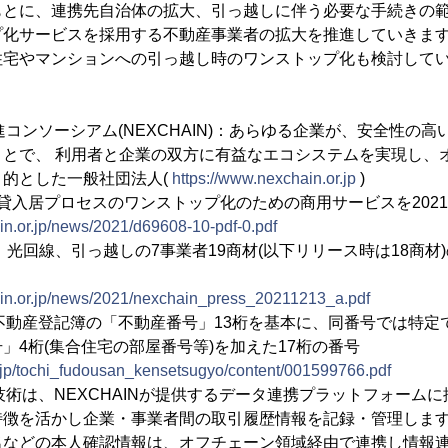
もとに、連携先自治体の拡大、引っ越しに伴う必要な手続きの
プ化サービスを採用する不動産事業者の拡大を推進していきま
住宅やマンションへの引っ越し時のワンストップ化も検討して
進コンソーシアム(NEXCHAIN)：あらゆる企業が、安全性の
ことで、 利用者と企業の双方に有益なエコシステムを実現し、
的とした一般社団法人(
https://www.nexchain.or.jp
)
賃貸入居プロセスのワンストップ化のための商用サービスを202
in.or.jp/news/2021/d69608-10-pdf-0.pdf
回線、引っ越しの7事業者19商材(以下リリース時は18商材
ain.or.jp/news/2021/nexchain_press_20211213_a.pdf
とは不動産登記簿の「不動産番号」13桁を基本に、同番号では特
」4桁(集合住宅の部屋番号等)を加えた17桁の番号
o.jp/tochi_fudousan_kensetsugyo/content/001599766.pdf
ン技術は、NEXCHAINが提供するデータ連携プラットフォーム
特徴を活かし企業・事業者間の取引履歴情報を記録・管理しま
などの本人確認情報は、オフチェーン領域経由で連携し情報連携