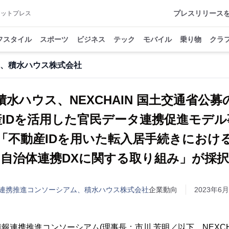
プレスリリース
アットプレス
フスタイル
スポーツ
ビジネス
テック
モバイル
乗り物
クラ
、積水ハウス株式会社
積水ハウス、NEXCHAIN 国土交通省公募
産IDを活用した官民データ連携促進モデル
「不動産IDを用いた転入居手続きにおけ
自治体連携DXに関する取り組み」が採択
連携推進コンソーシアム、積水ハウス株式会社
企業動向
2023年6月
連携推進コンソーシアム(理事長：市川 芳明／以下、NEXCHAI