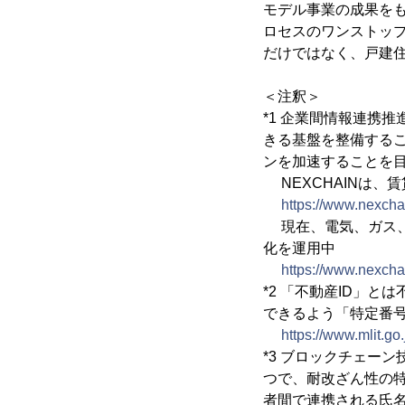
モデル事業の成果を
ロセスのワンストッ
だけではなく、戸建
＜注釈＞
*1 企業間情報連携推
きる基盤を整備する
ンを加速することを目
NEXCHAINは、
https://www.nexcha
現在、電気、ガス、光
化を運用中
https://www.nexch
*2 「不動産ID」
できるよう「特定番号
https://www.mlit.g
*3 ブロックチェー
つで、耐改ざん性の
者間で連携される氏名