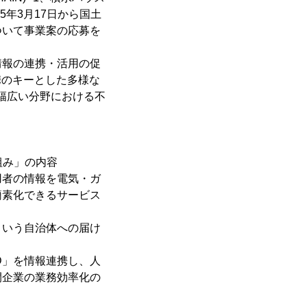
5年3月17日から国土
ついて事業案の応募を
情報の連携・活用の促
携のキーとした多様な
幅広い分野における不
組み」の内容
用者の情報を電気・ガ
簡素化できるサービス
という自治体への届け
。
D」を情報連携し、人
間企業の業務効率化の