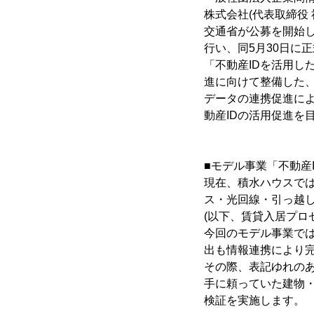
株式会社(代表取締役 
交通省が公募を開始し
行い、同5月30日に
「不動産IDを活用し
進に向けて整備した、
データの連携促進に
動産IDの活用促進を
■モデル事業「不動産
現在、積水ハウスで
ス・光回線・引っ越
(以下、賃貸入居プロ
今回のモデル事業で
出も情報連携により
その際、表記ゆれのあ
手に頼っていた建物
検証を実施します。