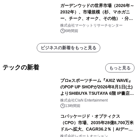
ガーデンウッドの世界市場（2026年～
2032年）、市場規模（杉、マホガニ
ー、チーク、オーク、その他）・分析
レポートを発表
株式会社マーケットリサーチセンター
6時間前
ビジネスの新着をもっと見る
テックの新着
もっと見る
プロeスポーツチーム『AXIZ WAVE』
のPOP UP SHOPが2026年8月1日(土)
よりSHIBUYA TSUTAYA 6階 IP書店で
開催決定！！
株式会社ClaN Entertainment
13時間前
コパッケージド・オプティクス
（CPO）市場、2035年28億8,700万米
ドルへ拡大、CAGR36.2％｜AIデータ
センター・高速光通信需要が成長を加
株式会社レポートオーシャン