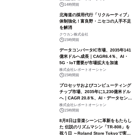
速
14時間前
北海道の採用代行「リクルーティブ」
体制強化！富良野・ニセコの人手不足
を解消
クウカン株式会社
15時間前
データコンバータIC市場、2035年141
億米ドルへ成長｜CAGR6.4％、AI・
5G・IoT需要が市場拡大を加速
株式会社レポートオーシャン
15時間前
プロセッサおよびコンピューティング
チップ市場、2035年に1,230億米ドル
へ｜CAGR 20.8％、AI・データセンタ
ー需要が成長を牽引
株式会社レポートオーシャン
15時間前
8月8日は音楽シーンに革新をもたらし
た 伝説のリズムマシン「TR-808」を
祝う日 ～Roland Store Tokyoで実機