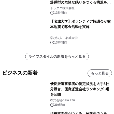
爆睡型の危険な眠りをつくる構造を解
説
トラタニ株式会社
13時間前
【名城大学】ボランティア協議会が熊
本地震で募金活動を実施
学校法人 名城大学
13時間前
ライフスタイルの新着をもっと見る
ビジネスの新着
もっと見る
優良派遣事業者の認定状況を大手8社
分照合、優良派遣会社ランキング6選
を公開
株式会社cielo azul
3時間前
現役留学生がつくる、留学生のため