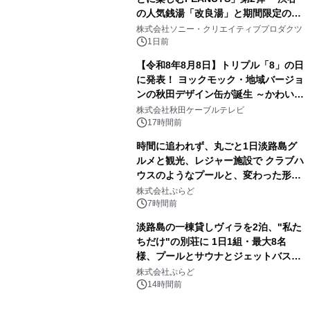
の人気銭湯「改良湯」と期間限定のコ
3
ラボレーション サウナイキタイコラ
株式会社ソニー・クリエイティブプロダクツ
ボグッズも発売決定！
1日前
【令和8年8月8日】トリプル「8」の日
に発表！ ヨックモック・地域バージョ
ンの秋田デザイン缶が誕生 ～かわいい
4
秋田犬の子犬と秋田の四季と名所を巡
株式会社秋田ケーブルテレビ
るパッケージ～ 9月1日(火)秋田県内で
17時間前
販売開始
時間に追われず、丸ごと1日淡路島グ
ルメと観光、レジャー施設で クラブハ
ウスのようなプールと、変わった形の
5
サウナも 「THE BOXY AWAJI」のお
株式会社ぷらど
得な素泊まり連泊プランで
7時間前
淡路島の一棟貸しヴィラを2泊、"私た
ちだけ"の別荘に 1日1組・最大8名
様、プールとサウナとジェットバス付
6
きで Villa Mon Temps AWAJIの連泊
株式会社ぷらど
素泊りプラン
14時間前