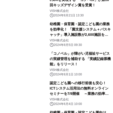
回キッズデザイン賞を受賞！
VISH株式会社
2024年8月21日 13:30
幼稚園・保育園・認定こども園の業務
を効率化！ 「園支援システム＋バスキ
ャッチ」導入施設数が2,600施設を突
破
VISH株式会社
2024年8月5日 09:30
「コノベル」が障がい児福祉サービス
の実績管理を補助する 「実績記録票機
能」をリリース！
VISH株式会社
2024年8月1日 10:00
認定こども園への移行前後も安心！
ICTシステム活用法の無料オンライン
セミナーを7/9開催 ～業務の効率
化・負担軽減を目指して～
VISH株式会社
2024年6月4日 10:00
幼稚園・保育園・認定こども園向け