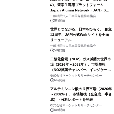
の、留学生専用プラットフォーム
Japan Alumni Network（JAN）β版
をリリース
一般社団法人日本国際化推進協会
5時間前
世界とつながる、日本をひらく。 創立
13周年、JAPI公式Webサイトを全面
リニューアル
一般社団法人日本国際化推進協会
5時間前
二酸化窒素（NO2）ガス滅菌の世界市
場（2026年～2032年）、市場規模
（NO2滅菌チャンバー、インジケータ
ーおよびモニタリングシステム、その
株式会社マーケットリサーチセンター
他）・分析レポートを発表
6時間前
アルテミシニン酸の世界市場（2026年
～2032年）、市場規模（全合成、半合
成）・分析レポートを発表
株式会社マーケットリサーチセンター
6時間前