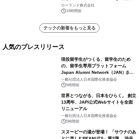
を展示しての 記念キャンペーンを開
ローランド株式会社
催 英国ラジオ「NTS」の 特別プログ
16時間前
ラムや、「TR-808」を愛する伝説的
アーティストを フィーチャーしたアニ
テックの新着をもっと見る
メーションを公開～
人気のプレスリリース
現役留学生がつくる、留学生のため
の、留学生専用プラットフォーム
Japan Alumni Network（JAN）β版
1
をリリース
一般社団法人日本国際化推進協会
5時間前
世界とつながる、日本をひらく。 創立
13周年、JAPI公式Webサイトを全面
リニューアル
2
一般社団法人日本国際化推進協会
5時間前
スヌーピーの湯が登場！ 「サウナのあ
とに楽しむPEANUTS」第2弾 渋谷