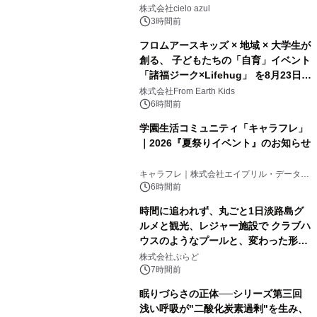
株式会社cielo azul
3時間前
フロムアースキッズ × 地域 × 大学生が
創る、 子どもたちの「自育」イベント
「諸福ジーク×Lifehug」 を8月23日
(日)開催
株式会社From Earth Kids
6時間前
学園生活コミュニティ「キャラフレ」
｜2026『夏祭りイベント』のお知らせ
キャラフレ｜株式会社エイプリル・データ・
デザインズ
6時間前
時間に追われず、丸ごと1日淡路島グ
ルメと観光、レジャー施設で クラブハ
ウスのようなプールと、変わった形の
サウナも 「THE BOXY AWAJI」のお
株式会社ぷらど
得な素泊まり連泊プランで
7時間前
眠りづらさの正体──シリーズ第三回
浅い呼吸が"二酸化炭素過剰"を生み、