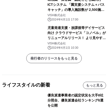
ICTシステム 「園支援システム＋バス
キャッチ」の導入施設数が 2,500施設
を突破！
VISH株式会社
2024年4月1日 17:00
児童発達支援・放課後等デイサービス
向け クラウドサービス「コノベル」が
リニューアルリリース！ より見やす
く、快適に使いやすく！
VISH株式会社
2024年4月1日 10:30
発行者のリリースをもっと見る
ライフスタイルの新着
もっと見る
優良派遣事業者の認定状況を大手8社
分照合、優良派遣会社ランキング6選
を公開