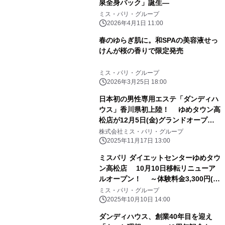
泉全身パック」誕生―
ミス・パリ・グループ
2026年4月1日 11:00
春のゆらぎ肌に。和SPAの美容液せっ
けんが桜の香りで限定発売
ミス・パリ・グループ
2026年3月25日 18:00
日本初の男性専用エステ「ダンディハ
ウス」香川県初上陸！ ゆめタウン高
松店が12月5日(金)グランドオープ
ン！
株式会社ミス・パリ・グループ
2025年11月17日 13:00
ミスパリ ダイエットセンターゆめタウ
ン高松店 10月10日移転リニューア
ルオープン！ ～体験料金3,300円(税
込み)＋入会金0円キャンペーン実施～
ミス・パリ・グループ
2025年10月10日 14:00
ダンディハウス、創業40年目を迎え