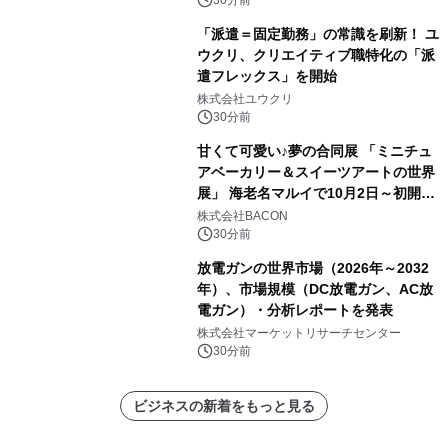
「派遣＝固定勤務」の常識を刷新！ ユ
ウクリ、クリエイティブ職特化の「派
遣フレックス」を開始
株式会社ユウクリ
30分前
甘くて可愛い♪夢の合同展 「ミニチュ
アベーカリー＆スイーツアートの世界
展」 海老名マルイで10月2日～初開
催！
株式会社BACON
30分前
放電ガンの世界市場（2026年～2032
年）、市場規模（DC放電ガン、AC放
電ガン）・分析レポートを発表
株式会社マーケットリサーチセンター
30分前
ビジネスの新着をもっと見る