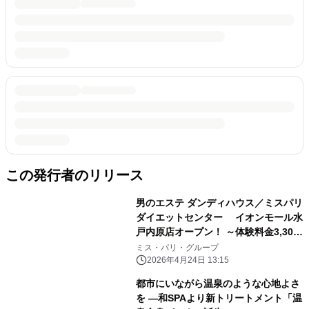
この発行者のリリース
男のエステ ダンディハウス／ミスパリ
ダイエットセンター イオンモール水
戸内原店オープン！ ～体験料金3,300
円(税込み)＋入会金0円キャンペーン実
ミス・パリ・グループ
施～
2026年4月24日 13:15
都市にいながら温泉のような心地よさ
を ―和SPAより新トリートメント「温