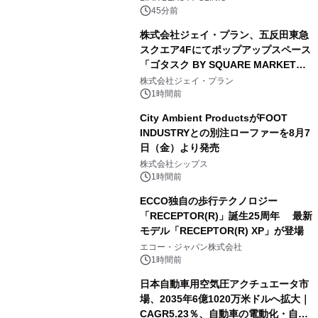
45分前
株式会社ジェイ・プラン、五反田東急
スクエア4Fにてポップアップスペース
「ゴタスク BY SQUARE MARKET」
の運営を開始
株式会社ジェイ・プラン
1時間前
City Ambient ProductsがFOOT
INDUSTRYとの別注ローファーを8月7
日（金）より発売
株式会社シップス
1時間前
ECCO独自の歩行テクノロジー
「RECEPTOR(R)」誕生25周年 最新
モデル「RECEPTOR(R) XP」が登場
エコー・ジャパン株式会社
1時間前
日本自動車用空気圧アクチュエータ市
場、2035年6億1020万米ドルへ拡大｜
CAGR5.23％、自動車の電動化・自動