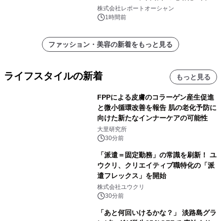
化・省エネ需要が成長を牽引
株式会社レポートオーシャン
1時間前
ファッション・美容の新着をもっと見る
ライフスタイルの新着
もっと見る
FPPによる皮膚のコラーゲン産生促進
と微小循環改善を報告 肌の老化予防に
向けた新たなインナーケアの可能性
大里研究所
30分前
「派遣＝固定勤務」の常識を刷新！ ユ
ウクリ、クリエイティブ職特化の「派
遣フレックス」を開始
株式会社ユウクリ
30分前
「あと何回いけるかな？」 淡路島グラ