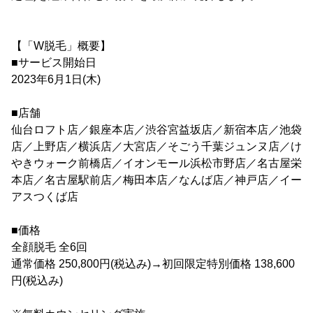
【「W脱毛」概要】
■サービス開始日
2023年6月1日(木)
■店舗
仙台ロフト店／銀座本店／渋谷宮益坂店／新宿本店／池袋
店／上野店／横浜店／大宮店／そごう千葉ジュンヌ店／け
やきウォーク前橋店／イオンモール浜松市野店／名古屋栄
本店／名古屋駅前店／梅田本店／なんば店／神戸店／イー
アスつくば店
■価格
全顔脱毛 全6回
通常価格 250,800円(税込み)→初回限定特別価格 138,600
円(税込み)