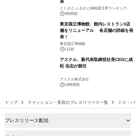
表
4
とくさと-ふるさと納税還元率ランキング-
3時間前
東京国立博物館、館内レストラン3店
舗をリニューアル 各店舗の詳細を発
表！
5
東京国立博物館
1日前
アスクル、新代表取締役社長CEOに成
松 岳志が就任
6
アスクル株式会社
19時間前
トップ
ファッション・美容のプレスリリース一覧
ミス・パ
プレスリリース配信