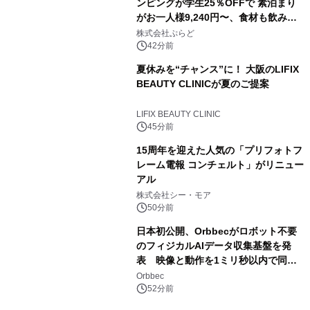
ンピングが学生25％OFFで 素泊まり
がお一人様9,240円〜、食材も飲み物
も持ち込み自由 「グランピングリゾー
株式会社ぷらど
ト Awaji」9月30日までの平日限定
42分前
夏休みを“チャンス”に！ 大阪のLIFIX
BEAUTY CLINICが夏のご提案
LIFIX BEAUTY CLINIC
45分前
15周年を迎えた人気の「プリフォトフ
レーム電報 コンチェルト」がリニュー
アル
株式会社シー・モア
50分前
日本初公開、Orbbecがロボット不要
のフィジカルAIデータ収集基盤を発
表 映像と動作を1ミリ秒以内で同
期、約200グラムの試作機をROSCon
Orbbec
JP 2026で実演
52分前