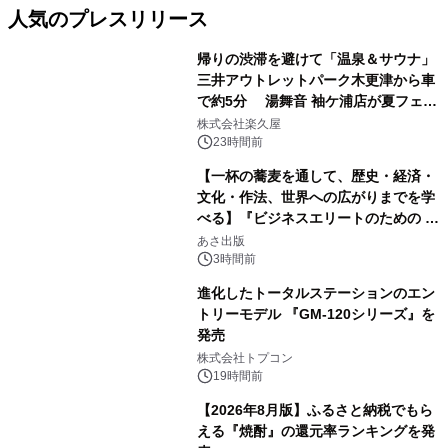
人気のプレスリリース
帰りの渋滞を避けて「温泉＆サウナ」
三井アウトレットパーク木更津から車
で約5分 湯舞音 袖ケ浦店が夏フェア
1
メニューを提供
株式会社楽久屋
23時間前
【一杯の蕎麦を通して、歴史・経済・
文化・作法、世界への広がりまでを学
べる】『ビジネスエリートのための 教
2
養としての蕎麦』2026年8月25日
あさ出版
（火）発売
3時間前
進化したトータルステーションのエン
トリーモデル 『GM-120シリーズ』を
発売
3
株式会社トプコン
19時間前
【2026年8月版】ふるさと納税でもら
える『焼酎』の還元率ランキングを発