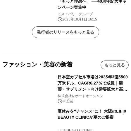
「もっと理想へ」 ──40周年記念キャ
ンペーン実施中
ミス・パリ・グループ
2025年10月1日 16:15
発行者のリリースをもっと見る
ファッション・美容の新着
もっと見る
日本空カプセル市場は2035年3億5560
万米ドル、CAGR6.27％で成長｜製
薬・サプリメント向け需要拡大と高機
能化が市場を牽引
株式会社レポートオーシャン
30分前
夏休みを“チャンス”に！ 大阪のLIFIX
BEAUTY CLINICが夏のご提案
LIFIX BEAUTY CLINIC