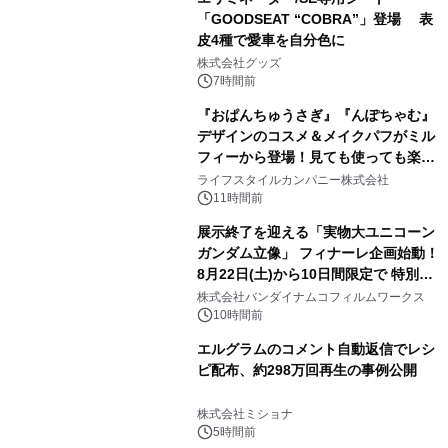
「GOODSEAT “COBRA”」登場 表
皮4種で愛車を自分色に
2
株式会社グッズ
7時間前
『おぱんちゅうさぎ』『んぽちゃむ』
デザインのコスメ＆メイクパフがミル
フィーから登場！見ても使っても楽し
3
い、ポップでキュートなコレクショ
ライフスタイルカンパニー株式会社
ン。
11時間前
展示終了を迎える「実物大ユニコーン
ガンダム立像」 フィナーレ企画始動！
8月22日(土)から10日間限定で 特別映
4
像『UNICORN GUNDAM Statue ―
株式会社バンダイナムコフィルムワークス
BEYOND POSSIBILITY ―』を上映！
10時間前
エルグラムのコメント自動返信でレシ
ピ配布、約298万回再生の事例公開
5
株式会社ミショナ
5時間前