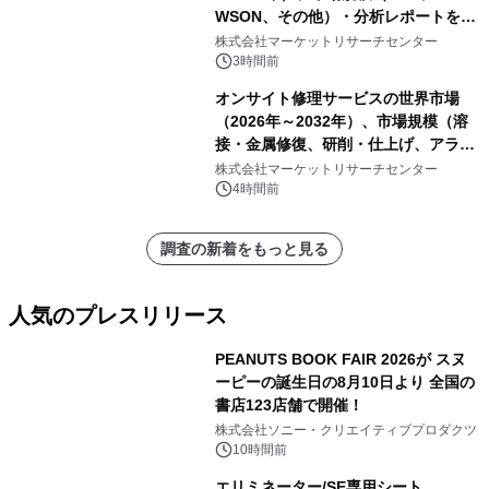
WSON、その他）・分析レポートを発
表
株式会社マーケットリサーチセンター
3時間前
オンサイト修理サービスの世界市場
（2026年～2032年）、市場規模（溶
接・金属修復、研削・仕上げ、アライ
メント、その他）・分析レポートを発
株式会社マーケットリサーチセンター
表
4時間前
調査の新着をもっと見る
人気のプレスリリース
PEANUTS BOOK FAIR 2026が スヌ
ーピーの誕生日の8月10日より 全国の
書店123店舗で開催！
1
株式会社ソニー・クリエイティブプロダクツ
10時間前
エリミネーター/SE専用シート