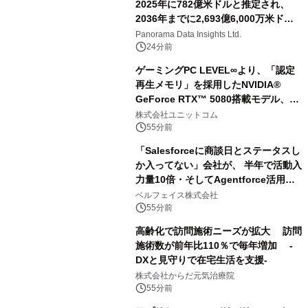
2025年に782億米ドルと推定され、
2036年までに2,693億6,000万米ドル
に達すると予測されており、予測期間
Panorama Data Insights Ltd.
（2026年～2036年）
24分前
ゲーミングPC LEVEL∞より、「認定
再生メモリ」を採用したNVIDIA®
GeForce RTX™ 5080搭載モデル、
NVIDIA® GeForce RTX™ 5070 Ti搭
株式会社ユニットコム
載モデルを販売開始
55分前
「Salesforceに商談日とステータスし
か入ってない」会社が、 半年で活動入
力量10倍・そしてAgentforce活用へ
── 敷島住宅×bellSalesAI事例公開
ベルフェイス株式会社
55分前
高齢化で訪問施術ニーズが拡大 訪問
施術数が前年比110％で毎年増加 -
DXと見守りで在宅生活を支援-
株式会社からだ元気治療院
55分前