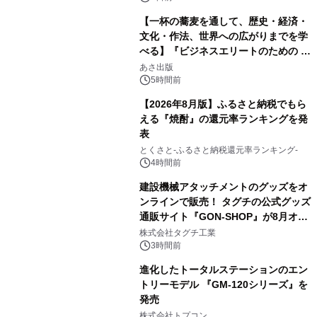
【一杯の蕎麦を通して、歴史・経済・
文化・作法、世界への広がりまでを学
べる】『ビジネスエリートのための 教
2
養としての蕎麦』2026年8月25日
あさ出版
（火）発売
5時間前
【2026年8月版】ふるさと納税でもら
える『焼酎』の還元率ランキングを発
表
3
とくさと-ふるさと納税還元率ランキング-
4時間前
建設機械アタッチメントのグッズをオ
ンラインで販売！ タグチの公式グッズ
通販サイト『GON-SHOP』が8月オー
4
プン
株式会社タグチ工業
3時間前
進化したトータルステーションのエン
トリーモデル 『GM-120シリーズ』を
発売
5
株式会社トプコン