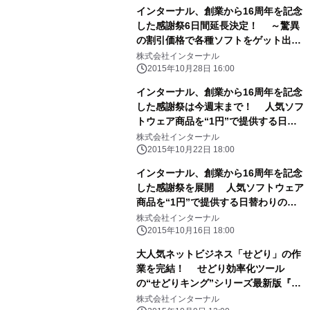
インターナル、創業から16周年を記念
した感謝祭6日間延長決定！ ～驚異
の割引価格で各種ソフトをゲット出来
るのはこれが最後！～
株式会社インターナル
2015年10月28日 16:00
インターナル、創業から16周年を記念
した感謝祭は今週末まで！ 人気ソフ
トウェア商品を“1円”で提供する日替
わりのキャンペーンも開催中
株式会社インターナル
2015年10月22日 18:00
インターナル、創業から16周年を記念
した感謝祭を展開 人気ソフトウェア
商品を“1円”で提供する日替わりのキ
ャンペーンも
株式会社インターナル
2015年10月16日 18:00
大人気ネットビジネス「せどり」の作
業を完結！ せどり効率化ツール
の“せどりキング”シリーズ最新版『せ
どりキング5』 ついに発売！
株式会社インターナル