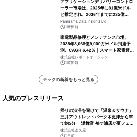
アプリケーションデリバリーコントロ
ーラー市場は、2025年に81億米ドル
と推定され、2036年までに235億
8,000万米ドルに達すると予測されて
Panorama Data Insights Ltd.
おり、予測期間（2026年～2036年）
1時間前
家電製品修理とメンテナンス市場、
2035年3,068億9,000万米ドル到達予
測、CAGR 6.42％｜スマート家電普
及・循環型経済・メンテナンス需要拡
株式会社レポートオーシャン
大が成長を加速
1時間前
テックの新着をもっと見る
人気のプレスリリース
帰りの渋滞を避けて「温泉＆サウナ」
三井アウトレットパーク木更津から車
で約5分 湯舞音 袖ケ浦店が夏フェア
1
メニューを提供
株式会社楽久屋
1日前