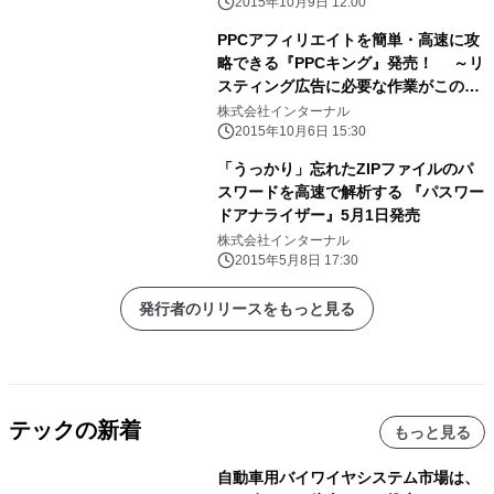
2015年10月9日 12:00
PPCアフィリエイトを簡単・高速に攻
略できる『PPCキング』発売！ ～リ
スティング広告に必要な作業がこの製
品1つで完結！～
株式会社インターナル
2015年10月6日 15:30
「うっかり」忘れたZIPファイルのパ
スワードを高速で解析する 『パスワー
ドアナライザー』5月1日発売
株式会社インターナル
2015年5月8日 17:30
発行者のリリースをもっと見る
テックの新着
もっと見る
自動車用バイワイヤシステム市場は、