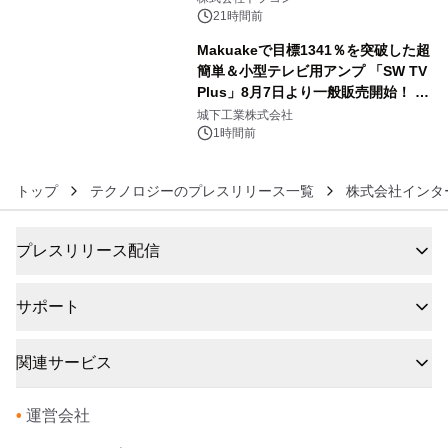
21時間前
Makuakeで目標1341％を突破した超
簡単＆小型テレビ用アンプ 「SW TV
Plus」8月7日より一般販売開始！ ケ
6
ーブル1本つなぐだけ、テレビの音が
城下工業株式会社
ぐっと豊かに
1時間前
トップ
テクノロジーのプレスリリース一覧
株式会社インタ
プレスリリース配信
サポート
関連サービス
•
運営会社