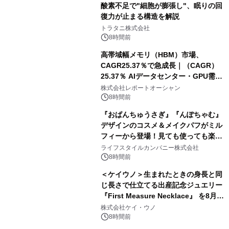
酸素不足で"細胞が膨張し"、眠りの回
復力が止まる構造を解説
トラタニ株式会社
8時間前
高帯域幅メモリ（HBM）市場、
CAGR25.37％で急成長｜（CAGR）
25.37％ AIデータセンター・GPU需要
拡大が2035年の市場成長を牽引
株式会社レポートオーシャン
8時間前
『おぱんちゅうさぎ』『んぽちゃむ』
デザインのコスメ＆メイクパフがミル
フィーから登場！見ても使っても楽し
い、ポップでキュートなコレクショ
ライフスタイルカンパニー株式会社
ン。
8時間前
＜ケイウノ＞生まれたときの身長と同
じ長さで仕立てる出産記念ジュエリー
『First Measure Necklace』 を8月14
日(金)に発売
株式会社ケイ・ウノ
8時間前