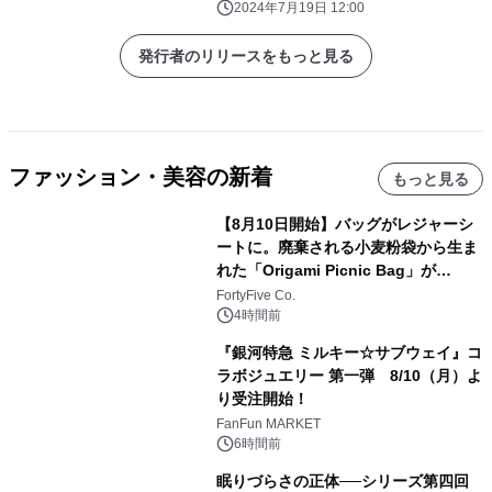
ナと雪の女王』の 3作品をテーマにし
2024年7月19日 12:00
たディズニーコレクション初登場
発行者のリリースをもっと見る
ファッション・美容の新着
もっと見る
【8月10日開始】バッグがレジャーシ
ートに。廃棄される小麦粉袋から生ま
れた「Origami Picnic Bag」が
Makuakeに登場
FortyFive Co.
4時間前
『銀河特急 ミルキー☆サブウェイ』コ
ラボジュエリー 第一弾 8/10（月）よ
り受注開始！
FanFun MARKET
6時間前
眠りづらさの正体──シリーズ第四回