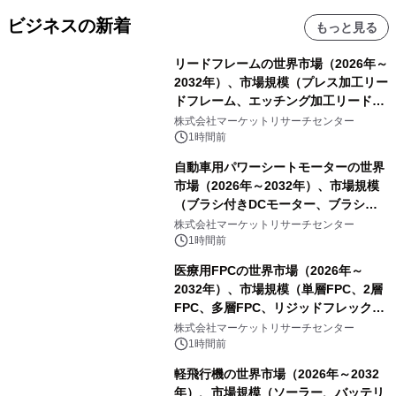
ビジネスの新着
もっと見る
リードフレームの世界市場（2026年～
2032年）、市場規模（プレス加工リー
ドフレーム、エッチング加工リードフ
レーム）・分析レポートを発表
株式会社マーケットリサーチセンター
1時間前
自動車用パワーシートモーターの世界
市場（2026年～2032年）、市場規模
（ブラシ付きDCモーター、ブラシレ
スDCモーター）・分析レポートを発
株式会社マーケットリサーチセンター
表
1時間前
医療用FPCの世界市場（2026年～
2032年）、市場規模（単層FPC、2層
FPC、多層FPC、リジッドフレックス
PCB）・分析レポートを発表
株式会社マーケットリサーチセンター
1時間前
軽飛行機の世界市場（2026年～2032
年）、市場規模（ソーラー、バッテリ