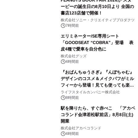
PEANUTS BOOK FAIR 2026が スヌ
ーピーの誕生日の8月10日より 全国の
書店123店舗で開催！
1
株式会社ソニー・クリエイティブプロダクツ
7時間前
エリミネーター/SE専用シート
「GOODSEAT “COBRA”」登場 表
皮4種で愛車を自分色に
2
株式会社グッズ
4時間前
『おぱんちゅうさぎ』『んぽちゃむ』
デザインのコスメ＆メイクパフがミル
フィーから登場！見ても使っても楽し
3
い、ポップでキュートなコレクショ
ライフスタイルカンパニー株式会社
ン。
8時間前
駅を降りたら、すぐ赤べこ 「アカベ
コランド会津若松駅前店」8月8日(土)
開業
4
株式会社アカベコランド
4時間前