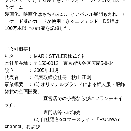
ダンスで「いけてる度」をアップさせ、ライバルと競い合
うゲーム。
漫画化、映画化はもちろんのことアパレル展開もされ、ア
ーケード版のカードが使用できるニンテンドーDS版は
100万本以上の出荷を記録した。
【会社概要】
社名 ： MARK STYLER株式会社
本社所在地： 〒150-0012 東京都渋谷区広尾5-8-14
設立 ： 2005年11月
代表者 ： 代表取締役社長 秋山 正則
事業概要 ： (1) オリジナルブランドによる婦人服・服飾
雑貨の企画開発、
直営店での小売ならびにフランチャイ
ズ店、
専門店等への卸売
(2) 自社運営eコマースサイト「RUNWAY
channel」および