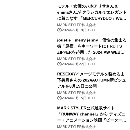
モデル・女優の八木アリサさん＆
emmaさんが クラシカルでエレガント
に着こなす 「MERCURYDUO」WEB
マガジン『#mm』第1弾を9月19日に
MARK STYLER株式会社
公開
2024年9月19日 12:00
jouetie・merry jenny 個性の集まる
街「原宿」をキーワードに FRUITS
ZIPPERを起用した 2024 AW WEBマ
ガジン 第一弾を8月22日に公開
MARK STYLER株式会社
2024年8月22日 12:00
RESEXXYイメージモデルを務める山
下美月さんの 2024AUTUMN新ビジュ
アルを8月15日に公開
MARK STYLER株式会社
2024年8月15日 10:00
MARK STYLER公式通販サイト
「RUNWAY channel」から ディズニ
ー・アニメーション映画『ピーター・
パン』 『塔の上のラプンツェル』『ア
MARK STYLER株式会社