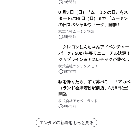
2時間前
8 月9 日（日）『ムーミンの日』をス
タートに16 日（日）まで 「ムーミン
の日スペシャルウィーク」開催！
株式会社ムーミン物語
3時間前
「クレヨンしんちゃんアドベンチャー
パーク」2027年春リニューアル決定！
ジップライン＆アスレチックが遊べる
のは今年が最後！ 「ラスト！ドキがム
株式会社ニジゲンノモリ
ネムネ～大作戦！」始動
3時間前
駅を降りたら、すぐ赤べこ 「アカベ
コランド会津若松駅前店」8月8日(土)
開業
株式会社アカベコランド
4時間前
エンタメの新着をもっと見る