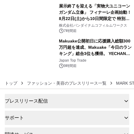
展示終了を迎える「実物大ユニコーン
ガンダム立像」 フィナーレ企画始動！
8月22日(土)から10日間限定で 特別映
5
像『UNICORN GUNDAM Statue ―
株式会社バンダイナムコフィルムワークス
BEYOND POSSIBILITY ―』を上映！
7時間前
Makuake公開初日に応援購入総額300
万円超を達成、Makuake「今日のラン
キング」総合3位も獲得。 YECHAN音
6
浴シンギングボウル第2弾の大型サイ
Japan Top Trade
ズ（XL・2XL・3XL）を先行販売中
9時間前
トップ
ファッション・美容のプレスリリース一覧
MARK 
プレスリリース配信
サポート