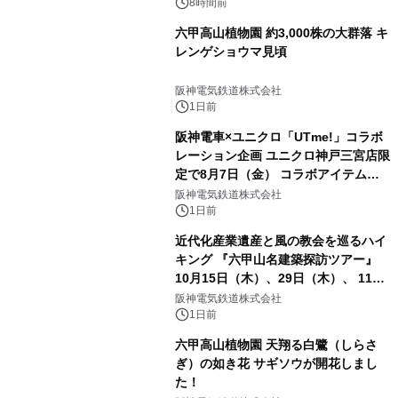
8時間前
六甲高山植物園 約3,000株の大群落 キ
レンゲショウマ見頃
阪神電気鉄道株式会社
1日前
阪神電車×ユニクロ「UTme!」コラボ
レーション企画 ユニクロ神戸三宮店限
定で8月7日（金） コラボアイテムが
発売決定！
阪神電気鉄道株式会社
1日前
近代化産業遺産と風の教会を巡るハイ
キング 『六甲山名建築探訪ツアー』
10月15日（木）、29日（木）、 11月
5日（木）、12日（木）に開催！
阪神電気鉄道株式会社
1日前
六甲高山植物園 天翔る白鷺（しらさ
ぎ）の如き花 サギソウが開花しまし
た！