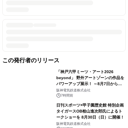
この発行者のリリース
「神戸六甲ミーツ・アート2026
beyond」 野外アートゾーンの作品を
パワーアップ展示！ ～8月7日からは
直前割パスポートを販売～
阪神電気鉄道株式会社
7時間前
日刊スポーツ×甲子園歴史館 特別企画
タイガースOB桧山進次郎氏によるト
ークショーを 8月30日（日）に開催！
阪神電気鉄道株式会社