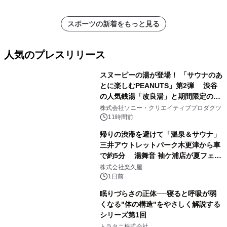
スポーツの新着をもっと見る
人気のプレスリリース
スヌーピーの湯が登場！ 「サウナのあ
とに楽しむPEANUTS」第2弾 渋谷
の人気銭湯「改良湯」と期間限定のコ
1
ラボレーション サウナイキタイコラ
株式会社ソニー・クリエイティブプロダクツ
ボグッズも発売決定！
11時間前
帰りの渋滞を避けて「温泉＆サウナ」
三井アウトレットパーク木更津から車
で約5分 湯舞音 袖ケ浦店が夏フェア
2
メニューを提供
株式会社楽久屋
1日前
眠りづらさの正体──寝ると呼吸が弱
くなる"体の構造"をやさしく解説する
シリーズ第1回
3
トラタニ株式会社