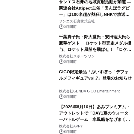
サンエス石膏の地域貢献活動が加速 ―
関連会社Attipect主催「田んぼラグビ
ー」は100名超が熱狂しNHKで放送さ
れました。
サンエス石膏株式会社
5時間前
千葉真子氏・鄭大世氏・安田理大氏ら
豪華ゲスト ロケット型完走メダル授
与、ロケット風船を飛ばせ！ 「ロケッ
トマラソン2026」開催
株式会社スポーツワン
6時間前
GiGO限定景品「ぶいすぽっ！デフォ
ルメフィギュアvol.7」登場のお知らせ
株式会社GENDA GiGO Entertainment
6時間前
【2026年8月16日】あみプレミアム・
アウトレットで「DAY1夏のウォータ
ーバトルゲーム 水風船をなげまくろ
う！」を開催
株式会社APPY
8時間前