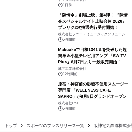
1日前
「陳情令」劇場上映、第4弾！ 『陳情
令スペシャルナイト上映会Ⅳ 2026』
プレリク2次抽選先行受付開始！
4
株式会社ソニー・ミュージックソリューショ
ンズ
5時間前
Makuakeで目標1341％を突破した超
簡単＆小型テレビ用アンプ 「SW TV
Plus」8月7日より一般販売開始！ ケ
5
ーブル1本つなぐだけ、テレビの音が
城下工業株式会社
ぐっと豊かに
12時間前
原宿・神宮前の砂糖不使用スムージー
専門店 「WELLNESS CAFE
SAPRO」が8月8日グランドオープン
6
株式会社RSF
5時間前
トップ
スポーツのプレスリリース一覧
阪神電気鉄道株式会