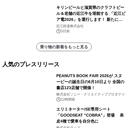
キリンビールと滋賀県のクラフトビー
ル＆老舗の近江牛を堪能する 「近江ビ
ア電2026」を運行します！ 新たに
「長濱浪漫ビール」が参加！キリン一
近江鉄道株式会社
番搾り飲み放題が復活！
3日前
乗り物の新着をもっと見る
人気のプレスリリース
PEANUTS BOOK FAIR 2026が スヌ
ーピーの誕生日の8月10日より 全国の
書店123店舗で開催！
1
株式会社ソニー・クリエイティブプロダクツ
12時間前
エリミネーター/SE専用シート
「GOODSEAT “COBRA”」登場 表
皮4種で愛車を自分色に
2
株式会社グッズ