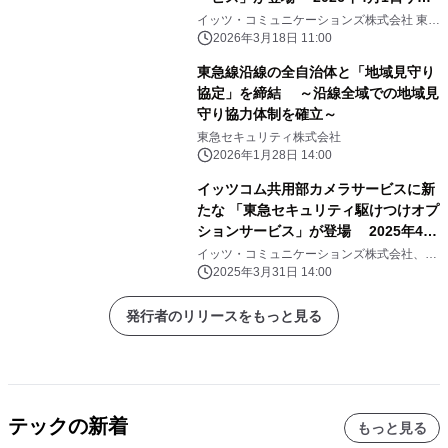
ビス提供開始
イッツ・コミュニケーションズ株式会社 東急
セキュリティ株式会社
2026年3月18日 11:00
東急線沿線の全自治体と「地域見守り
協定」を締結 ～沿線全域での地域見
守り協力体制を確立～
東急セキュリティ株式会社
2026年1月28日 14:00
イッツコム共用部カメラサービスに新
たな 「東急セキュリティ駆けつけオプ
ションサービス」が登場 2025年4月
1日サービス提供開始
イッツ・コミュニケーションズ株式会社、東
急セキュリティ株式会社
2025年3月31日 14:00
発行者のリリースをもっと見る
テックの新着
もっと見る