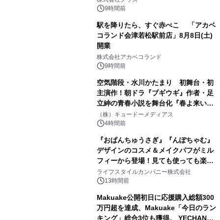
9時間前
駅を降りたら、すぐ赤べこ 「アカベ
コランド会津若松駅前店」8月8日(土)
開業
3
株式会社アカベコランド
9時間前
空気階段・水川かたまり 初舞台・初
主演作！朝ドラ『ブギウギ』作者・足
立紳の青春小説を舞台化『春よ来い、
4
マジで来い』キービジュアル解禁！
（株）キョードーメディアス
4時間前
『おぱんちゅうさぎ』『んぽちゃむ』
デザインのコスメ＆メイクパフがミル
フィーから登場！見ても使っても楽し
5
い、ポップでキュートなコレクショ
ライフスタイルカンパニー株式会社
ン。
13時間前
Makuake公開初日に応援購入総額300
万円超を達成、Makuake「今日のラン
キング」総合3位も獲得。 YECHAN音