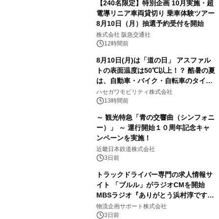
【240名限定】特別企画 10月実施・超
電導リニア車両貸切り 乗車体験ツアー
8月10日（月）抽選予約受付を開始
株式会社 阪急交通社
12時間前
8月10日(月)は「道の日」 アスファル
トの表面温度は50℃以上！？ 酷暑の夏
は、自動車・バイク・自転車のタイヤ
バーストが増加 簡単にできる予防法
ハセガワモビリティ株式会社
をご紹介
13時間前
～ 観光特急「青の交響曲（シンフォニ
ー）」 ～ 運行開始１０周年記念キャ
ンペーンを実施！
近畿日本鉄道株式会社
3日前
トラックドライバー専門の求人情報サ
イト 「ブルル」がラジオCMを開始
MBSラジオ『ありがとう浜村淳です』
にて8月1日(土)より
物流企画サポート株式会社
3日前