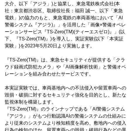
大介、以下「アジラ」)と協業し、東急電鉄株式会社(本
社：東京都渋谷区、取締役社長：福田 誠一、以下「東急
電鉄」)の協力のもと、東急電鉄の車両基地において「AI
警備システム『アジラ)』」を活用した「画像×警備オペレ
ーションサービス『TS-Zero(TM)(ティーエスゼロ)』」(以
下、『TS-Zero(TM)』)を導入し、実証実験(以下「本実証
実験」)を2023年5月20日より実施します。
『TS-Zero(TM)』は、東急セキュリティが提供する「クラ
ウド録画式防犯カメラ」や「AI画像解析技術」と警備オペ
レーションを組み合わせたサービスです。
本実証実験では、車両基地内への不法侵入や留置車両への
毀損・破損に対するセキュリティ強化を目的とし、新たな
監視体制を構築します。
『TS-Zero(TM)』のラインナップである「AI警備システム
『アジラ』」がもつ行動認識AIの警備システムの仕組みに
より従来のシステムより検知精度を高め、敷地内への侵入
行為の検知のほか、留置車両への毀損・破損行為などの異