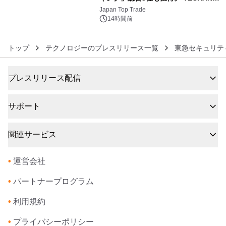
6
浴シンギングボウル第2弾の大型サイ
Japan Top Trade
ズ（XL・2XL・3XL）を先行販売中
14時間前
トップ
テクノロジーのプレスリリース一覧
東急セキュリテ
プレスリリース配信
サポート
関連サービス
•
運営会社
•
パートナープログラム
•
利用規約
•
プライバシーポリシー