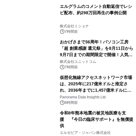
エルグラムのコメント自動返信でレシ
ピ配布、約298万回再生の事例公開
株式会社ミショナ
7時間前
おかげさまで36周年！パソコン工房
「超 創業感謝 還元祭」を8月11日から
9月7日までの期間限定で開催！人気の
ゲーミングPCや高性能ノートPCなど
株式会社ユニットコム
対象iiyama PCのご購入で最大3万円分
7時間前
相当を還元
仮想化無線アクセスネットワーク市場
は、2025年に217億米ドルと推定さ
れ、2036年までに1,457億米ドルに達
すると予測されており、予測期間
Panorama Data Insights Ltd.
（2026年～2036年）
8時間前
令和8年熊本地震の被災地医療を支
援 『今日の臨床サポート』を無償提
供
エルゼビア・ジャパン株式会社