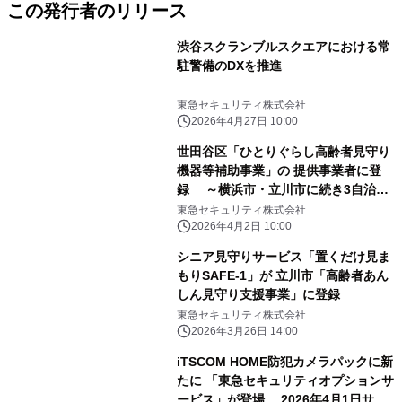
この発行者のリリース
渋谷スクランブルスクエアにおける常
駐警備のDXを推進
東急セキュリティ株式会社
2026年4月27日 10:00
世田谷区「ひとりぐらし高齢者見守り
機器等補助事業」の 提供事業者に登
録 ～横浜市・立川市に続き3自治体
目～
東急セキュリティ株式会社
2026年4月2日 10:00
シニア見守りサービス「置くだけ見ま
もりSAFE-1」が 立川市「高齢者あん
しん見守り支援事業」に登録
東急セキュリティ株式会社
2026年3月26日 14:00
iTSCOM HOME防犯カメラパックに新
たに 「東急セキュリティオプションサ
ービス」が登場 2026年4月1日サー