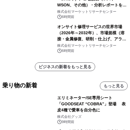
WSON、その他）・分析レポートを発
表
株式会社マーケットリサーチセンター
6時間前
オンサイト修理サービスの世界市場
（2026年～2032年）、市場規模（溶
接・金属修復、研削・仕上げ、アライ
メント、その他）・分析レポートを発
株式会社マーケットリサーチセンター
表
6時間前
ビジネスの新着をもっと見る
乗り物の新着
もっと見る
エリミネーター/SE専用シート
「GOODSEAT “COBRA”」登場 表
皮4種で愛車を自分色に
株式会社グッズ
9時間前