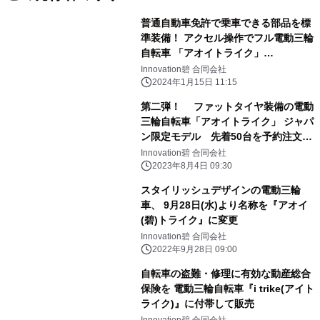
普通自動車免許で乗車できる部品を標
準装備！ アクセル操作でフル電動三輪
自転車 「アオイトライク」
CAMPFIREにて販売募集開始
Innovation碧 合同会社
2024年1月15日 11:15
第二弾！ ファットタイヤ装備の電動
三輪自転車「アオイトライク」 ジャパ
ン限定モデル 先着50台を予約注文再
開
Innovation碧 合同会社
2023年8月4日 09:30
スタイリッシュデザインの電動三輪
車、 9月28日(水)より名称を『アオイ
(碧)トライク』に変更
Innovation碧 合同会社
2022年9月28日 09:00
自転車の盗難・修理に有効な動産総合
保険を 電動三輪自転車『i trike(アイト
ライク)』に付帯して販売