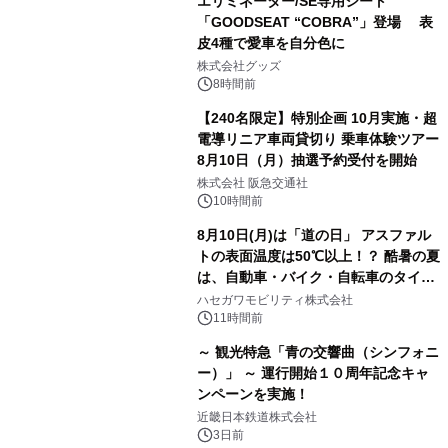
エリミネーター/SE専用シート
「GOODSEAT “COBRA”」登場 表
皮4種で愛車を自分色に
株式会社グッズ
8時間前
【240名限定】特別企画 10月実施・超
電導リニア車両貸切り 乗車体験ツアー
8月10日（月）抽選予約受付を開始
株式会社 阪急交通社
10時間前
8月10日(月)は「道の日」 アスファル
トの表面温度は50℃以上！？ 酷暑の夏
は、自動車・バイク・自転車のタイヤ
バーストが増加 簡単にできる予防法
ハセガワモビリティ株式会社
をご紹介
11時間前
～ 観光特急「青の交響曲（シンフォニ
ー）」 ～ 運行開始１０周年記念キャ
ンペーンを実施！
近畿日本鉄道株式会社
3日前