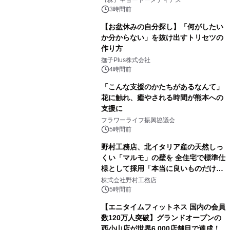
（株）キョードーメディアス
3時間前
【お盆休みの自分探し】「何がしたい
か分からない」を抜け出すトリセツの
作り方
撫子Plus株式会社
4時間前
「こんな支援のかたちがあるなんて」
花に触れ、癒やされる時間が熊本への
支援に
フラワーライフ振興協議会
5時間前
野村工務店、北イタリア産の天然しっ
くい「マルモ」の壁を 全住宅で標準仕
様として採用「本当に良いものだけに
こだわる」
株式会社野村工務店
5時間前
【エニタイムフィットネス 国内の会員
数120万人突破】グランドオープンの
西小山店が世界6,000店舗目で達成！