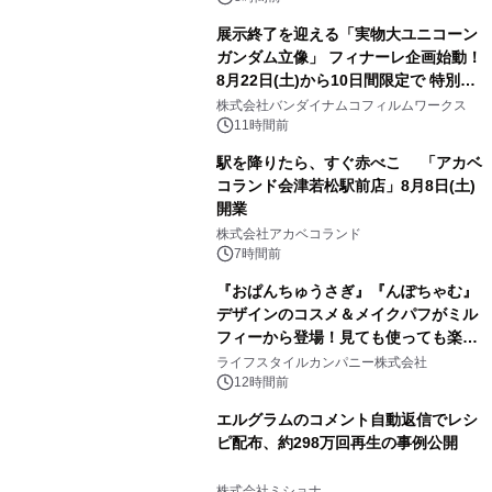
展示終了を迎える「実物大ユニコーン
ガンダム立像」 フィナーレ企画始動！
8月22日(土)から10日間限定で 特別映
3
像『UNICORN GUNDAM Statue ―
株式会社バンダイナムコフィルムワークス
BEYOND POSSIBILITY ―』を上映！
11時間前
駅を降りたら、すぐ赤べこ 「アカベ
コランド会津若松駅前店」8月8日(土)
開業
4
株式会社アカベコランド
7時間前
『おぱんちゅうさぎ』『んぽちゃむ』
デザインのコスメ＆メイクパフがミル
フィーから登場！見ても使っても楽し
5
い、ポップでキュートなコレクショ
ライフスタイルカンパニー株式会社
ン。
12時間前
エルグラムのコメント自動返信でレシ
ピ配布、約298万回再生の事例公開
6
株式会社ミショナ