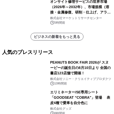
オンサイト修理サービスの世界市場
（2026年～2032年）、市場規模（溶
接・金属修復、研削・仕上げ、アライ
メント、その他）・分析レポートを発
株式会社マーケットリサーチセンター
表
5時間前
ビジネスの新着をもっと見る
人気のプレスリリース
PEANUTS BOOK FAIR 2026が スヌ
ーピーの誕生日の8月10日より 全国の
書店123店舗で開催！
1
株式会社ソニー・クリエイティブプロダクツ
10時間前
エリミネーター/SE専用シート
「GOODSEAT “COBRA”」登場 表
皮4種で愛車を自分色に
2
株式会社グッズ
8時間前