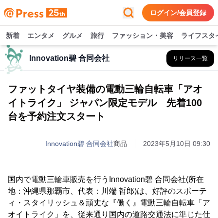
ログイン/会員登録
新着
エンタメ
グルメ
旅行
ファッション・美容
ライフスタ
Innovation碧 合同会社
リリース一覧
ファットタイヤ装備の電動三輪自転車「アオ
イトライク」 ジャパン限定モデル 先着100
台を予約注文スタート
Innovation碧 合同会社
商品
2023年5月10日 09:30
国内で電動三輪車販売を行うInnovation碧 合同会社(所在
地：沖縄県那覇市、代表：川端 哲郎)は、好評のスポーテ
ィ・スタイリッシュ＆頑丈な『働く』電動三輪自転車「ア
オイトライク」を、従来通り国内の道路交通法に準じた仕