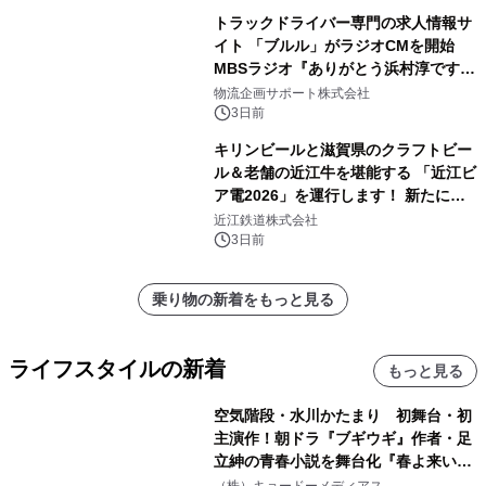
トラックドライバー専門の求人情報サ
イト 「ブルル」がラジオCMを開始
MBSラジオ『ありがとう浜村淳です』
にて8月1日(土)より
物流企画サポート株式会社
3日前
キリンビールと滋賀県のクラフトビー
ル＆老舗の近江牛を堪能する 「近江ビ
ア電2026」を運行します！ 新たに
「長濱浪漫ビール」が参加！キリン一
近江鉄道株式会社
番搾り飲み放題が復活！
3日前
乗り物の新着をもっと見る
ライフスタイルの新着
もっと見る
空気階段・水川かたまり 初舞台・初
主演作！朝ドラ『ブギウギ』作者・足
立紳の青春小説を舞台化『春よ来い、
マジで来い』キービジュアル解禁！