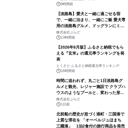
9時間前
【淡路島】愛犬と一緒に過ごせる宿
で、一緒に泊まり、一緒にご飯 愛犬専
用の淡路島グルメ、ドッグランにミニ
プール グランピングとトレーラーハウ
株式会社ぷらど
スの2施設で
13時間前
【2026年8月版】ふるさと納税でもら
える『玄米』の還元率ランキングを発
表
とくさと-ふるさと納税還元率ランキング-
16時間前
時間に追われず、丸ごと1日淡路島グ
ルメと観光、レジャー施設で クラブハ
ウスのようなプールと、変わった形の
サウナも 「THE BOXY AWAJI」のお
株式会社ぷらど
得な素泊まり連泊プランで
1日前
北前船の歴史が息づく港町・三国湊で
上質な滞在を 「オーベルジュほまち
三國湊」 1泊2食付の旅行商品を発売