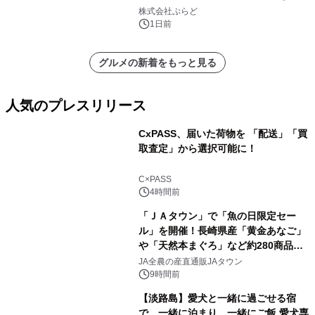
株式会社ぷらど
1日前
グルメの新着をもっと見る
人気のプレスリリース
CxPASS、届いた荷物を 「配送」「買
取査定」から選択可能に！
1
C×PASS
4時間前
「ＪＡタウン」で「魚の日限定セー
ル」を開催！長崎県産「黄金あなご」
や「天然本まぐろ」など約280商品を
2
販売！～毎月１０日の定例企画～
JA全農の産直通販JAタウン
9時間前
【淡路島】愛犬と一緒に過ごせる宿
で、一緒に泊まり、一緒にご飯 愛犬専