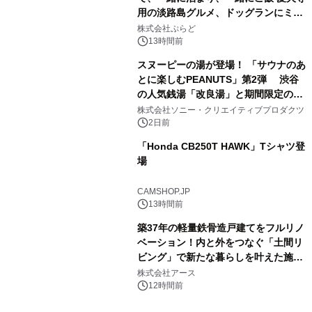
用の淡路島グルメ、ドッグランにミニ
3
プール グランピングとトレーラーハウ
株式会社ぷらど
スの2施設で
13時間前
スヌーピーの湯が登場！ 「サウナのあ
とに楽しむPEANUTS」第2弾 渋谷
の人気銭湯「改良湯」と期間限定のコ
4
ラボレーション サウナイキタイコラ
株式会社ソニー・クリエイティブプロダクツ
ボグッズも発売決定！
2日前
「Honda CB250T HAWK」Tシャツ登
場
5
CAMSHOP.JP
13時間前
築37年の軽量鉄骨造戸建てをフルリノ
ベーション！内と外をつなぐ「土間リ
ビング」で新たな暮らしを叶えた施工
6
事例を株式会社アースが公開
株式会社アース
12時間前