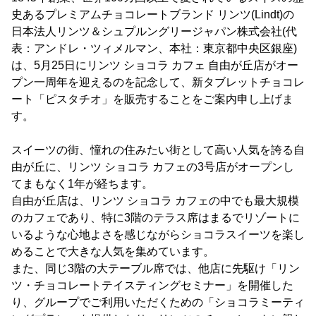
史あるプレミアムチョコレートブランド リンツ(Lindt)の
日本法人リンツ＆シュプルングリージャパン株式会社(代
表：アンドレ・ツィメルマン、本社：東京都中央区銀座)
は、5月25日にリンツ ショコラ カフェ 自由が丘店がオー
プン一周年を迎えるのを記念して、新タブレットチョコレ
ート「ピスタチオ」を販売することをご案内申し上げま
す。
スイーツの街、憧れの住みたい街として高い人気を誇る自
由が丘に、リンツ ショコラ カフェの3号店がオープンし
てまもなく1年が経ちます。
自由が丘店は、リンツ ショコラ カフェの中でも最大規模
のカフェであり、特に3階のテラス席はまるでリゾートに
いるような心地よさを感じながらショコラスイーツを楽し
めることで大きな人気を集めています。
また、同じ3階の大テーブル席では、他店に先駆け「リン
ツ・チョコレートテイスティングセミナー」を開催した
り、グループでご利用いただくための「ショコラミーティ