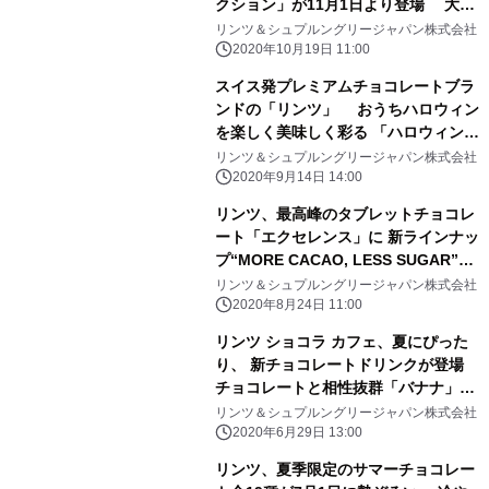
クション」が11月1日より登場 大切
な人へのギフト、1年頑張った自分へ
リンツ＆シュプルングリージャパン株式会社
のご褒美にも
2020年10月19日 11:00
スイス発プレミアムチョコレートブラ
ンドの「リンツ」 おうちハロウィン
を楽しく美味しく彩る 「ハロウィン
コレクション」 9月14日新発売
リンツ＆シュプルングリージャパン株式会社
2020年9月14日 14:00
リンツ、最高峰のタブレットチョコレ
ート「エクセレンス」に 新ラインナッ
プ“MORE CACAO, LESS SUGAR”の
「ハイカカオ ミルクチョコレート」9
リンツ＆シュプルングリージャパン株式会社
月1日新発売
2020年8月24日 11:00
リンツ ショコラ カフェ、夏にぴった
り、 新チョコレートドリンクが登場
チョコレートと相性抜群「バナナ」7
月1日新発売
リンツ＆シュプルングリージャパン株式会社
2020年6月29日 13:00
リンツ、夏季限定のサマーチョコレー