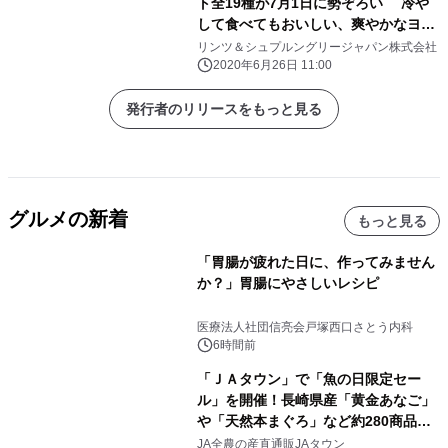
ト全19種が7月1日に勢ぞろい 冷や
して食べてもおいしい、爽やかなヨー
グルト風味の 「スリムタブレット」
リンツ＆シュプルングリージャパン株式会社
「プラリネ」日本初登場
2020年6月26日 11:00
発行者のリリースをもっと見る
グルメの新着
もっと見る
「胃腸が疲れた日に、作ってみません
か？」胃腸にやさしいレシピ
医療法人社団信亮会戸塚西口さとう内科
6時間前
「ＪＡタウン」で「魚の日限定セー
ル」を開催！長崎県産「黄金あなご」
や「天然本まぐろ」など約280商品を
販売！～毎月１０日の定例企画～
JA全農の産直通販JAタウン