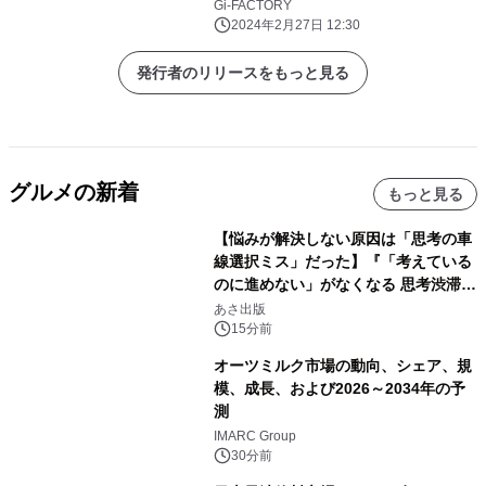
Gi-FACTORY
2024年2月27日 12:30
発行者のリリースをもっと見る
グルメの新着
もっと見る
【悩みが解決しない原因は「思考の車
線選択ミス」だった】『「考えている
のに進めない」がなくなる 思考渋滞か
ら抜け出す方法』2026年8月25日
あさ出版
（火）発売
15分前
オーツミルク市場の動向、シェア、規
模、成長、および2026～2034年の予
測
IMARC Group
30分前