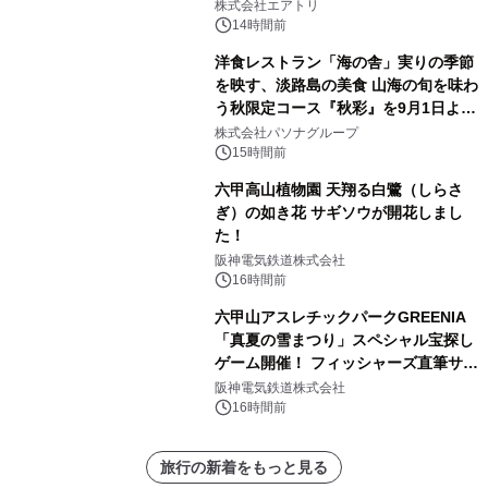
株式会社エアトリ
14時間前
洋食レストラン「海の舎」実りの季節
を映す、淡路島の美食 山海の旬を味わ
う秋限定コース『秋彩』を9月1日より
提供開始
株式会社パソナグループ
15時間前
六甲高山植物園 天翔る白鷺（しらさ
ぎ）の如き花 サギソウが開花しまし
た！
阪神電気鉄道株式会社
16時間前
六甲山アスレチックパークGREENIA
「真夏の雪まつり」スペシャル宝探し
ゲーム開催！ フィッシャーズ直筆サイ
ン色紙など豪華景品が登場！
阪神電気鉄道株式会社
16時間前
旅行の新着をもっと見る