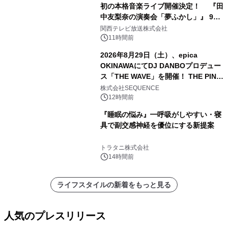
初の本格音楽ライブ開催決定！ 『田
中友梨奈の演奏会「夢ふかし」』 9月
13日(日)に梅田Lateralにて開催
関西テレビ放送株式会社
11時間前
2026年8月29日（土）、epica
OKINAWAにてDJ DANBOプロデュー
ス「THE WAVE」を開催！ THE PINK
TOKYO所属のPINK DANCERS4名が
株式会社SEQUENCE
出演決定
12時間前
『睡眠の悩み』━呼吸がしやすい・寝
具で副交感神経を優位にする新提案
トラタニ株式会社
14時間前
ライフスタイルの新着をもっと見る
人気のプレスリリース