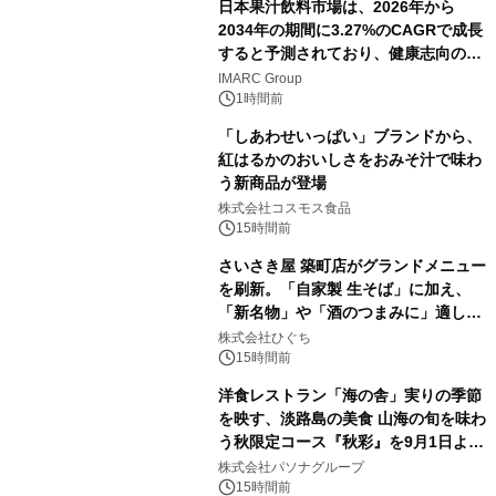
日本果汁飲料市場は、2026年から
2034年の期間に3.27%のCAGRで成長
すると予測されており、健康志向の消
費の高まりを背景に、2034年までに米
IMARC Group
ドル 13 十億に達する見通しです。
1時間前
「しあわせいっぱい」ブランドから、
紅はるかのおいしさをおみそ汁で味わ
う新商品が登場
株式会社コスモス食品
15時間前
さいさき屋 築町店がグランドメニュー
を刷新。「自家製 生そば」に加え、
「新名物」や「酒のつまみに」適した
一品料理を拡充
株式会社ひぐち
15時間前
洋食レストラン「海の舎」実りの季節
を映す、淡路島の美食 山海の旬を味わ
う秋限定コース『秋彩』を9月1日より
提供開始
株式会社パソナグループ
15時間前