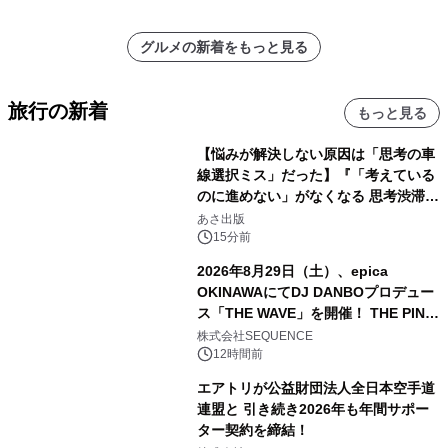
グルメの新着をもっと見る
旅行の新着
もっと見る
【悩みが解決しない原因は「思考の車
線選択ミス」だった】『「考えている
のに進めない」がなくなる 思考渋滞か
ら抜け出す方法』2026年8月25日
あさ出版
（火）発売
15分前
2026年8月29日（土）、epica
OKINAWAにてDJ DANBOプロデュー
ス「THE WAVE」を開催！ THE PINK
TOKYO所属のPINK DANCERS4名が
株式会社SEQUENCE
出演決定
12時間前
エアトリが公益財団法人全日本空手道
連盟と 引き続き2026年も年間サポー
ター契約を締結！