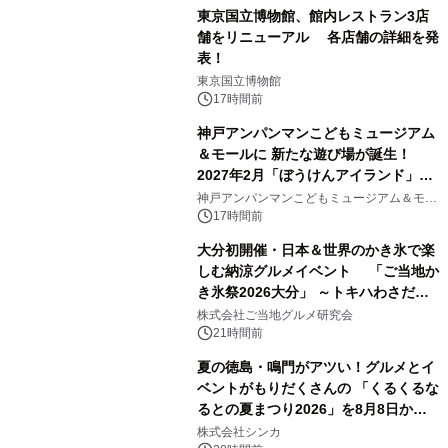
東京国立博物館、館内レストラン3店
舗をリニューアル 各店舗の詳細を発
表！
1
東京国立博物館
17時間前
神戸アンパンマンこどもミュージアム
＆モールに 新たな遊び場が誕生！
2027年2月「ぼうけんアイランド」が
2
オープン
神戸アンパンマンこどもミュージアム＆モー
ル
17時間前
大分初開催・日本＆世界のかき氷で楽
しむ納涼グルメイベント 「ご当地か
き氷祭2026大分」 ～トキハわさだタ
3
ウンで8月21日～31日まで11日間限定
株式会社ご当地グルメ研究会
開催～
21時間前
夏の徳島・鳴門がアツい！グルメとイ
ベントがもりだくさんの 「くるくるな
るとの夏まつり2026」を8月8日から9
4
日間開催 ～夏限定メニューや大抽選
株式会社シンカ