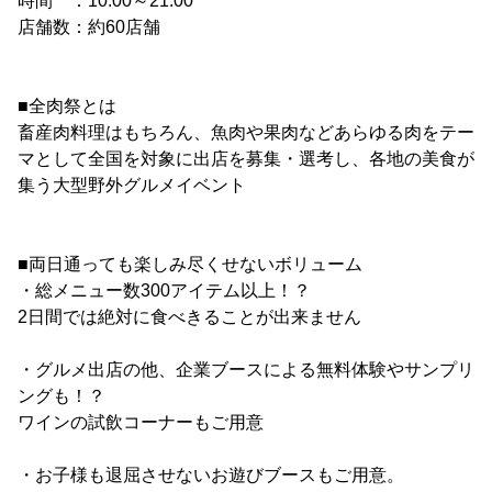
時間 ：10:00～21:00
店舗数：約60店舗
■全肉祭とは
畜産肉料理はもちろん、魚肉や果肉などあらゆる肉をテー
マとして全国を対象に出店を募集・選考し、各地の美食が
集う大型野外グルメイベント
■両日通っても楽しみ尽くせないボリューム
・総メニュー数300アイテム以上！？
2日間では絶対に食べきることが出来ません
・グルメ出店の他、企業ブースによる無料体験やサンプリ
ングも！？
ワインの試飲コーナーもご用意
・お子様も退屈させないお遊びブースもご用意。