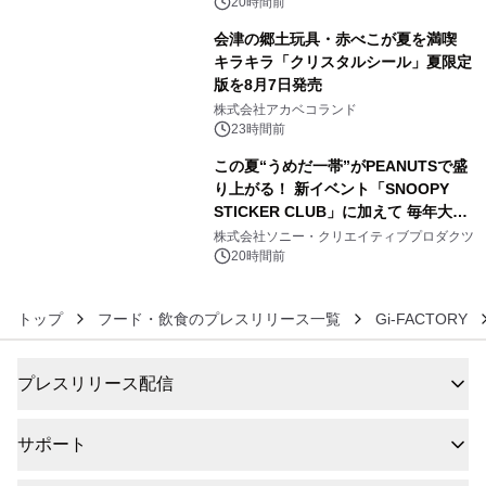
会、大学芋スティックの振る舞いも～
20時間前
会津の郷土玩具・赤べこが夏を満喫
キラキラ「クリスタルシール」夏限定
版を8月7日発売
5
株式会社アカベコランド
23時間前
この夏“うめだ一帯”がPEANUTSで盛
り上がる！ 新イベント「SNOOPY
STICKER CLUB」に加えて 毎年大好
6
評阪急の「うめだスヌーピーフェステ
株式会社ソニー・クリエイティブプロダクツ
ィバル」、 グラングリーン大阪 ショ
20時間前
ップ&レストランでは 「I LIKE
SUMMER TIME with PEANUTS」を
トップ
フード・飲食のプレスリリース一覧
Gi-FACTORY
初開催！
プレスリリース配信
サポート