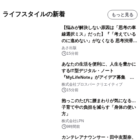
ライフスタイルの新着
もっと見る
【悩みが解決しない原因は「思考の車
線選択ミス」だった】『「考えている
のに進めない」がなくなる 思考渋滞か
ら抜け出す方法』2026年8月25日
あさ出版
（火）発売
15分前
あなたの生活を便利に、人生を豊かに
するIT型デジタル・ノート
『MyLifeNote』がアイデア募集 優
秀賞100名に1年間無償試用
株式会社プロスパー クリエイティブ
15分前
抱っこのたびに腰まわりが気になる…
子育て中の負担を減らす「身体の使い
方」
株式会社LPN
9時間前
カンテレアナウンサー・田中友梨奈、