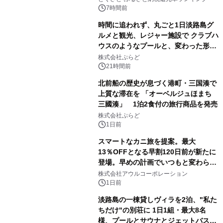
7時間前
時間に追われず、丸ごと1日淡路島グ
ルメと観光、レジャー施設で クラブハ
ウスのようなプールと、変わった形の
サウナも 「THE BOXY AWAJI」のお
株式会社ぷらど
得な素泊まり連泊プランで
21時間前
北前船の歴史が息づく港町・三国湊で
上質な滞在を 「オーベルジュほまち
三國湊」 1泊2食付の旅行商品を発売
株式会社ぷらど
1日前
スマートなカニ旅を提案。最大
13％OFFとなる早割120日前が新たに
登場。早めの計画でいつもと変わらぬ
大人の冬旅を。ー夕日ヶ浦温泉「佳松
株式会社アウルコーポレーション
苑 別邸ふうか」ー
1日前
淡路島の一棟貸しヴィラを2泊、"私た
ちだけ"の別荘に 1日1組・最大8名
様、プールとサウナとジェットバス付