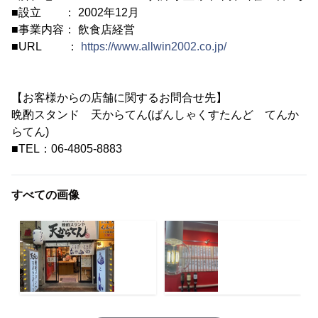
■設立 ： 2002年12月
■事業内容： 飲食店経営
■URL ：
https://www.allwin2002.co.jp/
【お客様からの店舗に関するお問合せ先】
晩酌スタンド 天からてん(ばんしゃくすたんど てんか
らてん)
■TEL：06-4805-8883
すべての画像