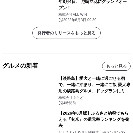
年8月4日、 尼崎立花にグランドオー
プン！
株式会社ALL WIN
2023年8月3日 09:30
発行者のリリースをもっと見る
グルメの新着
もっと見る
【淡路島】愛犬と一緒に過ごせる宿
で、一緒に泊まり、一緒にご飯 愛犬専
用の淡路島グルメ、ドッグランにミニ
プール グランピングとトレーラーハウ
株式会社ぷらど
スの2施設で
4時間前
【2026年8月版】ふるさと納税でもら
える『玄米』の還元率ランキングを発
表
とくさと-ふるさと納税還元率ランキング-