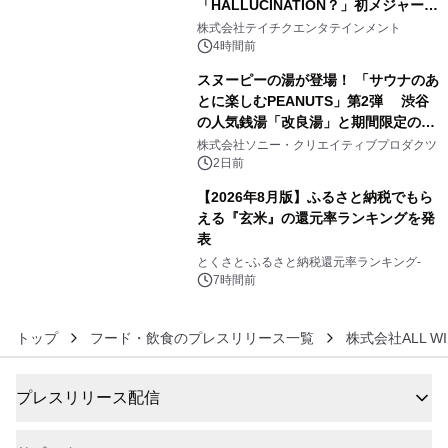
「HALLUCINATION？」初メジャー配
4
信リリース決定！
株式会社テイチクエンタテインメント
4時間前
スヌーピーの湯が登場！ 「サウナのあ
とに楽しむPEANUTS」第2弾 渋谷
の人気銭湯「改良湯」と期間限定のコ
5
ラボレーション サウナイキタイコラ
株式会社ソニー・クリエイティブプロダクツ
ボグッズも発売決定！
2日前
【2026年8月版】ふるさと納税でもら
える『玄米』の還元率ランキングを発
表
6
とくさと-ふるさと納税還元率ランキング-
7時間前
トップ
フード・飲食のプレスリリース一覧
株式会社ALL WI
プレスリリース配信