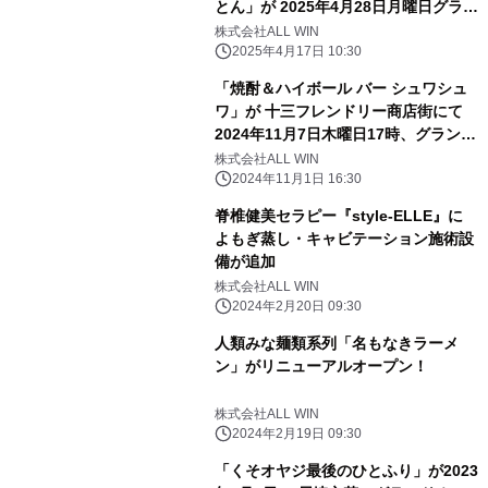
とん」が 2025年4月28日月曜日グラン
ドオープン!
株式会社ALL WIN
2025年4月17日 10:30
「焼酎＆ハイボール バー シュワシュ
ワ」が 十三フレンドリー商店街にて
2024年11月7日木曜日17時、グランド
オープン！！
株式会社ALL WIN
2024年11月1日 16:30
脊椎健美セラピー『style-ELLE』に
よもぎ蒸し・キャビテーション施術設
備が追加
株式会社ALL WIN
2024年2月20日 09:30
人類みな麺類系列「名もなきラーメ
ン」がリニューアルオープン！
株式会社ALL WIN
2024年2月19日 09:30
「くそオヤジ最後のひとふり」が2023