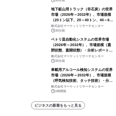
30分前
地下鉱山用トラック（非石炭）の世界
市場（2026年～2032年）、市場規模
（20トン以下、20～40トン、40～60
トン、60トン超）・分析レポートを発
株式会社マーケットリサーチセンター
表
30分前
ペトリ皿自動化システムの世界市場
（2026年～2032年）、市場規模（蓋
閉状態、蓋開状態）・分析レポートを
発表
株式会社マーケットリサーチセンター
30分前
車載用アルコール検知システムの世界
市場（2026年～2032年）、市場規模
（呼気検知技術、タッチ技術）・分析
レポートを発表
株式会社マーケットリサーチセンター
1時間前
ビジネスの新着をもっと見る