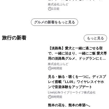
きで Villa Mon Temps AWAJIの連泊
株式会社ぷらど
素泊りプラン
1日前
グルメの新着をもっと見る
旅行の新着
もっと見る
【淡路島】愛犬と一緒に過ごせる宿
で、一緒に泊まり、一緒にご飯 愛犬専
用の淡路島グルメ、ドッグランにミニ
プール グランピングとトレーラーハウ
株式会社ぷらど
スの2施設で
4時間前
見る・触る・聴くを一つに。ディスプ
レイ搭載「LL05」ワイヤレスイヤホ
ンで音楽体験をアップデート
LivelyLifeライブリーライフ株式会社
6時間前
熊本の花を、熊本の希望へ。