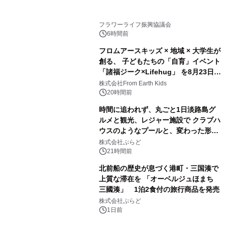
フラワーライフ振興協議会
6時間前
フロムアースキッズ × 地域 × 大学生が
創る、 子どもたちの「自育」イベント
「諸福ジーク×Lifehug」 を8月23日
(日)開催
株式会社From Earth Kids
20時間前
時間に追われず、丸ごと1日淡路島グ
ルメと観光、レジャー施設で クラブハ
ウスのようなプールと、変わった形の
サウナも 「THE BOXY AWAJI」のお
株式会社ぷらど
得な素泊まり連泊プランで
21時間前
北前船の歴史が息づく港町・三国湊で
上質な滞在を 「オーベルジュほまち
三國湊」 1泊2食付の旅行商品を発売
株式会社ぷらど
1日前