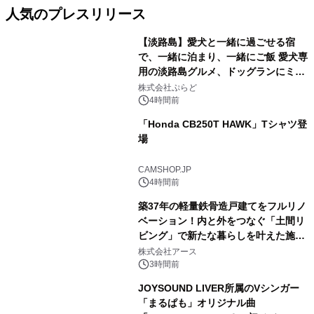
人気のプレスリリース
【淡路島】愛犬と一緒に過ごせる宿
で、一緒に泊まり、一緒にご飯 愛犬専
用の淡路島グルメ、ドッグランにミニ
1
プール グランピングとトレーラーハウ
株式会社ぷらど
スの2施設で
4時間前
「Honda CB250T HAWK」Tシャツ登
場
2
CAMSHOP.JP
4時間前
築37年の軽量鉄骨造戸建てをフルリノ
ベーション！内と外をつなぐ「土間リ
ビング」で新たな暮らしを叶えた施工
3
事例を株式会社アースが公開
株式会社アース
3時間前
JOYSOUND LIVER所属のVシンガー
「まるぱも」オリジナル曲