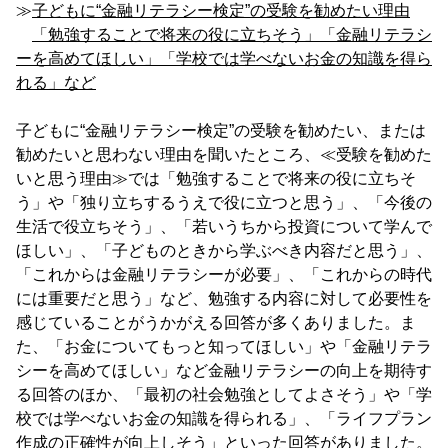
≫
子どもに“金融リテラシー検定”の受験を勧めたい理由
「勉強することで将来の役に立ちそう」「金融リテラシ
ーを高めてほしい」「学校では学べないお金の知識を得ら
れる」など
子どもに“金融リテラシー検定”の受験を勧めたい、または
勧めたいと思わない理由を聞いたところ、≪受験を勧めた
いと思う理由≫では「勉強することで将来の役に立ちそ
う」や「独り立ちするうえで役に立つと思う」、「今後の
生活で役立ちそう」、「若いうちから投資について学んで
ほしい」、「子どものときから学ぶべき内容だと思う」、
「これからは金融リテラシーが必要」、「これからの時代
には重要だと思う」など、勉強する内容に対して必要性を
感じていることがうかがえる回答が多くありました。ま
た、「お金についてもっと知ってほしい」や「金融リテラ
シーを高めてほしい」など金融リテラシーの向上を期待す
る回答のほか、「最初の社会勉強としてよさそう」や「学
校では学べないお金の知識を得られる」、「ライフプラン
作成の正確性が向上しそう」といった回答がありました。