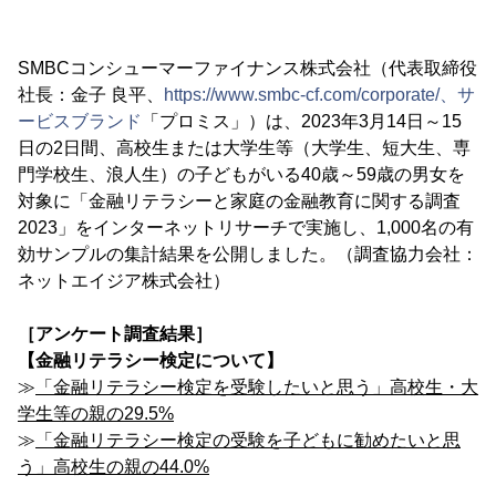
SMBCコンシューマーファイナンス株式会社（代表取締役
社長：金子 良平、
https://www.smbc-cf.com/corporate/、サ
ービスブランド
「プロミス」）は、2023年3月14日～15
日の2日間、高校生または大学生等（大学生、短大生、専
門学校生、浪人生）の子どもがいる40歳～59歳の男女を
対象に「金融リテラシーと家庭の金融教育に関する調査
2023」をインターネットリサーチで実施し、1,000名の有
効サンプルの集計結果を公開しました。（調査協力会社：
ネットエイジア株式会社）
［アンケート調査結果］
【金融リテラシー検定について】
≫
「金融リテラシー検定を受験したいと思う」高校生・大
学生等の親の29.5%
≫
「金融リテラシー検定の受験を子どもに勧めたいと思
う」高校生の親の44.0%