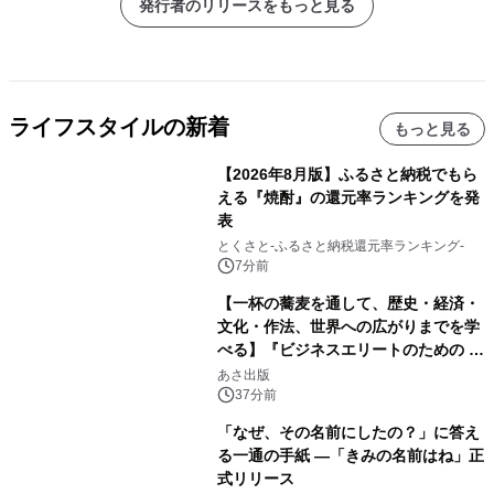
発行者のリリースをもっと見る
ライフスタイルの新着
もっと見る
【2026年8月版】ふるさと納税でもら
える『焼酎』の還元率ランキングを発
表
とくさと-ふるさと納税還元率ランキング-
7分前
【一杯の蕎麦を通して、歴史・経済・
文化・作法、世界への広がりまでを学
べる】『ビジネスエリートのための 教
養としての蕎麦』2026年8月25日
あさ出版
（火）発売
37分前
「なぜ、その名前にしたの？」に答え
る一通の手紙 ―「きみの名前はね」正
式リリース