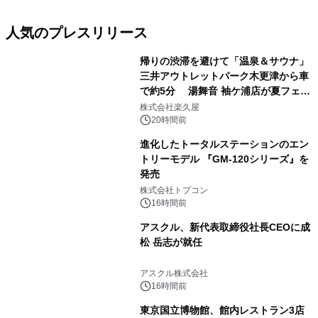
人気のプレスリリース
帰りの渋滞を避けて「温泉＆サウナ」
三井アウトレットパーク木更津から車
で約5分 湯舞音 袖ケ浦店が夏フェア
1
メニューを提供
株式会社楽久屋
20時間前
進化したトータルステーションのエン
トリーモデル 『GM-120シリーズ』を
発売
2
株式会社トプコン
16時間前
アスクル、新代表取締役社長CEOに成
松 岳志が就任
3
アスクル株式会社
16時間前
東京国立博物館、館内レストラン3店