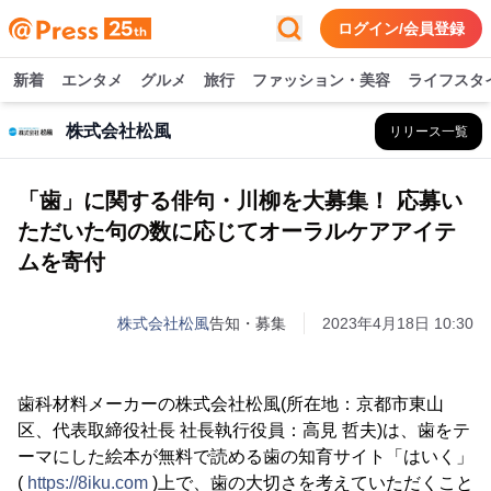
ログイン/会員登録
新着
エンタメ
グルメ
旅行
ファッション・美容
ライフスタ
株式会社松風
リリース一覧
「歯」に関する俳句・川柳を大募集！ 応募い
ただいた句の数に応じてオーラルケアアイテ
ムを寄付
株式会社松風
告知・募集
2023年4月18日 10:30
歯科材料メーカーの株式会社松風(所在地：京都市東山
区、代表取締役社長 社長執行役員：高見 哲夫)は、歯をテ
ーマにした絵本が無料で読める歯の知育サイト「はいく」
(
https://8iku.com
)上で、歯の大切さを考えていただくこと