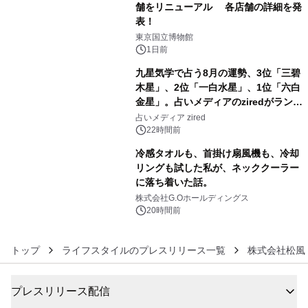
舗をリニューアル 各店舗の詳細を発
表！
4
東京国立博物館
1日前
九星気学で占う8月の運勢、3位「三碧
木星」、2位「一白水星」、1位「六白
金星」。占いメディアのziredがランキ
5
ングを発表
占いメディア zired
22時間前
冷感タオルも、首掛け扇風機も、冷却
リングも試した私が、ネッククーラー
に落ち着いた話。
6
株式会社G.Oホールディングス
20時間前
トップ
ライフスタイルのプレスリリース一覧
株式会社松風
プレスリリース配信