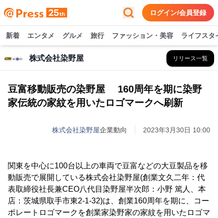
ログイン/会員登録
新着
エンタメ
グルメ
旅行
ファッション・美容
ライフスタ
株式会社染野屋
リリース一覧
豆富移動販売の染野屋 160周年を期に染野
家伝統の家紋を用いたロゴマークへ刷新
株式会社染野屋
企業動向
2023年3月30日 10:00
関東を中心に100台以上の車両で豆富などの大豆製品を移
動販売で展開している株式会社染野屋(創業文久二年：代
表取締役社長兼CEO八代目染野屋半次郎：小野 篤人、本
店：茨城県取手市東2-1-32)は、創業160周年を期に、コー
ポレートロゴマークを創業家染野家の家紋を用いたロゴマ