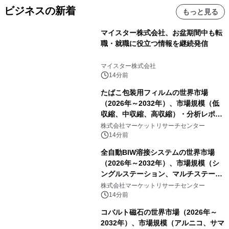
ビジネスの新着
もっと見る
マイスター株式会社、お盆期間中も転
職・就職に役立つ情報を継続発信
マイスター株式会社
14分前
たばこ包装用フィルムの世界市場
（2026年～2032年）、市場規模（低
収縮、中収縮、高収縮）・分析レポー
トを発表
株式会社マーケットリサーチセンター
14分前
全自動BIW溶接システムの世界市場
（2026年～2032年）、市場規模（シ
ングルステーション、マルチステーシ
ョン）・分析レポートを発表
株式会社マーケットリサーチセンター
14分前
コバルト磁石の世界市場（2026年～
2032年）、市場規模（アルニコ、サマ