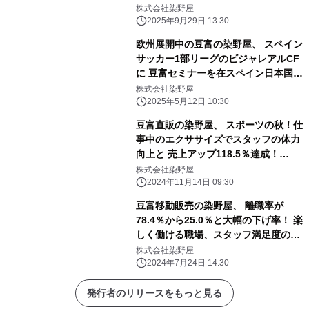
株式会社染野屋
2025年9月29日 13:30
欧州展開中の豆富の染野屋、 スペイン
サッカー1部リーグのビジャレアルCF
に 豆富セミナーを在スペイン日本国大
使館と連携開催！ 植物性たんぱく質で
株式会社染野屋
アスリートの栄養向上へ！
2025年5月12日 10:30
豆富直販の染野屋、 スポーツの秋！仕
事中のエクササイズでスタッフの体力
向上と 売上アップ118.5％達成！
SDGs目標3健康増進と賃金アップを両
株式会社染野屋
立！
2024年11月14日 09:30
豆富移動販売の染野屋、 離職率が
78.4％から25.0％と大幅の下げ率！ 楽
しく働ける職場、スタッフ満足度の環
境を整える
株式会社染野屋
2024年7月24日 14:30
発行者のリリースをもっと見る