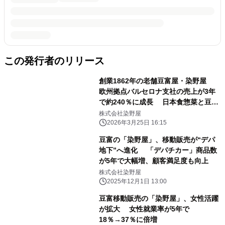
この発行者のリリース
創業1862年の老舗豆富屋・染野屋
欧州拠点バルセロナ支社の売上が3年
で約240％に成長 日本食惣菜と豆富
を中心に欧州で人気拡大
株式会社染野屋
2026年3月25日 16:15
豆富の「染野屋」、移動販売が“デパ
地下”へ進化 「デパチカー」商品数
が5年で大幅増、顧客満足度も向上
株式会社染野屋
2025年12月1日 13:00
豆富移動販売の「染野屋」、女性活躍
が拡大 女性就業率が5年で
18％→37％に倍増