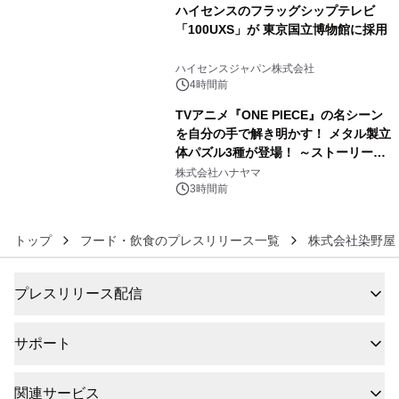
ハイセンスのフラッグシップテレビ
「100UXS」が 東京国立博物館に採用
5
ハイセンスジャパン株式会社
4時間前
TVアニメ『ONE PIECE』の名シーン
を自分の手で解き明かす！ メタル製立
体パズル3種が登場！ ～ストーリーと
6
ギミックが融合した 大人の体験型パズ
株式会社ハナヤマ
ルが8月7日(金)12時より先行予約受付
3時間前
開始～
トップ
フード・飲食のプレスリリース一覧
株式会社染野屋
プレスリリース配信
サポート
関連サービス