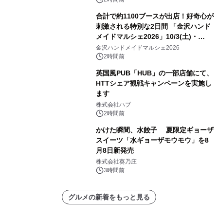
合計で約1100ブースが出店！好奇心が
刺激される特別な2日間 「金沢ハンド
メイドマルシェ2026」10/3(土)・
10/4(日)開催
金沢ハンドメイドマルシェ2026
2時間前
英国風PUB「HUB」の一部店舗にて、
HTTシェア観戦キャンペーンを実施し
ます
株式会社ハブ
2時間前
かけた瞬間、水餃子 夏限定ギョーザ
スイーツ「水ギョーザモウモウ」を8
月8日新発売
株式会社葵乃庄
3時間前
グルメの新着をもっと見る