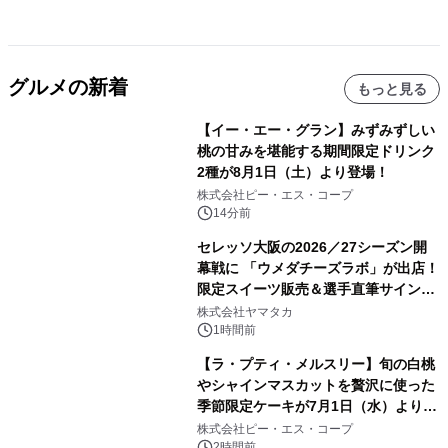
グルメの新着
もっと見る
【イー・エー・グラン】みずみずしい
桃の甘みを堪能する期間限定ドリンク
2種が8月1日（土）より登場！
株式会社ピー・エス・コープ
14分前
セレッソ大阪の2026／27シーズン開
幕戦に 「ウメダチーズラボ」が出店！
限定スイーツ販売＆選手直筆サイング
ッズが当たる抽選会を 8月8日に開催
株式会社ヤマタカ
1時間前
【ラ・プティ・メルスリー】旬の白桃
やシャインマスカットを贅沢に使った
季節限定ケーキが7月1日（水）より順
次登場！
株式会社ピー・エス・コープ
2時間前