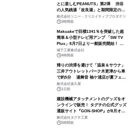
とに楽しむPEANUTS」第2弾 渋谷
の人気銭湯「改良湯」と期間限定のコ
1
ラボレーション サウナイキタイコラ
株式会社ソニー・クリエイティブプロダクツ
ボグッズも発売決定！
3時間前
Makuakeで目標1341％を突破した超
簡単＆小型テレビ用アンプ 「SW TV
Plus」8月7日より一般販売開始！ ケ
2
ーブル1本つなぐだけ、テレビの音が
城下工業株式会社
ぐっと豊かに
4時間前
帰りの渋滞を避けて「温泉＆サウナ」
三井アウトレットパーク木更津から車
で約5分 湯舞音 袖ケ浦店が夏フェア
3
メニューを提供
株式会社楽久屋
1日前
建設機械アタッチメントのグッズをオ
ンラインで販売！ タグチの公式グッズ
通販サイト『GON-SHOP』が8月オー
4
プン
株式会社タグチ工業
5時間前