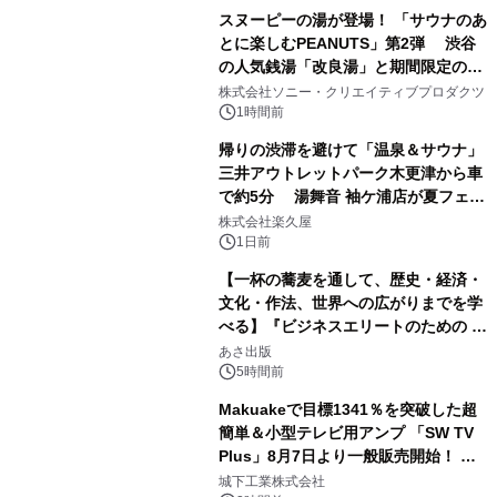
スヌーピーの湯が登場！ 「サウナのあ
とに楽しむPEANUTS」第2弾 渋谷
の人気銭湯「改良湯」と期間限定のコ
1
ラボレーション サウナイキタイコラ
株式会社ソニー・クリエイティブプロダクツ
ボグッズも発売決定！
1時間前
帰りの渋滞を避けて「温泉＆サウナ」
三井アウトレットパーク木更津から車
で約5分 湯舞音 袖ケ浦店が夏フェア
2
メニューを提供
株式会社楽久屋
1日前
【一杯の蕎麦を通して、歴史・経済・
文化・作法、世界への広がりまでを学
べる】『ビジネスエリートのための 教
3
養としての蕎麦』2026年8月25日
あさ出版
（火）発売
5時間前
Makuakeで目標1341％を突破した超
簡単＆小型テレビ用アンプ 「SW TV
Plus」8月7日より一般販売開始！ ケ
4
ーブル1本つなぐだけ、テレビの音が
城下工業株式会社