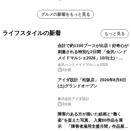
グルメの新着をもっと見る
ライフスタイルの新着
もっと見る
合計で約1100ブースが出店！好奇心が
刺激される特別な2日間 「金沢ハンド
メイドマルシェ2026」10/3(土)・
10/4(日)開催
金沢ハンドメイドマルシェ2026
3分前
アイダ設計「松阪店」 2026年8月8日
(土)グランドオープン
株式会社アイダ設計
3分前
障害のある方が描いた絵画と“働く
姿”を捉えた写真、 入賞80作品を展
示 「障害者雇用支援月間」作品展示