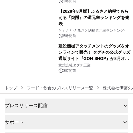
ぐっと豊かに
2時間前
【2026年8月版】ふるさと納税でもら
える『焼酎』の還元率ランキングを発
表
5
とくさと-ふるさと納税還元率ランキング-
5時間前
建設機械アタッチメントのグッズをオ
ンラインで販売！ タグチの公式グッズ
通販サイト『GON-SHOP』が8月オー
6
プン
株式会社タグチ工業
3時間前
トップ
フード・飲食のプレスリリース一覧
株式会社伊藤久
プレスリリース配信
サポート