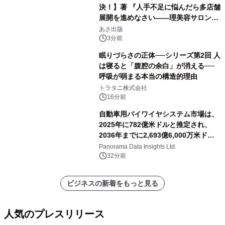
決！】著 『人手不足に悩んだら多店舗
展開を進めなさい――理美容サロン
「多店舗展開」の教科書』2026年8月
あさ出版
24日（月）発売
3分前
眠りづらさの正体──シリーズ第2回 人
は寝ると「腹腔の余白」が消える──
呼吸が弱まる本当の構造的理由
トラタニ株式会社
16分前
自動車用バイワイヤシステム市場は、
2025年に782億米ドルと推定され、
2036年までに2,693億6,000万米ドル
に達すると予測されており、予測期間
Panorama Data Insights Ltd.
（2026年～2036年）
32分前
ビジネスの新着をもっと見る
人気のプレスリリース