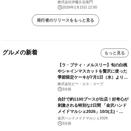
株式会社伊藤久右衛門
2026年1月15日 12:00
発行者のリリースをもっと見る
グルメの新着
もっと見る
【ラ・プティ・メルスリー】旬の白桃
やシャインマスカットを贅沢に使った
季節限定ケーキが7月1日（水）より順
次登場！
株式会社ピー・エス・コープ
3分前
合計で約1100ブースが出店！好奇心が
刺激される特別な2日間 「金沢ハンド
メイドマルシェ2026」10/3(土)・
10/4(日)開催
金沢ハンドメイドマルシェ2026
3分前