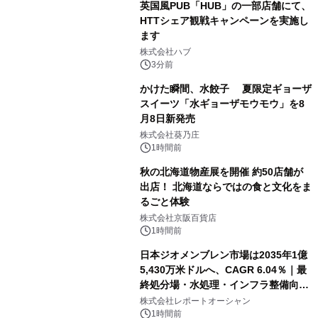
英国風PUB「HUB」の一部店舗にて、
HTTシェア観戦キャンペーンを実施し
ます
株式会社ハブ
3分前
かけた瞬間、水餃子 夏限定ギョーザ
スイーツ「水ギョーザモウモウ」を8
月8日新発売
株式会社葵乃庄
1時間前
秋の北海道物産展を開催 約50店舗が
出店！ 北海道ならではの食と文化をま
るごと体験
株式会社京阪百貨店
1時間前
日本ジオメンブレン市場は2035年1億
5,430万米ドルへ、CAGR 6.04％｜最
終処分場・水処理・インフラ整備向け
需要拡大
株式会社レポートオーシャン
1時間前