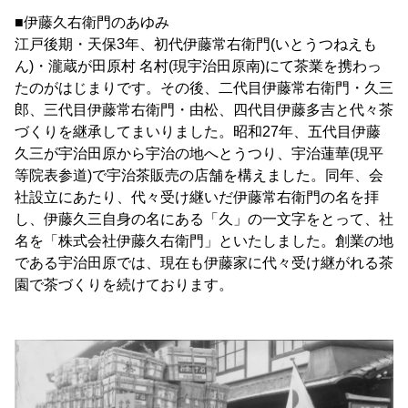
■伊藤久右衛門のあゆみ
江戸後期・天保3年、初代伊藤常右衛門(いとうつねえも
ん)・瀧蔵が田原村 名村(現宇治田原南)にて茶業を携わっ
たのがはじまりです。その後、二代目伊藤常右衛門・久三
郎、三代目伊藤常右衛門・由松、四代目伊藤多吉と代々茶
づくりを継承してまいりました。昭和27年、五代目伊藤
久三が宇治田原から宇治の地へとうつり、宇治蓮華(現平
等院表参道)で宇治茶販売の店舗を構えました。同年、会
社設立にあたり、代々受け継いだ伊藤常右衛門の名を拝
し、伊藤久三自身の名にある「久」の一文字をとって、社
名を「株式会社伊藤久右衛門」といたしました。創業の地
である宇治田原では、現在も伊藤家に代々受け継がれる茶
園で茶づくりを続けております。