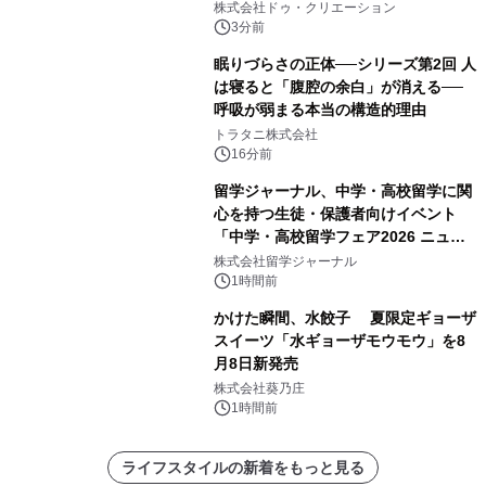
会を 東京・愛知で開催
株式会社ドゥ・クリエーション
3分前
眠りづらさの正体──シリーズ第2回 人
は寝ると「腹腔の余白」が消える──
呼吸が弱まる本当の構造的理由
トラタニ株式会社
16分前
留学ジャーナル、中学・高校留学に関
心を持つ生徒・保護者向けイベント
「中学・高校留学フェア2026 ニュー
ジーランド＆オーストラリア」を
株式会社留学ジャーナル
9/12(土)に開催
1時間前
かけた瞬間、水餃子 夏限定ギョーザ
スイーツ「水ギョーザモウモウ」を8
月8日新発売
株式会社葵乃庄
1時間前
ライフスタイルの新着をもっと見る