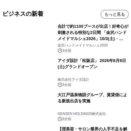
ビジネスの新着
もっと見る
合計で約1100ブースが出店！好奇心が
刺激される特別な2日間 「金沢ハンド
メイドマルシェ2026」10/3(土)・
10/4(日)開催
金沢ハンドメイドマルシェ2026
3分前
アイダ設計「松阪店」 2026年8月8日
(土)グランドオープン
株式会社アイダ設計
3分前
大江戸温泉物語グループ、賃貸借によ
る新規出店を実施
GENSEN HOLDINGS株式会社
3分前
【理美容・サロン業界の人手不足を解