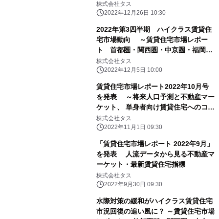
株式会社タス
2022年12月26日 10:30
2022年第3四半期 ハイクラス賃貸住
宅市場動向 ～賃貸住宅市場レポー
ト 首都圏・関西圏・中京圏・福岡県
～
株式会社タス
2022年12月5日 10:00
賃貸住宅市場レポート2022年10月号
を発表 ～将来人口予測と不動産マー
ケット、 単身者向け賃貸住宅へのコロ
ナ禍の影響～
株式会社タス
2022年11月1日 09:30
「賃貸住宅市場レポート 2022年9月」
を発表 人流データから見る不動産マ
ーケット・最新賃貸住宅指標
株式会社タス
2022年9月30日 09:30
水際対策の緩和がハイクラス賃貸住宅
市況回復の追い風に？ ～賃貸住宅市場