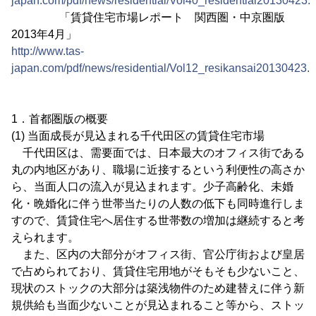
japan.com/pdf/news/residential/Vol40_residential20130423.h
「賃貸住宅市場レポート 関西圏・中京圏版
2013年4月」
http://www.tas-
japan.com/pdf/news/residential/Vol12_resikansai20130423.h
1．首都圏版の概要
(1) 当面成長が見込まれる千代田区の賃貸住宅市場
千代田区は、需要面では、日本最大のオフィス街である
丸の内地区があり、職場に近接するという利便性の高さか
ら、当面人口の流入が見込まれます。少子高齢化、未婚
化・晩婚化に伴う世帯当たりの人数の低下も同時進行しま
すので、賃貸住宅へ居住する世帯数の増加は継続すると考
えられます。
また、区内の大部分がオフィス街、官公庁街および皇居
で占められており、賃貸住宅用地がそもそも少ないこと、
現状のストックの大部分は築浅物件のため建替えに伴う新
規供給も当面少ないことが見込まれること等から、ストッ