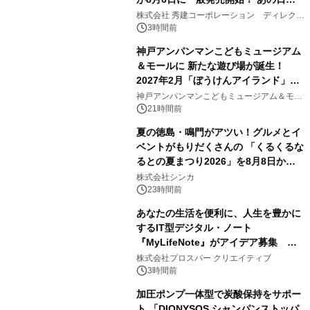
2
大興奮が今甦る
株式会社 秀建コーポレーション ディレクト
アートギャラリー
3時間前
神戸アンパンマンこどもミュージアム
＆モールに 新たな遊び場が誕生！
2027年2月「ぼうけんアイランド」が
3
オープン
神戸アンパンマンこどもミュージアム＆モー
ル
21時間前
夏の徳島・鳴門がアツい！グルメとイ
ベントがもりだくさんの 「くるくるな
るとの夏まつり2026」を8月8日から9
4
日間開催 ～夏限定メニューや大抽選
株式会社シンカ
会、大学芋スティックの振る舞いも～
23時間前
あなたの生活を便利に、人生を豊かに
するIT型デジタル・ノート
『MyLifeNote』がアイデア募集 優
5
秀賞100名に1年間無償試用
株式会社プロスパー クリエイティブ
3時間前
加圧ポンプ一体型で炭酸保持をサポー
ト 「DIONYSOS シャンパンストッパ