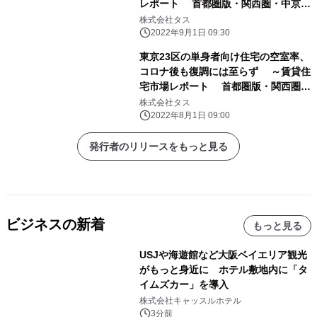
レポート 首都圏版・関西圏・中京
圏・福岡県版 2022年8月～
株式会社タス
2022年9月1日 09:30
東京23区の単身者向け住宅の空室率、
コロナ後も復調には至らず ～賃貸住
宅市場レポート 首都圏版・関西圏・
中京圏・福岡県版 2022年7月～
株式会社タス
2022年8月1日 09:00
発行者のリリースをもっと見る
ビジネスの新着
もっと見る
USJや海遊館など大阪ベイエリア観光
がもっと身近に ホテル敷地内に「タ
イムズカー」を導入
株式会社キャッスルホテル
3分前