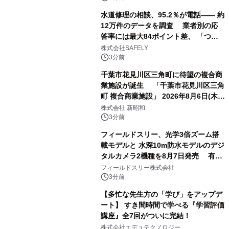
水道修理の相談、95.2％が電話―― 約
12万件のデータを調査 業者別の応
答率には最大84ポイント差、 「つな
がりやすさ」も選定基準に
株式会社SAFELY
3分前
千葉市花見川区三角町に待望の複合商
業施設が誕生 「千葉市花見川区三角
町 複合商業施設」 2026年8月6日(木)
グランドオープン
株式会社 新昭和
3分前
フィールドスリー、光学3倍ズーム搭
載モデルと 水深10m防水モデルのデジ
タルカメラ2機種を8月7日発売 有効
約1300万画素、用途別に選べるコンデ
フィールドスリー株式会社
ジ新登場
3分前
【多忙な先生方の「学び」をアップデ
ート】 すき間時間で学べる『学習評価
講座』全7回がついに完結！
株式会社エデュテクノロジー