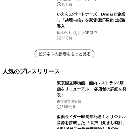
18分前
いえらぶパートナーズ、Dwilarと協業
し「越境与信」を家賃保証審査に試験
導入
株式会社いえらぶGROUP
23分前
ビジネスの新着をもっと見る
人気のプレスリリース
東京国立博物館、館内レストラン3店
舗をリニューアル 各店舗の詳細を発
表！
1
東京国立博物館
21時間前
仮面ライダー55周年記念！オリジナル
音源を搭載した 「音声目覚まし時計」
が8月6日に一般発売開始！ あの日の