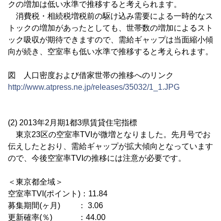
クの増加は低い水準で推移すると考えられます。
消費税・相続税増税前の駆け込み需要による一時的なス
トックの増加があったとしても、世帯数の増加によるスト
ック吸収が期待できますので、需給ギャップは当面縮小傾
向が続き、空室率も低い水準で推移すると考えられます。
図 人口密度および借家世帯の推移へのリンク
http://www.atpress.ne.jp/releases/35032/1_1.JPG
(2) 2013年2月期1都3県賃貸住宅指標
東京23区の空室率TVIが微増となりました。先月号でお
伝えしたとおり、需給ギャップが拡大傾向となっています
ので、今後空室率TVIの推移には注意が必要です。
＜東京都全域＞
空室率TVI(ポイント)：11.84
募集期間(ヶ月) ： 3.06
更新確率(％) ：44.00