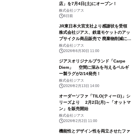
店」を7月4日(土)にオープン！
株式会社ジアス
6日前
JR東日本大宮支社より感謝状を受領
株式会社ジアス、鉄道モケットのアッ
プサイクル商品販売で 廃棄物削減に大
きく貢献
株式会社ジアス
2026年6月30日 11:00
ジアスオリジナルブランド「Carpe
Diem」 空間に深みを与えるベルギ
ー製ラグが2/14発売！
株式会社ジアス
2026年2月13日 14:00
オーダーソファ「TILO(ティーロ)」シ
リーズより 2月2日(月)～「オットマ
ン」を販売開始
株式会社ジアス
2026年2月2日 11:00
機能性とデザイン性を両立させたファ