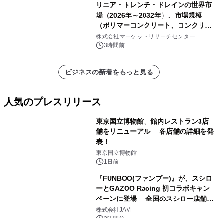
リニア・トレンチ・ドレインの世界市
場（2026年～2032年）、市場規模
（ポリマーコンクリート、コンクリー
ト、プラスチック、金属）・分析レポ
株式会社マーケットリサーチセンター
ートを発表
3時間前
ビジネスの新着をもっと見る
人気のプレスリリース
東京国立博物館、館内レストラン3店
舗をリニューアル 各店舗の詳細を発
表！
1
東京国立博物館
1日前
『FUNBOO(ファンブー)』が、スシロ
ーとGAZOO Racing 初コラボキャン
ペーンに登場 全国のスシロー店舗で
2
GR 4車種の FUNBOO(ミニカー)付き
株式会社JAM