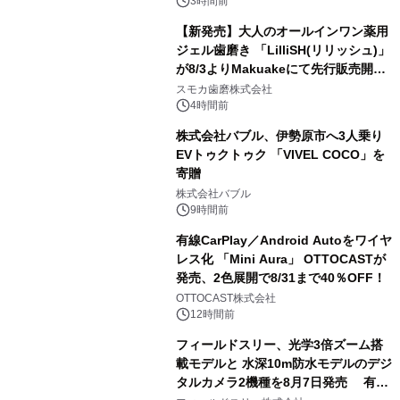
メニューが展開されます
3時間前
【新発売】大人のオールインワン薬用
ジェル歯磨き 「LilliSH(リリッシュ)」
が8/3よりMakuakeにて先行販売開
3
始！
スモカ歯磨株式会社
4時間前
株式会社バブル、伊勢原市へ3人乗り
EVトゥクトゥク 「VIVEL COCO」を
寄贈
4
株式会社バブル
9時間前
有線CarPlay／Android Autoをワイヤ
レス化 「Mini Aura」 OTTOCASTが
発売、2色展開で8/31まで40％OFF！
5
OTTOCAST株式会社
12時間前
フィールドスリー、光学3倍ズーム搭
載モデルと 水深10m防水モデルのデジ
タルカメラ2機種を8月7日発売 有効
6