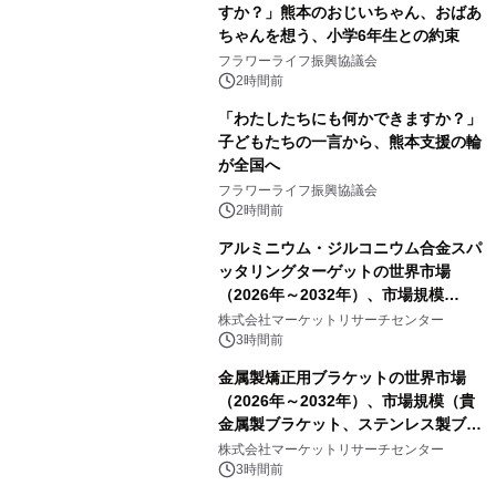
すか？」熊本のおじいちゃん、おばあ
ちゃんを想う、小学6年生との約束
フラワーライフ振興協議会
2時間前
「わたしたちにも何かできますか？」
子どもたちの一言から、熊本支援の輪
が全国へ
フラワーライフ振興協議会
2時間前
アルミニウム・ジルコニウム合金スパ
ッタリングターゲットの世界市場
（2026年～2032年）、市場規模
（0.995、0.999、その他）・分析レポ
株式会社マーケットリサーチセンター
ートを発表
3時間前
金属製矯正用ブラケットの世界市場
（2026年～2032年）、市場規模（貴
金属製ブラケット、ステンレス製ブラ
ケット、純チタン製ブラケット）・分
株式会社マーケットリサーチセンター
析レポートを発表
3時間前