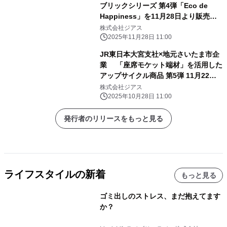
ブリックシリーズ 第4弾「Eco de
Happiness」を11月28日より販売開
始！
株式会社ジアス
2025年11月28日 11:00
JR東日本大宮支社×地元さいたま市企
業 「座席モケット端材」を活用した
アップサイクル商品 第5弾 11月22日
より「GENERAL STORE RAILYARD
株式会社ジアス
大宮」で販売！
2025年10月28日 11:00
発行者のリリースをもっと見る
ライフスタイルの新着
もっと見る
ゴミ出しのストレス、まだ抱えてます
か？