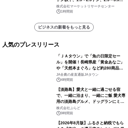
ン、3.5～5.0トン、その他）・分析レ
株式会社マーケットリサーチセンター
ポートを発表
1時間前
ビジネスの新着をもっと見る
人気のプレスリリース
「ＪＡタウン」で「魚の日限定セー
ル」を開催！長崎県産「黄金あなご」
や「天然本まぐろ」など約280商品を
1
販売！～毎月１０日の定例企画～
JA全農の産直通販JAタウン
4時間前
【淡路島】愛犬と一緒に過ごせる宿
で、一緒に泊まり、一緒にご飯 愛犬専
用の淡路島グルメ、ドッグランにミニ
2
プール グランピングとトレーラーハウ
株式会社ぷらど
スの2施設で
9時間前
【2026年8月版】ふるさと納税でもら