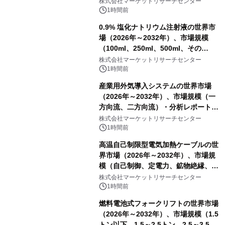
表
株式会社マーケットリサーチセンター
1時間前
0.9% 塩化ナトリウム注射液の世界市
場（2026年～2032年）、市場規模
（100ml、250ml、500ml、その
他）・分析レポートを発表
株式会社マーケットリサーチセンター
1時間前
産業用外気導入システムの世界市場
（2026年～2032年）、市場規模（一
方向流、二方向流）・分析レポートを
発表
株式会社マーケットリサーチセンター
1時間前
高温自己制限型電気加熱ケーブルの世
界市場（2026年～2032年）、市場規
模（自己制御、定電力、鉱物絶縁、表
皮効果）・分析レポートを発表
株式会社マーケットリサーチセンター
1時間前
燃料電池式フォークリフトの世界市場
（2026年～2032年）、市場規模（1.5
トン以下、1.5～2.5トン、2.5～3.5ト