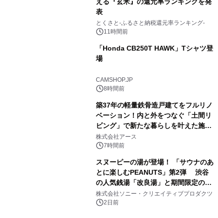
える『玄米』の還元率ランキングを発
表
3
とくさと-ふるさと納税還元率ランキング-
11時間前
「Honda CB250T HAWK」Tシャツ登
場
4
CAMSHOP.JP
8時間前
築37年の軽量鉄骨造戸建てをフルリノ
ベーション！内と外をつなぐ「土間リ
ビング」で新たな暮らしを叶えた施工
5
事例を株式会社アースが公開
株式会社アース
7時間前
スヌーピーの湯が登場！ 「サウナのあ
とに楽しむPEANUTS」第2弾 渋谷
の人気銭湯「改良湯」と期間限定のコ
6
ラボレーション サウナイキタイコラ
株式会社ソニー・クリエイティブプロダクツ
ボグッズも発売決定！
2日前