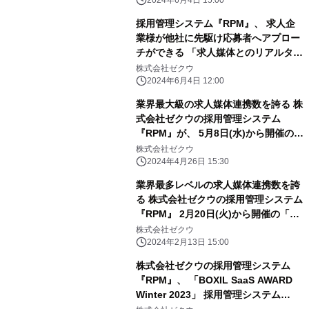
総合EXPO 2024 SUMMER」に出展
2024年6月4日 15:00
採用管理システム『RPM』、 求人企
業様が他社に先駆け応募者へアプロー
チができる 「求人媒体とのリアルタイ
ム応募データ連携」を提供開始
株式会社ゼクウ
2024年6月4日 12:00
業界最大級の求人媒体連携数を誇る 株
式会社ゼクウの採用管理システム
『RPM』が、 5月8日(水)から開催の第
14回 HR EXPO［春］に出展！
株式会社ゼクウ
2024年4月26日 15:30
業界最多レベルの求人媒体連携数を誇
る 株式会社ゼクウの採用管理システム
『RPM』 2月20日(火)から開催の「DX
総合EXPO」に初出展！
株式会社ゼクウ
2024年2月13日 15:00
株式会社ゼクウの採用管理システム
『RPM』、 「BOXIL SaaS AWARD
Winter 2023」 採用管理システム