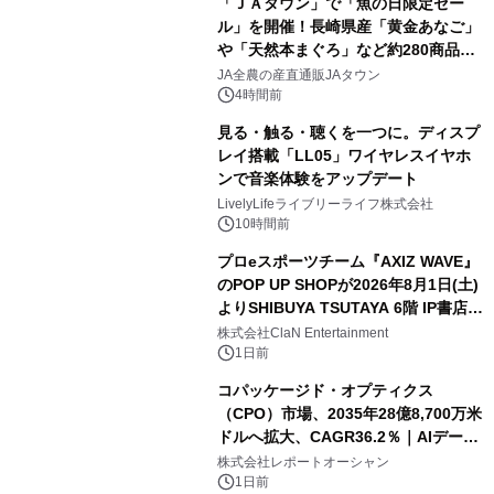
「ＪＡタウン」で「魚の日限定セー
ル」を開催！長崎県産「黄金あなご」
や「天然本まぐろ」など約280商品を
販売！～毎月１０日の定例企画～
JA全農の産直通販JAタウン
4時間前
見る・触る・聴くを一つに。ディスプ
レイ搭載「LL05」ワイヤレスイヤホ
ンで音楽体験をアップデート
LivelyLifeライブリーライフ株式会社
10時間前
プロeスポーツチーム『AXIZ WAVE』
のPOP UP SHOPが2026年8月1日(土)
よりSHIBUYA TSUTAYA 6階 IP書店で
開催決定！！
株式会社ClaN Entertainment
1日前
コパッケージド・オプティクス
（CPO）市場、2035年28億8,700万米
ドルへ拡大、CAGR36.2％｜AIデータ
センター・高速光通信需要が成長を加
株式会社レポートオーシャン
速
1日前