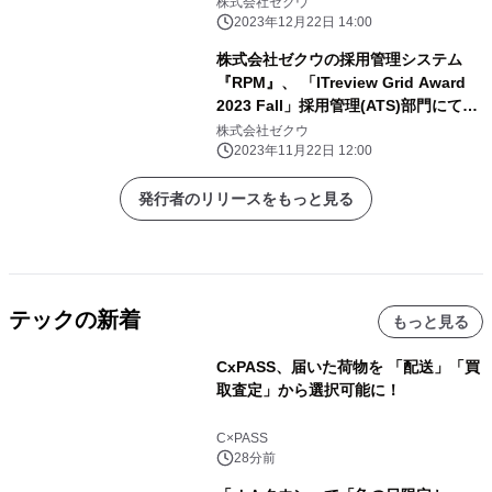
(ATS)部門で 「Good Service」「カ
株式会社ゼクウ
スタマイズ性No.1」に選出
2023年12月22日 14:00
株式会社ゼクウの採用管理システム
『RPM』、 「ITreview Grid Award
2023 Fall」採用管理(ATS)部門にて
11期連続で「Leader」、5期連続で
株式会社ゼクウ
「High Performer」を受賞
2023年11月22日 12:00
発行者のリリースをもっと見る
テックの新着
もっと見る
CxPASS、届いた荷物を 「配送」「買
取査定」から選択可能に！
C×PASS
28分前