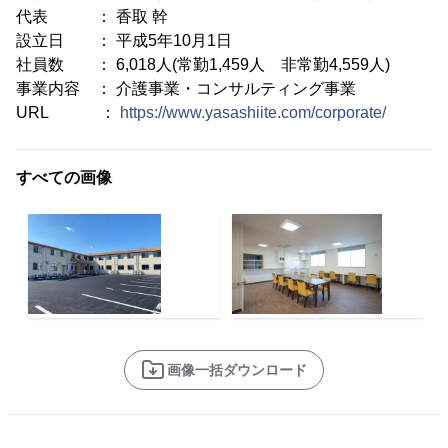
代表 ： 香取 幹
設立日 ： 平成5年10月1日
社員数 ： 6,018人(常勤1,459人 非常勤4,559人)
事業内容 ： 介護事業・コンサルティング事業
URL ：
https://www.yasashiite.com/corporate/
すべての画像
画像一括ダウンロード