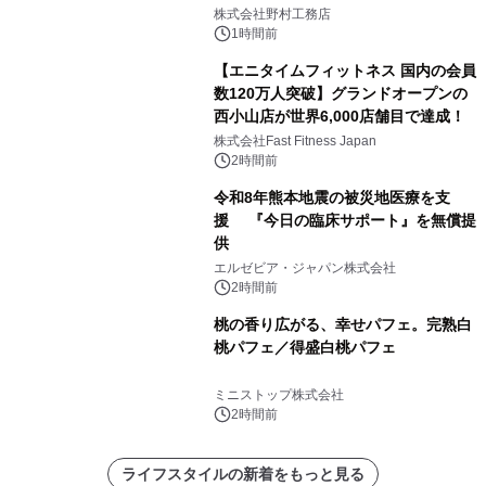
こだわる」
株式会社野村工務店
1時間前
【エニタイムフィットネス 国内の会員
数120万人突破】グランドオープンの
西小山店が世界6,000店舗目で達成！
株式会社Fast Fitness Japan
2時間前
令和8年熊本地震の被災地医療を支
援 『今日の臨床サポート』を無償提
供
エルゼビア・ジャパン株式会社
2時間前
桃の香り広がる、幸せパフェ。完熟白
桃パフェ／得盛白桃パフェ
ミニストップ株式会社
2時間前
ライフスタイルの新着をもっと見る