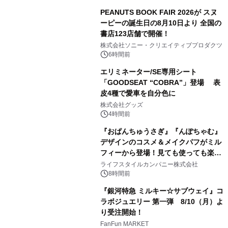
PEANUTS BOOK FAIR 2026が スヌ
ーピーの誕生日の8月10日より 全国の
書店123店舗で開催！
1
株式会社ソニー・クリエイティブプロダクツ
6時間前
エリミネーター/SE専用シート
「GOODSEAT “COBRA”」登場 表
皮4種で愛車を自分色に
2
株式会社グッズ
4時間前
『おぱんちゅうさぎ』『んぽちゃむ』
デザインのコスメ＆メイクパフがミル
フィーから登場！見ても使っても楽し
3
い、ポップでキュートなコレクショ
ライフスタイルカンパニー株式会社
ン。
8時間前
『銀河特急 ミルキー☆サブウェイ』コ
ラボジュエリー 第一弾 8/10（月）よ
り受注開始！
4
FanFun MARKET