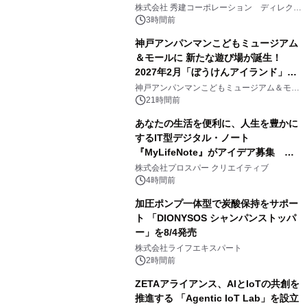
2
大興奮が今甦る
株式会社 秀建コーポレーション ディレクト
アートギャラリー
3時間前
神戸アンパンマンこどもミュージアム
＆モールに 新たな遊び場が誕生！
2027年2月「ぼうけんアイランド」が
3
オープン
神戸アンパンマンこどもミュージアム＆モー
ル
21時間前
あなたの生活を便利に、人生を豊かに
するIT型デジタル・ノート
『MyLifeNote』がアイデア募集 優
4
秀賞100名に1年間無償試用
株式会社プロスパー クリエイティブ
4時間前
加圧ポンプ一体型で炭酸保持をサポー
ト 「DIONYSOS シャンパンストッパ
ー」を8/4発売
5
株式会社ライフエキスパート
2時間前
ZETAアライアンス、AIとIoTの共創を
推進する 「Agentic IoT Lab」を設立