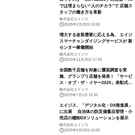
では埋まらない“人のチカラ”で 店舗ス
タッフの働き方を革新
株式会社エイジス
2026年1月28日 10:00
増大する改装需要に応える為、 エイジ
スマーチャンダイジングサービスが 新
センター稼働開始
株式会社エイジス
2025年11月20日 17:45
全国数千店舗を対象に覆面調査を実
施、グランプリ店舗を発表！ 「サービ
ス・オブ・ザ・イヤー2025」表彰式を
開催
株式会社エイジス
2025年7月1日 10:30
エイジス、「デジタル化・DX推進展」
に出展 自治体の防災備蓄品管理・小
売店の棚卸DXソリューションを展示
株式会社エイジス
2025年5月19日 10:00