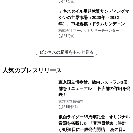
21分前
テキスタイル用超軟質サンディングマ
シンの世界市場（2026年～2032
年）、市場規模（ドラムサンディング
マシン、ジェットサンディングマシ
株式会社マーケットリサーチセンター
ン、ローラーサンディングマシン、そ
21分前
の他）・分析レポートを発表
ビジネスの新着をもっと見る
人気のプレスリリース
東京国立博物館、館内レストラン3店
舗をリニューアル 各店舗の詳細を発
表！
1
東京国立博物館
21時間前
仮面ライダー55周年記念！オリジナル
音源を搭載した 「音声目覚まし時計」
が8月6日に一般発売開始！ あの日の