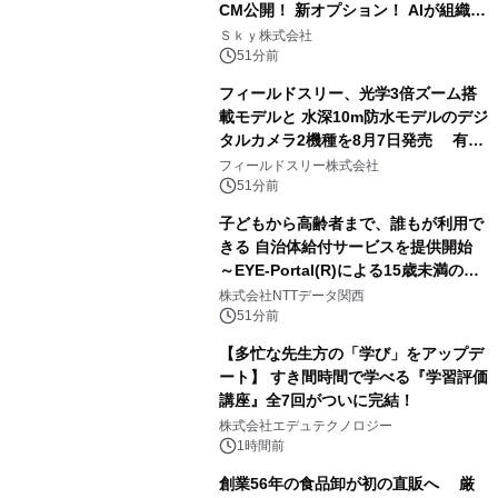
CM公開！ 新オプション！ AIが組織の
業務実態を分析し労務改善を支援。 藤
Ｓｋｙ株式会社
原竜也メイキング動画公開 「もしAIが
51分前
自分を分析したら、すぐ休めと言われ
フィールドスリー、光学3倍ズーム搭
る自信がある」「昨年の夏はカブトム
載モデルと 水深10m防水モデルのデジ
シを捕まえたり、虫と戦ったり…」
タルカメラ2機種を8月7日発売 有効
約1300万画素、用途別に選べるコンデ
フィールドスリー株式会社
ジ新登場
51分前
子どもから高齢者まで、誰もが利用で
きる 自治体給付サービスを提供開始
～EYE-Portal(R)による15歳未満の本
人認証と デジタルデバイド対策で実現
株式会社NTTデータ関西
～
51分前
【多忙な先生方の「学び」をアップデ
ート】 すき間時間で学べる『学習評価
講座』全7回がついに完結！
株式会社エデュテクノロジー
1時間前
創業56年の食品卸が初の直販へ 厳