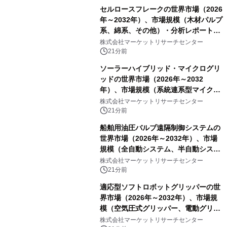
セルロースフレークの世界市場（2026
年～2032年）、市場規模（木材パルプ
系、綿系、その他）・分析レポートを
発表
株式会社マーケットリサーチセンター
21分前
ソーラーハイブリッド・マイクログリ
ッドの世界市場（2026年～2032
年）、市場規模（系統連系型マイクロ
グリッド、独立型マイクログリッ
株式会社マーケットリサーチセンター
ド）・分析レポートを発表
21分前
船舶用油圧バルブ遠隔制御システムの
世界市場（2026年～2032年）、市場
規模（全自動システム、半自動システ
ム）・分析レポートを発表
株式会社マーケットリサーチセンター
21分前
適応型ソフトロボットグリッパーの世
界市場（2026年～2032年）、市場規
模（空気圧式グリッパー、電動グリッ
パー）・分析レポートを発表
株式会社マーケットリサーチセンター