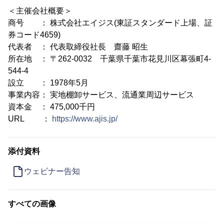
＜主催会社概要＞
商号 ： 株式会社エイジス(東証スタンダード上場、証
券コード4659)
代表者 ： 代表取締役社長 齋藤 昭生
所在地 ： 〒262-0032 千葉県千葉市花見川区幕張町4-
544-4
設立 ： 1978年5月
事業内容： 実地棚卸サービス、流通業周辺サービス
資本金 ： 475,000千円
URL ：
https://www.ajis.jp/
添付資料
ウェビナー告知
すべての画像