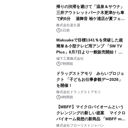
帰りの渋滞を避けて「温泉＆サウナ」
三井アウトレットパーク木更津から車
で約5分 湯舞音 袖ケ浦店が夏フェア
2
メニューを提供
株式会社楽久屋
1日前
Makuakeで目標1341％を突破した超
簡単＆小型テレビ用アンプ 「SW TV
Plus」8月7日より一般販売開始！ ケ
3
ーブル1本つなぐだけ、テレビの音が
城下工業株式会社
ぐっと豊かに
7時間前
ドラッグストアモリ みらいプロジェ
クト 「子どもお仕事参観デー2026」
を開催！
4
株式会社ドラッグストアモリ
4時間前
【MBFF】マイクロバイオームという
クレンジングの新しい提案 マイクロ
バイオーム発想の新商品 「MBFF mb
5
クレンジングPRO」を2026年8月6日
株式会社フローリストジャパン