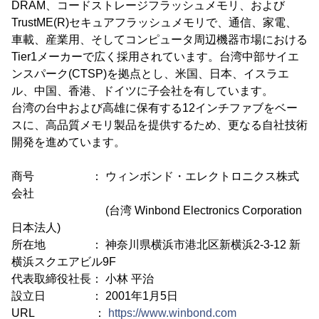
DRAM、コードストレージフラッシュメモリ、および
TrustME(R)セキュアフラッシュメモリで、通信、家電、
車載、産業用、そしてコンピュータ周辺機器市場における
Tier1メーカーで広く採用されています。台湾中部サイエ
ンスパーク(CTSP)を拠点とし、米国、日本、イスラエ
ル、中国、香港、ドイツに子会社を有しています。
台湾の台中および高雄に保有する12インチファブをベー
スに、高品質メモリ製品を提供するため、更なる自社技術
開発を進めています。
商号 ： ウィンボンド・エレクトロニクス株式
会社
(台湾 Winbond Electronics Corporation
日本法人)
所在地 ： 神奈川県横浜市港北区新横浜2-3-12 新
横浜スクエアビル9F
代表取締役社長： 小林 平治
設立日 ： 2001年1月5日
URL ：
https://www.winbond.com