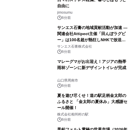
自由に
jimosumu
6分前
サンエス石膏の地域貢献活動が加速 ―
関連会社Attipect主催「田んぼラグビ
ー」は100名超が熱狂しNHKで放送さ
れました。
サンエス石膏株式会社
6分前
マレーグマがお出迎え！アジアの熱帯
雨林ゾーンに新デザイントイレが完成
山口県周南市
6分前
夏を遊び尽くせ！道の駅足柄金太郎の
ふるさと 「金太郎の夏休み」大感謝セ
ール開催！
株式会社相州村の駅
6分前
黒鉛フェルト電極の世界市場（2026年