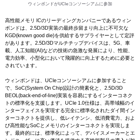
ウィンボンドがUCIeコンソーシアムに参加
高性能メモリ ICのリーディングカンパニーであるウィン
ボンドは、2.5D/3D実装の最終歩留まり向上に不可欠な
KGD(known good die)を供給するサプライヤーとして定評
があります。2.5D/3Dマルチチップデバイスは、5G、車
載、人工知能(AI)などの技術の急激な発展により、性能、
電力効率、小型化において飛躍的に向上するために必要と
されています。
ウィンボンドは、UCIeコンソーシアムに参加すること
で、SoC(System On Chip)設計の簡素化と、2.5D/3D
BEOL(back-end-of-line)実装を容易にするインターコネク
トの標準化を支援します。UCIe 1.0仕様は、高帯域幅のイ
ンターフェイスを実現する完全に標準化されたダイ間イン
ターコネクトを提供し、低レイテンシ、低消費電力、およ
び高性能なSoCとメモリのインターコネクトを実現しま
す。最終的には、標準化によって、デバイスメーカーとエ