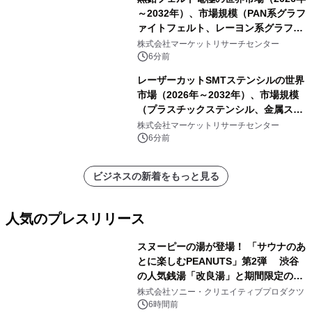
～2032年）、市場規模（PAN系グラフ
ァイトフェルト、レーヨン系グラファ
イトフェルト、ピッチ系グラファイト
株式会社マーケットリサーチセンター
フェルト）・分析レポートを発表
6分前
レーザーカットSMTステンシルの世界
市場（2026年～2032年）、市場規模
（プラスチックステンシル、金属ステ
ンシル）・分析レポートを発表
株式会社マーケットリサーチセンター
6分前
ビジネスの新着をもっと見る
人気のプレスリリース
スヌーピーの湯が登場！ 「サウナのあ
とに楽しむPEANUTS」第2弾 渋谷
の人気銭湯「改良湯」と期間限定のコ
1
ラボレーション サウナイキタイコラ
株式会社ソニー・クリエイティブプロダクツ
ボグッズも発売決定！
6時間前