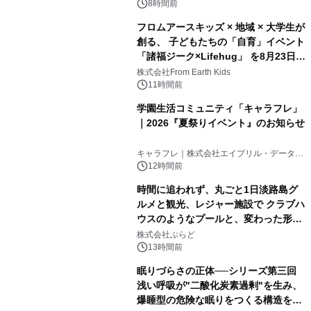
8時間前
フロムアースキッズ × 地域 × 大学生が
創る、 子どもたちの「自育」イベント
「諸福ジーク×Lifehug」 を8月23日
(日)開催
株式会社From Earth Kids
11時間前
学園生活コミュニティ「キャラフレ」
｜2026『夏祭りイベント』のお知らせ
キャラフレ｜株式会社エイプリル・データ・
デザインズ
12時間前
時間に追われず、丸ごと1日淡路島グ
ルメと観光、レジャー施設で クラブハ
ウスのようなプールと、変わった形の
サウナも 「THE BOXY AWAJI」のお
株式会社ぷらど
得な素泊まり連泊プランで
13時間前
眠りづらさの正体──シリーズ第三回
浅い呼吸が"二酸化炭素過剰"を生み、
爆睡型の危険な眠りをつくる構造を解