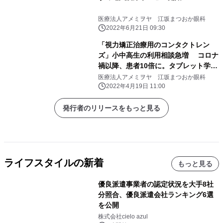
医療法人アメミヲヤ 江坂まつおか眼科
2022年6月21日 09:30
「視力矯正治療用のコンタクトレン
ズ」小中高生の利用相談急増 コロナ
禍以降、患者10倍に。タブレット学習
など増加が背景に
医療法人アメミヲヤ 江坂まつおか眼科
2022年4月19日 11:00
発行者のリリースをもっと見る
ライフスタイルの新着
もっと見る
優良派遣事業者の認定状況を大手8社
分照合、優良派遣会社ランキング6選
を公開
株式会社cielo azul