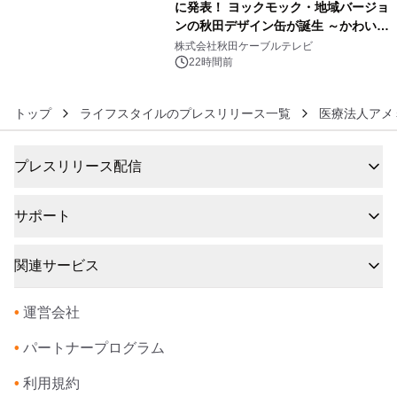
に発表！ ヨックモック・地域バージョ
ンの秋田デザイン缶が誕生 ～かわいい
6
秋田犬の子犬と秋田の四季と名所を巡
株式会社秋田ケーブルテレビ
るパッケージ～ 9月1日(火)秋田県内で
22時間前
販売開始
トップ
ライフスタイルのプレスリリース一覧
医療法人アメ
プレスリリース配信
サポート
関連サービス
•
運営会社
•
パートナープログラム
•
利用規約