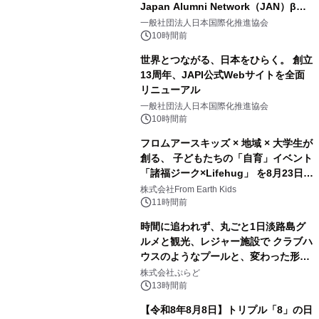
Japan Alumni Network（JAN）β版
2
をリリース
一般社団法人日本国際化推進協会
10時間前
世界とつながる、日本をひらく。 創立
13周年、JAPI公式Webサイトを全面
リニューアル
3
一般社団法人日本国際化推進協会
10時間前
フロムアースキッズ × 地域 × 大学生が
創る、 子どもたちの「自育」イベント
「諸福ジーク×Lifehug」 を8月23日
4
(日)開催
株式会社From Earth Kids
11時間前
時間に追われず、丸ごと1日淡路島グ
ルメと観光、レジャー施設で クラブハ
ウスのようなプールと、変わった形の
5
サウナも 「THE BOXY AWAJI」のお
株式会社ぷらど
得な素泊まり連泊プランで
13時間前
【令和8年8月8日】トリプル「8」の日