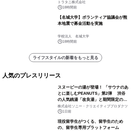
説
トラタニ株式会社
18時間前
【名城大学】ボランティア協議会が熊
本地震で募金活動を実施
学校法人 名城大学
18時間前
ライフスタイルの新着をもっと見る
人気のプレスリリース
スヌーピーの湯が登場！ 「サウナのあ
とに楽しむPEANUTS」第2弾 渋谷
の人気銭湯「改良湯」と期間限定のコ
1
ラボレーション サウナイキタイコラ
株式会社ソニー・クリエイティブプロダクツ
ボグッズも発売決定！
1日前
現役留学生がつくる、留学生のため
の、留学生専用プラットフォーム