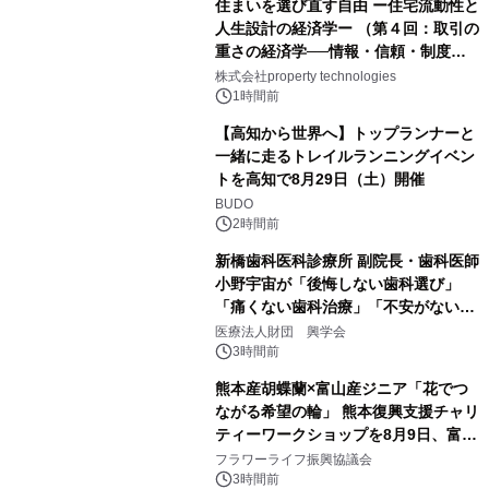
住まいを選び直す自由 ー住宅流動性と
人生設計の経済学ー （第４回：取引の
重さの経済学──情報・信頼・制度を
PropTechはどう組み替えるか）｜
株式会社property technologies
PropTech-Lab
1時間前
【高知から世界へ】トップランナーと
一緒に走るトレイルランニングイベン
トを高知で8月29日（土）開催
BUDO
2時間前
新橋歯科医科診療所 副院長・歯科医師
小野宇宙が「後悔しない歯科選び」
「痛くない歯科治療」「不安がない治
療計画」をテーマに専門監修
医療法人財団 興学会
3時間前
熊本産胡蝶蘭×富山産ジニア「花でつ
ながる希望の輪」 熊本復興支援チャリ
ティーワークショップを8月9日、富
山・射水で開催
フラワーライフ振興協議会
3時間前