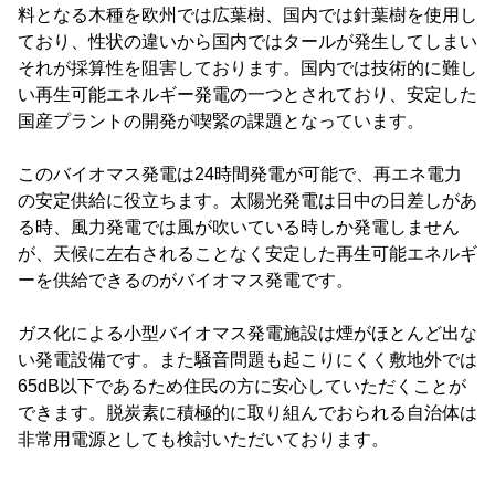
料となる木種を欧州では広葉樹、国内では針葉樹を使用し
ており、性状の違いから国内ではタールが発生してしまい
それが採算性を阻害しております。国内では技術的に難し
い再生可能エネルギー発電の一つとされており、安定した
国産プラントの開発が喫緊の課題となっています。
このバイオマス発電は24時間発電が可能で、再エネ電力
の安定供給に役立ちます。太陽光発電は日中の日差しがあ
る時、風力発電では風が吹いている時しか発電しません
が、天候に左右されることなく安定した再生可能エネルギ
ーを供給できるのがバイオマス発電です。
ガス化による小型バイオマス発電施設は煙がほとんど出な
い発電設備です。また騒音問題も起こりにくく敷地外では
65dB以下であるため住民の方に安心していただくことが
できます。脱炭素に積極的に取り組んでおられる自治体は
非常用電源としても検討いただいております。