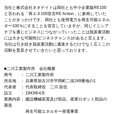
当社と株式会社ネオナイトは両社とも中小企業版RE100
と言われる「再エネ100宣言RE Action」に参画していた
ことがきっかけです。両社とも使用電力を再生可能エネル
ギー100％にすることを宣言していますが、同じイニシア
チブを通じビジネスにつながっていったことは脱炭素活動
には大きな可能性(ビジネスチャンス)があると言えます。
当社は引き続き脱炭素活動に邁進するだけでなく広くこの
活動を普及させていきたいと思っております。
■二川工業製作所 会社概要
商号 ： 二川工業製作所
所在地 ： 兵庫県加古川市平岡町二俣249番地の1
代表者 ： 代表取締役 二川 昌也
設立 ： 1943年4月
業務内容： 建設機械装置及び部品、産業ロボット部品の
製造
再生可能エネルギー発電事業