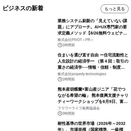
ビジネスの新着
もっと見る
業務システム刷新の「見えていない課
題」にアプローチ。AI×UX専門家の要
求定義メソッド【8/26無料ウェビナ
ー】株式会社PIVOT
株式会社PIVOT＜PR＞
1時間前
住まいを選び直す自由 ー住宅流動性と
人生設計の経済学ー （第４回：取引の
重さの経済学──情報・信頼・制度を
PropTechはどう組み替えるか）｜
株式会社property technologies
PropTech-Lab
1時間前
熊本産胡蝶蘭×富山産ジニア「花でつ
ながる希望の輪」 熊本復興支援チャリ
ティーワークショップを8月9日、富
山・射水で開催
フラワーライフ振興協議会
3時間前
耐性基準の世界市場（2026年～2032
年）、市場規模（国家標準、一級標