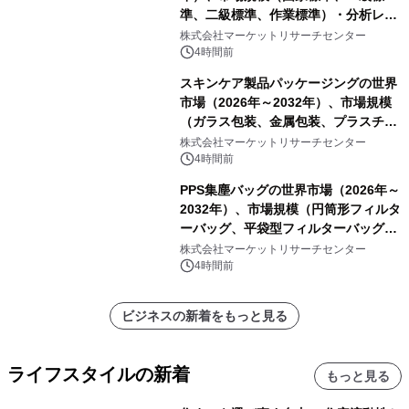
準、二級標準、作業標準）・分析レポ
ートを発表
株式会社マーケットリサーチセンター
4時間前
スキンケア製品パッケージングの世界
市場（2026年～2032年）、市場規模
（ガラス包装、金属包装、プラスチッ
ク包装、その他）・分析レポートを発
株式会社マーケットリサーチセンター
表
4時間前
PPS集塵バッグの世界市場（2026年～
2032年）、市場規模（円筒形フィルタ
ーバッグ、平袋型フィルターバッグ、
プリーツフィルターバッグ、その
株式会社マーケットリサーチセンター
他）・分析レポートを発表
4時間前
ビジネスの新着をもっと見る
ライフスタイルの新着
もっと見る