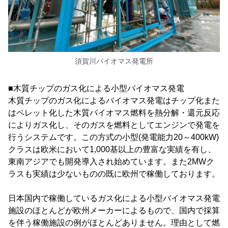
須賀川バイオマス発電所
■木質チップのガス化による小型バイオマス発電
木質チップのガス化によるバイオマス発電はチップ化また
はペレット化した木質バイオマス燃料を熱分解・還元反応
によりガス化し、そのガスを燃料としてエンジンで発電を
行うシステムです。この方式の小型(発電能力20～400kW)
クラスは欧米において1,000基以上の豊富な実績を有し、
東南アジアでも開発導入され始めています。また2MWク
ラスも実績は少ないものの既に欧州で稼働しております。
日本国内で稼働しているガス化による小型バイオマス発電
施設のほとんどが欧州メーカーによるもので、国内で採算
を伴う稼働施設の例がほとんどありません。理由として燃