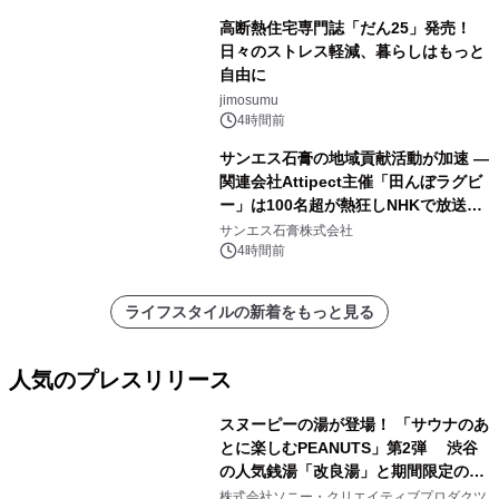
高断熱住宅専門誌「だん25」発売！
日々のストレス軽減、暮らしはもっと
自由に
jimosumu
4時間前
サンエス石膏の地域貢献活動が加速 ―
関連会社Attipect主催「田んぼラグビ
ー」は100名超が熱狂しNHKで放送さ
れました。
サンエス石膏株式会社
4時間前
ライフスタイルの新着をもっと見る
人気のプレスリリース
スヌーピーの湯が登場！ 「サウナのあ
とに楽しむPEANUTS」第2弾 渋谷
の人気銭湯「改良湯」と期間限定のコ
1
ラボレーション サウナイキタイコラ
株式会社ソニー・クリエイティブプロダクツ