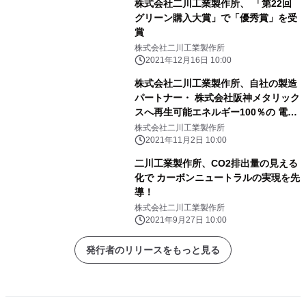
株式会社二川工業製作所、 「第22回
グリーン購入大賞」で「優秀賞」を受
賞
株式会社二川工業製作所
2021年12月16日 10:00
株式会社二川工業製作所、自社の製造
パートナー・ 株式会社阪神メタリック
スへ再生可能エネルギー100％の 電力
提供を開始
株式会社二川工業製作所
2021年11月2日 10:00
二川工業製作所、CO2排出量の見える
化で カーボンニュートラルの実現を先
導！
株式会社二川工業製作所
2021年9月27日 10:00
発行者のリリースをもっと見る