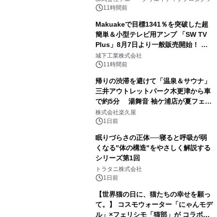
ボグッズも発売決定！
11時間前
Makuakeで目標1341％を突破した超
簡単＆小型テレビ用アンプ 「SW TV
Plus」8月7日より一般販売開始！ ケ
2
ーブル1本つなぐだけ、テレビの音が
城下工業株式会社
ぐっと豊かに
11時間前
帰りの渋滞を避けて「温泉＆サウナ」
三井アウトレットパーク木更津から車
で約5分 湯舞音 袖ケ浦店が夏フェア
3
メニューを提供
株式会社楽久屋
1日前
眠りづらさの正体──寝ると呼吸が弱
くなる"体の構造"をやさしく解説する
シリーズ第1回
4
トラタニ株式会社
1日前
【世界猫の日に、猫たちの幸せを願っ
て。】 コスモウォーター「にゃんモデ
ル」×フェリシモ「猫部」が コラボキ