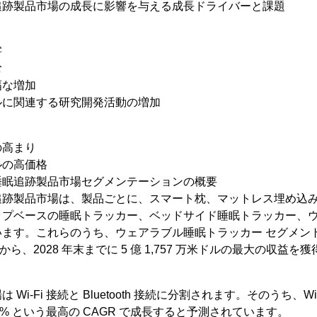
追跡製品市場の成長に影響を与える成長ドライバーと課題
害
む
幅な増加
ルに関連する研究開発活動の増加
の高まり
ルの高価格
睡眠追跡製品市場セグメンテーションの概要
追跡製品市場は、製品ごとに、スマート枕、マットレス埋め込
ップベースの睡眠トラッカー、ベッドサイド睡眠トラッカー、
ます。これらのうち、ウェアラブル睡眠トラッカー セグメントは、2
益から、2028 年末までに 5 億 1,757 万米ドルの最大の収益
Wi-Fi 接続と Bluetooth 接続に分割されます。そのうち、W
16% という最高の CAGR で成長すると予測されています。