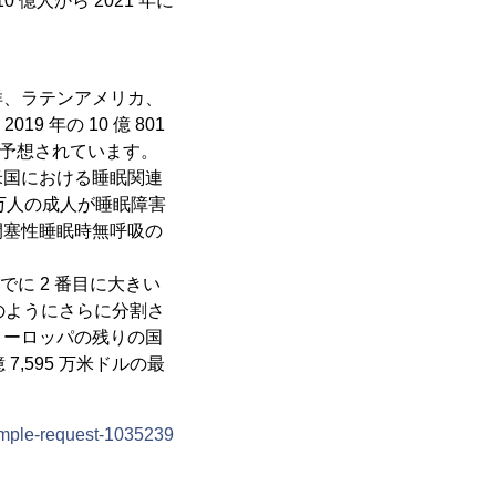
 億人から 2021 年に
洋、ラテンアメリカ、
 年の 10 億 801
ると予想されています。
米国における睡眠関連
0 万人の成人が睡眠障害
閉塞性睡眠時無呼吸の
までに 2 番目に大きい
次のようにさらに分割さ
ヨーロッパの残りの国
 7,595 万米ドルの最
ample-request-1035239