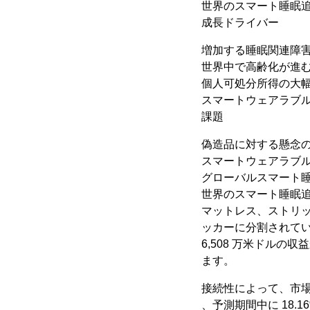
世界のスマート睡眠
成長ドライバー
増加する睡眠関連障
世界中で高齢化が進
個人可処分所得の大
スマートウェアラブ
課題
偽造品に対する懸念
スマートウェアラブ
グローバルスマート
世界のスマート睡眠
マットレス、ストリ
ッカーに分割されてい
6,508 万米ドルの収
ます。
接続性によって、市場は 
、予測期間中に 18.