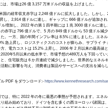
には、市場は26 億 3,157 万米ドルの収益を上げました。
期、米国の経常収支赤字は 2,248 億ドルに拡大しました。しかし、20
% 上昇し、2,914 億ドルに達し、ギャップに 666 億ドルが追
ドル増加し、2022 年の第 1 四半期には 1 兆 3000 億ドルに
赤字は 796 億ドルで、5 月の 849 億ドルから 53 億ドル
た。一方、国の年間インフレ率は 8.5% に達しました。エネ
月に 32.9% 急上昇し、ロジスティクスのコストが膨らみ、サプライ
、電力コストは 15.2% 上昇し、2006 年 2 月以来の最高値と
2020年5月以来の低水準で、市場予想の489万人を下回って
すると、住宅販売は 6 か月連続で減少しました。世界的なエネル
済活動に影響を与え、消費者は製品やサービスへの支出を減ら
 PDF をダウンロード:-
https://www.kennethresearch.com/s
では​​、特に 2022 年の冬に最悪の事態が予想されます。エネ
取り組み始めており、ドイツを含む多くの西ヨーロッパ諸国は