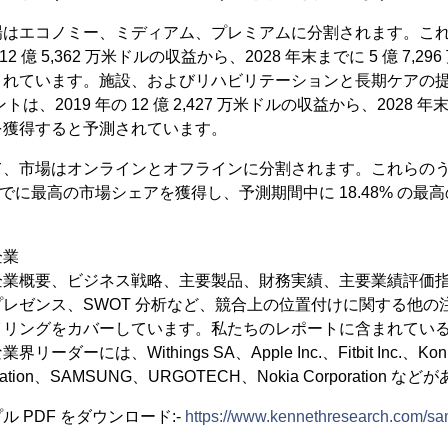
場はエコノミー、ミディアム、プレミアムに分割されます。こ
12 億 5,362 万米ドルの収益から、2028 年末までに 5 億 7,
されています。施設、およびリハビリテーションと長期ケアの
、2019 年の 12 億 2,427 万米ドルの収益から、2028 年末まで
を獲得すると予測されています。
て、市場はオンラインとオフラインに分割されます。これらのう
末までに最高の市場シェアを獲得し、予測期間中に 18.48% の最高
企業
企業概要、ビジネス戦略、主要製品、財務実績、主要業績評価
レゼンス、SWOT 分析など、競合上の位置付けに関する他の
イリングをカバーしています。私たちのレポートに含まれてい
には、Withings SA、Apple Inc.、Fitbit Inc.、Koninklij
rporation、SAMSUNG、URGOTECH、Nokia Corporation 
 PDF をダウンロード:-
https://www.kennethresearch.com/s