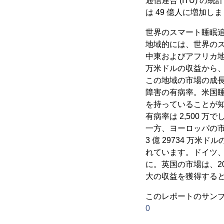
通信連合 (ITU) の
は 49 億人に増加し
世界のスマート睡眠
地域的には、世界の
中東およびアフリカ地域
万米ドルの収益から、2
この地域の市場の成
障害の有病率。米国睡眠協
を持っていることが
有病率は 2,500 万で
一方、ヨーロッパの市場は
3 億 29734 
れています。ドイツ
に。英国の市場は、2019
大の収益を獲得する
このレポートのサンプル
0