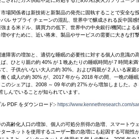
起こされたガス供給不足に対処するための石炭火力ソリューシ
、市場関係者は新技術と新製品の発売に固執することで安全な
バル サプライ チェーンの混乱、世界中で醸成される反中国感
週強まる米ドル、購買力の低下、世界中の中央銀行/機関による
を増やすために、近い将来、製品やサービスの需要に大きな打
関連障害の増加と、適切な睡眠の必要性に対する個人の意識の
、ひとり親の約 40% が 1 晩あたりの睡眠時間が 7 時間
、子供がいない大人の約 30%、および両親が 2 人いる家庭の
く成人の約 30% が、2017 年から 2018 年の間、一晩の睡眠
のシェアは、2008 ～ 09 年の約 27% から増加しました。さ
症に苦しんでいることが知られています。
 PDF をダウンロード:-
https://www.kennethresearch.com/s
中の高齢化人口の増加、個人の可処分所得の急増、スマートウ
ンターネットを使用するユーザー数の急増にも起因する可能性