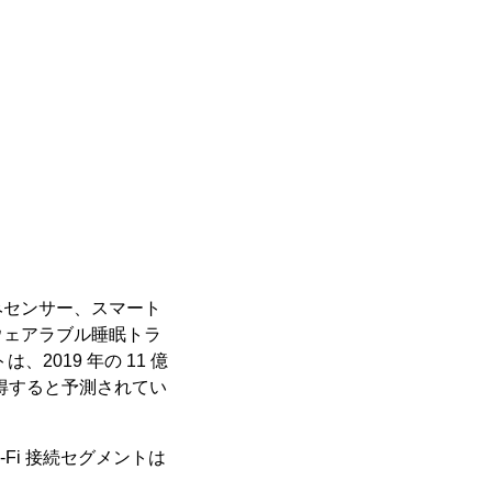
みセンサー、スマート
ウェアラブル睡眠トラ
019 年の 11 億
を獲得すると予測されてい
i-Fi 接続セグメントは