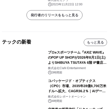
株式会社ゼクウ
「High Performer」を受賞
2023年11月22日 12:00
発行者のリリースをもっと見る
テックの新着
もっと見る
プロeスポーツチーム『AXIZ WAVE』
のPOP UP SHOPが2026年8月1日(土)
よりSHIBUYA TSUTAYA 6階 IP書店で
開催決定！！
株式会社ClaN Entertainment
3時間前
コパッケージド・オプティクス
（CPO）市場、2035年28億8,700万米
ドルへ拡大、CAGR36.2％｜AIデータ
センター・高速光通信需要が成長を加
株式会社レポートオーシャン
速
4時間前