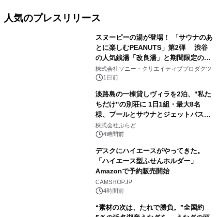
人気のプレスリリース
スヌーピーの湯が登場！ 「サウナのあ
とに楽しむPEANUTS」第2弾 渋谷
の人気銭湯「改良湯」と期間限定のコ
1
ラボレーション サウナイキタイコラ
株式会社ソニー・クリエイティブプロダクツ
ボグッズも発売決定！
1日前
淡路島の一棟貸しヴィラを2泊、"私た
ちだけ"の別荘に 1日1組・最大8名
様、プールとサウナとジェットバス付
2
きで Villa Mon Temps AWAJIの連泊
株式会社ぷらど
素泊りプラン
4時間前
デスクにハイエースがやってきた。
「ハイエース型ふせんホルダー」
Amazonで予約販売開始
3
CAMSHOP.JP
4時間前
“素材の次は、たれで勝負。”全国約