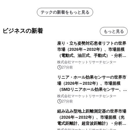
ラムや、「TR-808」を愛する伝説的
アーティストを フィーチャーしたアニ
テックの新着をもっと見る
メーションを公開～
ビジネスの新着
もっと見る
座り・立ち姿勢対応患者リフトの世界
市場（2026年～2032年）、市場規模
（電動式、油圧式、手動式）・分析レ
ポートを発表
株式会社マーケットリサーチセンター
27分前
リニア・ホール効果センサーの世界市
場（2026年～2032年）、市場規模
（SMDリニアホール効果センサー、
THTリニアホール効果センサー）・分
株式会社マーケットリサーチセンター
析レポートを発表
27分前
組み込み型地上距離測定器の世界市場
（2026年～2032年）、市場規模（光
電式距離計、超音波距離計）・分析レ
ポートを発表