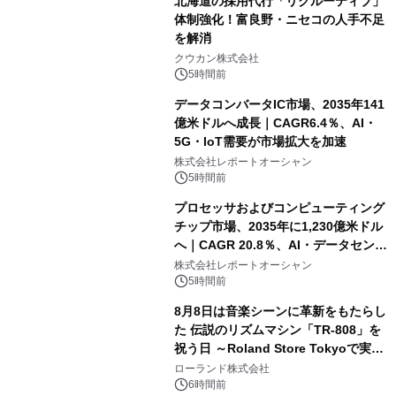
北海道の採用代行「リクルーティブ」
体制強化！富良野・ニセコの人手不足
を解消
クウカン株式会社
5時間前
データコンバータIC市場、2035年141
億米ドルへ成長｜CAGR6.4％、AI・
5G・IoT需要が市場拡大を加速
株式会社レポートオーシャン
5時間前
プロセッサおよびコンピューティング
チップ市場、2035年に1,230億米ドル
へ｜CAGR 20.8％、AI・データセンタ
ー需要が成長を牽引
株式会社レポートオーシャン
5時間前
8月8日は音楽シーンに革新をもたらし
た 伝説のリズムマシン「TR-808」を
祝う日 ～Roland Store Tokyoで実機
を展示しての 記念キャンペーンを開
ローランド株式会社
催 英国ラジオ「NTS」の 特別プログ
6時間前