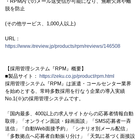
・RPM内でのメール送受信が可能になり、無断欠席や離
脱を防止
(その他サービス、1,000人以上)
URL：
https://www.itreview.jp/products/rpm/reviews/146508
【採用管理システム『RPM』概要】
■製品サイト：
https://zeku.co.jp/product/rpm.html
採用管理システム『RPM』は派遣・コールセンター業界
を始めとする、常時多数採用を行なう企業の導入実績
No.1(※)の採用管理システムです。
「国内最多、400以上の求人サイトからの応募者情報自動
取得」「オンライン面談・録画面談」「SMS応募者一斉
送信」「自動Web面接予約」「シナリオ別メール配信」
「多数拠点へ応募者自動振り分け」「天気に基づく面接設