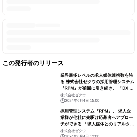
この発行者のリリース
業界最多レベルの求人媒体連携数を誇
る 株式会社ゼクウの採用管理システム
『RPM』が前回に引き続き、 「DX -
デジタルトランスフォーメーション-
株式会社ゼクウ
総合EXPO 2024 SUMMER」に出展
2024年6月4日 15:00
採用管理システム『RPM』、 求人企
業様が他社に先駆け応募者へアプロー
チができる 「求人媒体とのリアルタイ
ム応募データ連携」を提供開始
株式会社ゼクウ
2024年6月4日 12:00