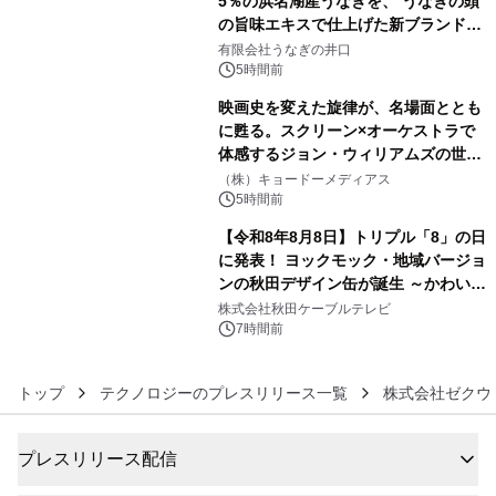
5％の浜名湖産うなぎを、 うなぎの頭
の旨味エキスで仕上げた新ブランド
4
「井口の誉」誕生
有限会社うなぎの井口
5時間前
映画史を変えた旋律が、名場面ととも
に甦る。スクリーン×オーケストラで
体感するジョン・ウィリアムズの世
5
界。ジョン・ウィリアムズ：シネマ・
（株）キョードーメディアス
スペクタキュラー・コンサート 開催決
5時間前
定！
【令和8年8月8日】トリプル「8」の日
に発表！ ヨックモック・地域バージョ
ンの秋田デザイン缶が誕生 ～かわいい
6
秋田犬の子犬と秋田の四季と名所を巡
株式会社秋田ケーブルテレビ
るパッケージ～ 9月1日(火)秋田県内で
7時間前
販売開始
トップ
テクノロジーのプレスリリース一覧
株式会社ゼクウ
プレスリリース配信