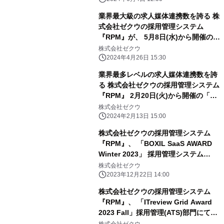
業界最大級の求人媒体連携数を誇る 株
式会社ゼクウの採用管理システム
『RPM』が、 5月8日(水)から開催の第
14回 HR EXPO［春］に出展！
株式会社ゼクウ
2024年4月26日 15:30
業界最多レベルの求人媒体連携数を誇
る 株式会社ゼクウの採用管理システム
『RPM』 2月20日(火)から開催の「DX
総合EXPO」に初出展！
株式会社ゼクウ
2024年2月13日 15:00
株式会社ゼクウの採用管理システム
『RPM』、 「BOXIL SaaS AWARD
Winter 2023」 採用管理システム
(ATS)部門で 「Good Service」「カ
株式会社ゼクウ
スタマイズ性No.1」に選出
2023年12月22日 14:00
株式会社ゼクウの採用管理システム
『RPM』、 「ITreview Grid Award
2023 Fall」採用管理(ATS)部門にて
11期連続で「Leader」、5期連続で