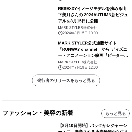
RESEXXYイメージモデルを務める山
下美月さんの 2024AUTUMN新ビジュ
アルを8月15日に公開
MARK STYLER株式会社
2024年8月15日 10:00
MARK STYLER公式通販サイト
「RUNWAY channel」から ディズニ
ー・アニメーション映画『ピーター・
パン』 『塔の上のラプンツェル』『ア
MARK STYLER株式会社
ナと雪の女王』の 3作品をテーマにし
2024年7月19日 12:00
たディズニーコレクション初登場
発行者のリリースをもっと見る
ファッション・美容の新着
もっと見る
【8月10日開始】バッグがレジャーシ
ートに。廃棄される小麦粉袋から生ま