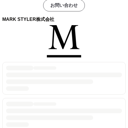
お問い合わせ
MARK STYLER株式会社