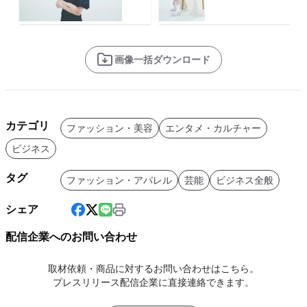
画像一括ダウンロード
カテゴリ
ファッション・美容
エンタメ・カルチャー
ビジネス
タグ
ファッション・アパレル
芸能
ビジネス全般
シェア
配信企業へのお問い合わせ
取材依頼・商品に対するお問い合わせはこちら。
プレスリリース配信企業に直接連絡できます。