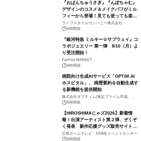
『おぱんちゅうさぎ』『んぽちゃむ』
デザインのコスメ＆メイクパフがミル
フィーから登場！見ても使っても楽し
3
い、ポップでキュートなコレクショ
ライフスタイルカンパニー株式会社
ン。
6時間前
『銀河特急 ミルキー☆サブウェイ』コ
ラボジュエリー 第一弾 8/10（月）よ
り受注開始！
4
FanFun MARKET
4時間前
病院向け生成AIサービス「OPTiM AI
ホスピタル」、 病歴要約を自動生成す
る新機能を提供開始
5
株式会社オプティム(東証プライム市場、コ
ード：3694)
5時間前
【HIROSHIMAじゃズ2026】新着情
報！出演アーティスト第２弾、ぞくぞ
く発表 新作応援グッズ販売サイトも
6
同時オープンします！
広島ホームテレビ HOMEイベントセンター
5時間前