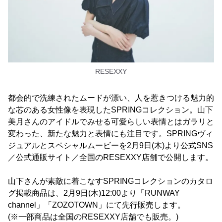
RESEXXY
都会的で洗練されたムードが漂い、人を惹きつける魅力的
な芯のある女性像を表現したSPRINGコレクション。山下
美月さんのアイドルでみせる可愛らしい表情とはガラリと
変わった、新たな魅力と表情にも注目です。SPRINGヴィ
ジュアルとスペシャルムービーを2月9日(木)より公式SNS
／公式通販サイト／全国のRESEXXY店舗で公開します。
山下さんが素敵に着こなすSPRINGコレクションのカタロ
グ掲載商品は、2月9日(木)12:00より「RUNWAY
channel」「ZOZOTOWN」にて先行販売します。
(※一部商品は全国のRESEXXY店舗でも販売。)