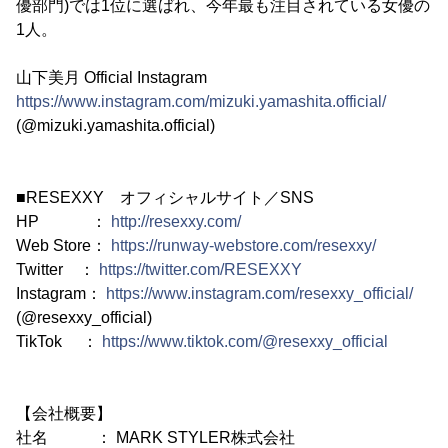
優部門)では1位に選ばれ、今年最も注目されている女優の
1人。
山下美月 Official Instagram
https://www.instagram.com/mizuki.yamashita.official/
(@mizuki.yamashita.official)
■RESEXXY オフィシャルサイト／SNS
HP ：
http://resexxy.com/
Web Store：
https://runway-webstore.com/resexxy/
Twitter ：
https://twitter.com/RESEXXY
Instagram：
https://www.instagram.com/resexxy_official/
(@resexxy_official)
TikTok ：
https://www.tiktok.com/@resexxy_official
【会社概要】
社名 ： MARK STYLER株式会社