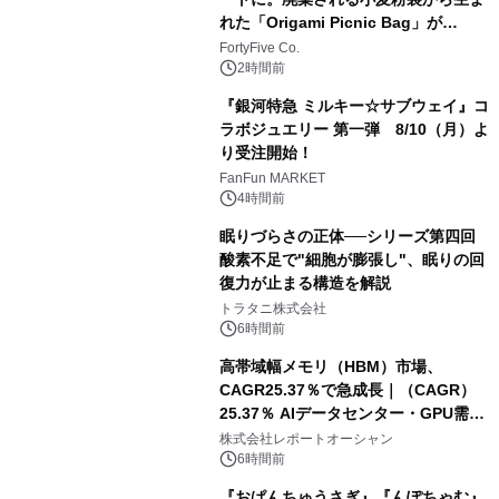
れた「Origami Picnic Bag」が
Makuakeに登場
FortyFive Co.
2時間前
『銀河特急 ミルキー☆サブウェイ』コ
ラボジュエリー 第一弾 8/10（月）よ
り受注開始！
FanFun MARKET
4時間前
眠りづらさの正体──シリーズ第四回
酸素不足で"細胞が膨張し"、眠りの回
復力が止まる構造を解説
トラタニ株式会社
6時間前
高帯域幅メモリ（HBM）市場、
CAGR25.37％で急成長｜（CAGR）
25.37％ AIデータセンター・GPU需要
拡大が2035年の市場成長を牽引
株式会社レポートオーシャン
6時間前
『おぱんちゅうさぎ』『んぽちゃむ』