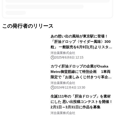
この発行者のリリース
あの想い出の風味が東京駅に登場！
「肝油ドロップ〈サイダー風味〉300
粒」 一般販売を6月9日(月)よりスター
ト
河合薬業株式会社
2025年6月6日 12:15
カワイ肝油ドロップの企業がOsaka
Metro御堂筋線にて特別企画 1車両
限定で「お楽しみくじ付きつり革企画
(キャンペーン)」を 1年実施！
河合薬業株式会社
2024年12月4日 13:30
生誕111年の「肝油ドロップ」を素材
にした 思い出投稿コンテストを開催！
2月1日～3月31日に作品を募集
河合薬業株式会社