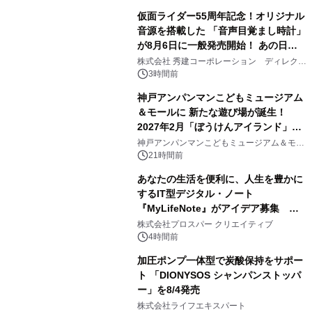
仮面ライダー55周年記念！オリジナル
音源を搭載した 「音声目覚まし時計」
が8月6日に一般発売開始！ あの日の
2
大興奮が今甦る
株式会社 秀建コーポレーション ディレクト
アートギャラリー
3時間前
神戸アンパンマンこどもミュージアム
＆モールに 新たな遊び場が誕生！
2027年2月「ぼうけんアイランド」が
3
オープン
神戸アンパンマンこどもミュージアム＆モー
ル
21時間前
あなたの生活を便利に、人生を豊かに
するIT型デジタル・ノート
『MyLifeNote』がアイデア募集 優
4
秀賞100名に1年間無償試用
株式会社プロスパー クリエイティブ
4時間前
加圧ポンプ一体型で炭酸保持をサポー
ト 「DIONYSOS シャンパンストッパ
ー」を8/4発売
5
株式会社ライフエキスパート