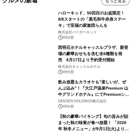
グルメの新着
もっと見る
ハローキッド、50回目のお盆限定！
8/8スタートの「黒毛和牛赤身ステー
キ」で至福の家族団らんを
株式会社バーガーキッド
49分前
西明石ホテルキャッスルプラザ、新登
場の豪華おせちを含む全6種類を発
売 8月17日より予約受付開始
株式会社キャッスルホテル
49分前
飲み放題もカラオケも”楽しいが、ぜ
んぶ込み”！『大江戸温泉Premium 山
中グランドホテル』にてPremiumシリ
ーズ初のオールインクルーシブ導入
GENSEN HOLDINGS株式会社
49分前
【秋の豪華バイキング】旬の旨みが詰
まった秋の味覚が食べ放題！ 「2026
年 秋冬メニュー」が9月1日(火)より提