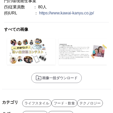
門の環境衛生事業
(5)従業員数 ： 80人
(6)URL ：
https://www.kawai-kanyu.co.jp/
すべての画像
画像一括ダウンロード
カテゴリ
ライフスタイル
フード・飲食
テクノロジー