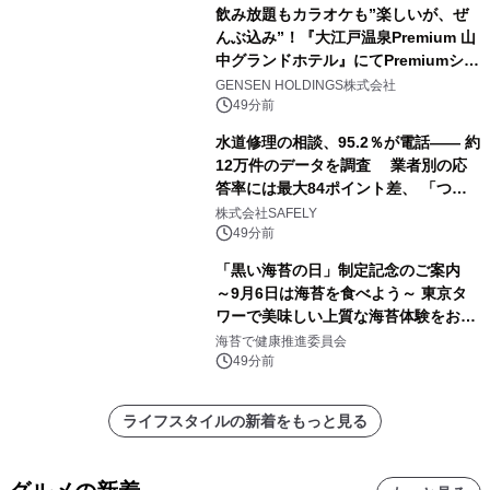
飲み放題もカラオケも”楽しいが、ぜ
んぶ込み”！『大江戸温泉Premium 山
中グランドホテル』にてPremiumシリ
ーズ初のオールインクルーシブ導入
GENSEN HOLDINGS株式会社
49分前
水道修理の相談、95.2％が電話―― 約
12万件のデータを調査 業者別の応
答率には最大84ポイント差、 「つな
がりやすさ」も選定基準に
株式会社SAFELY
49分前
「黒い海苔の日」制定記念のご案内
～9月6日は海苔を食べよう～ 東京タ
ワーで美味しい上質な海苔体験をお届
けします！
海苔で健康推進委員会
49分前
ライフスタイルの新着をもっと見る