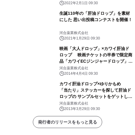
2022年2月1日 09:30
生誕110年の「肝油ドロップ」を素材
にした 思い出投稿コンテストを開催！
河合薬業株式会社
2021年1月29日 09:30
映画「大人ドロップ」×カワイ肝油ド
ロップ 映画チケットの半券で限定商
品「カワイECジンジャードロップ」を
プレゼント
河合薬業株式会社
2014年4月4日 09:30
カワイ肝油ドロップ×ゆりかもめ
「当たり」ステッカーを探して肝油ド
ロップの サンプルセットをゲットしよ
う！！
河合薬業株式会社
2013年3月29日 09:30
発行者のリリースをもっと見る