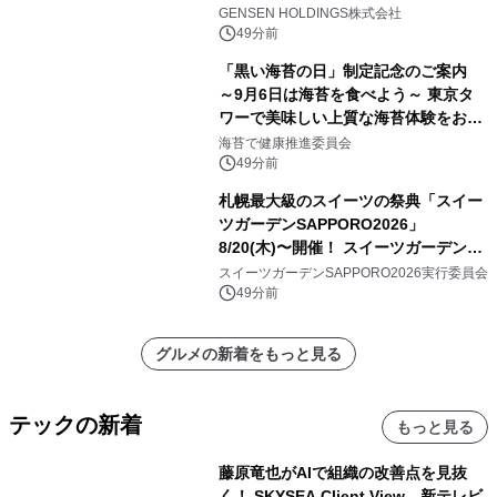
供スタート
GENSEN HOLDINGS株式会社
49分前
「黒い海苔の日」制定記念のご案内
～9月6日は海苔を食べよう～ 東京タ
ワーで美味しい上質な海苔体験をお届
けします！
海苔で健康推進委員会
49分前
札幌最大級のスイーツの祭典「スイー
ツガーデンSAPPORO2026」
8/20(木)〜開催！ スイーツガーデン史
上最多50種のコラボケーキが集結／前
スイーツガーデンSAPPORO2026実行委員会
日8/19(水)メディア試食会も初開催
49分前
グルメの新着をもっと見る
テックの新着
もっと見る
藤原竜也がAIで組織の改善点を見抜
く！ SKYSEA Client View 新テレビ