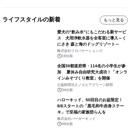
ライフスタイルの新着
もっと見る
愛犬の"飲み水"にもこだわる新サービ
ス 犬用浄軟水器を全客室に導入～く
にさき 森と海のドッグリゾート～
株式会社リロバケーションズ
19分前
全国39都道府県・114名の小学生が参
加 夏休み自由研究大成功！「オンラ
インみそづくり教室」を開催
公益財団法人ノエビアグリーン財団
34分前
ハローキッド、50回目のお盆限定！
8/8スタートの「黒毛和牛赤身ステー
キ」で至福の家族団らんを
株式会社バーガーキッド
49分前