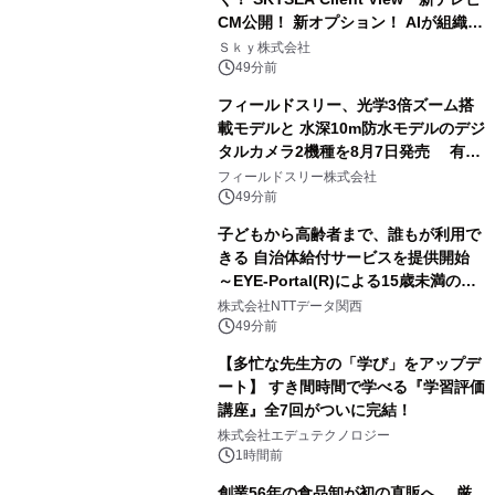
CM公開！ 新オプション！ AIが組織の
業務実態を分析し労務改善を支援。 藤
Ｓｋｙ株式会社
原竜也メイキング動画公開 「もしAIが
49分前
自分を分析したら、すぐ休めと言われ
フィールドスリー、光学3倍ズーム搭
る自信がある」「昨年の夏はカブトム
載モデルと 水深10m防水モデルのデジ
シを捕まえたり、虫と戦ったり…」
タルカメラ2機種を8月7日発売 有効
約1300万画素、用途別に選べるコンデ
フィールドスリー株式会社
ジ新登場
49分前
子どもから高齢者まで、誰もが利用で
きる 自治体給付サービスを提供開始
～EYE-Portal(R)による15歳未満の本
人認証と デジタルデバイド対策で実現
株式会社NTTデータ関西
～
49分前
【多忙な先生方の「学び」をアップデ
ート】 すき間時間で学べる『学習評価
講座』全7回がついに完結！
株式会社エデュテクノロジー
1時間前
創業56年の食品卸が初の直販へ 厳