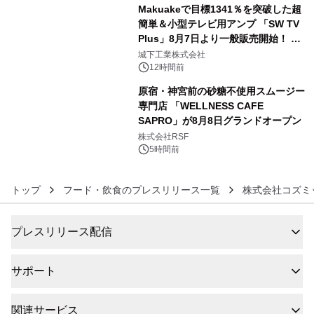
Makuakeで目標1341％を突破した超
簡単＆小型テレビ用アンプ 「SW TV
Plus」8月7日より一般販売開始！ ケ
5
ーブル1本つなぐだけ、テレビの音が
城下工業株式会社
ぐっと豊かに
12時間前
原宿・神宮前の砂糖不使用スムージー
専門店 「WELLNESS CAFE
SAPRO」が8月8日グランドオープン
6
株式会社RSF
5時間前
トップ
フード・飲食のプレスリリース一覧
株式会社コズミ
プレスリリース配信
サポート
関連サービス