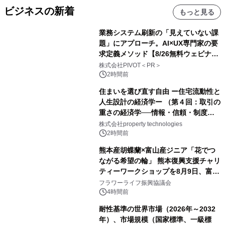
ビジネスの新着
もっと見る
業務システム刷新の「見えていない課
題」にアプローチ。AI×UX専門家の要
求定義メソッド【8/26無料ウェビナ
ー】株式会社PIVOT
株式会社PIVOT＜PR＞
2時間前
住まいを選び直す自由 ー住宅流動性と
人生設計の経済学ー （第４回：取引の
重さの経済学──情報・信頼・制度を
PropTechはどう組み替えるか）｜
株式会社property technologies
PropTech-Lab
2時間前
熊本産胡蝶蘭×富山産ジニア「花でつ
ながる希望の輪」 熊本復興支援チャリ
ティーワークショップを8月9日、富
山・射水で開催
フラワーライフ振興協議会
4時間前
耐性基準の世界市場（2026年～2032
年）、市場規模（国家標準、一級標