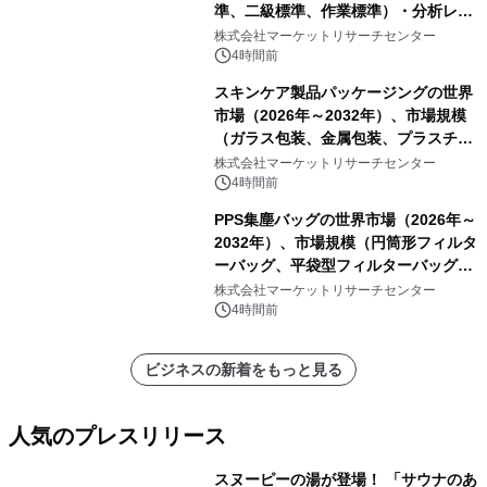
準、二級標準、作業標準）・分析レポ
ートを発表
株式会社マーケットリサーチセンター
4時間前
スキンケア製品パッケージングの世界
市場（2026年～2032年）、市場規模
（ガラス包装、金属包装、プラスチッ
ク包装、その他）・分析レポートを発
株式会社マーケットリサーチセンター
表
4時間前
PPS集塵バッグの世界市場（2026年～
2032年）、市場規模（円筒形フィルタ
ーバッグ、平袋型フィルターバッグ、
プリーツフィルターバッグ、その
株式会社マーケットリサーチセンター
他）・分析レポートを発表
4時間前
ビジネスの新着をもっと見る
人気のプレスリリース
スヌーピーの湯が登場！ 「サウナのあ