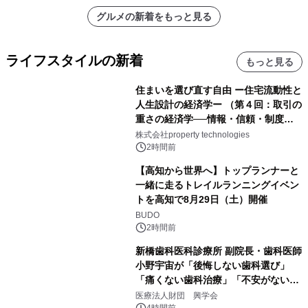
グルメの新着をもっと見る
ライフスタイルの新着
もっと見る
住まいを選び直す自由 ー住宅流動性と
人生設計の経済学ー （第４回：取引の
重さの経済学──情報・信頼・制度を
PropTechはどう組み替えるか）｜
株式会社property technologies
PropTech-Lab
2時間前
【高知から世界へ】トップランナーと
一緒に走るトレイルランニングイベン
トを高知で8月29日（土）開催
BUDO
2時間前
新橋歯科医科診療所 副院長・歯科医師
小野宇宙が「後悔しない歯科選び」
「痛くない歯科治療」「不安がない治
療計画」をテーマに専門監修
医療法人財団 興学会