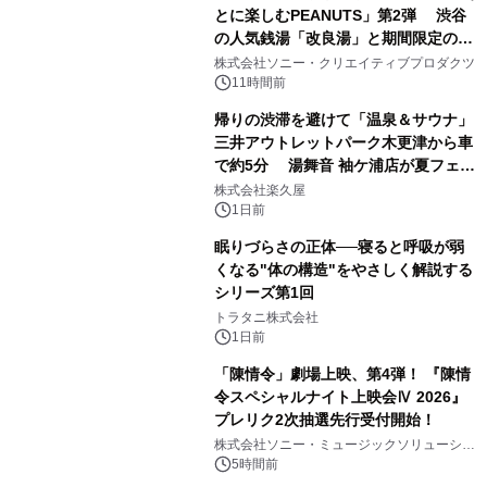
とに楽しむPEANUTS」第2弾 渋谷
の人気銭湯「改良湯」と期間限定のコ
1
ラボレーション サウナイキタイコラ
株式会社ソニー・クリエイティブプロダクツ
ボグッズも発売決定！
11時間前
帰りの渋滞を避けて「温泉＆サウナ」
三井アウトレットパーク木更津から車
で約5分 湯舞音 袖ケ浦店が夏フェア
2
メニューを提供
株式会社楽久屋
1日前
眠りづらさの正体──寝ると呼吸が弱
くなる"体の構造"をやさしく解説する
シリーズ第1回
3
トラタニ株式会社
1日前
「陳情令」劇場上映、第4弾！ 『陳情
令スペシャルナイト上映会Ⅳ 2026』
プレリク2次抽選先行受付開始！
4
株式会社ソニー・ミュージックソリューショ
ンズ
5時間前