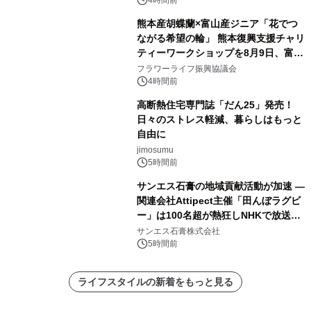
4時間前
熊本産胡蝶蘭×富山産ジニア「花でつ
ながる希望の輪」 熊本復興支援チャリ
ティーワークショップを8月9日、富
山・射水で開催
フラワーライフ振興協議会
4時間前
高断熱住宅専門誌「だん25」発売！
日々のストレス軽減、暮らしはもっと
自由に
jimosumu
5時間前
サンエス石膏の地域貢献活動が加速 ―
関連会社Attipect主催「田んぼラグビ
ー」は100名超が熱狂しNHKで放送さ
れました。
サンエス石膏株式会社
5時間前
ライフスタイルの新着をもっと見る