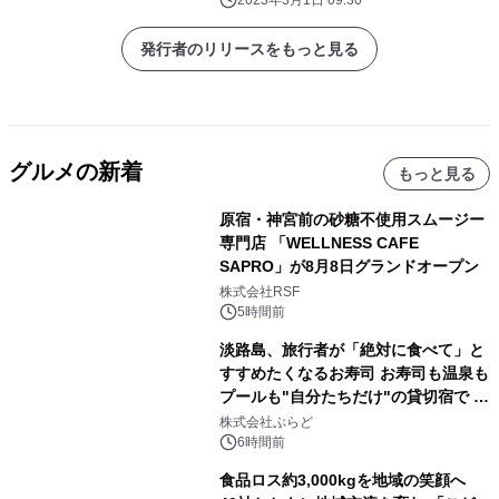
2023年3月1日 09:30
発行者のリリースをもっと見る
グルメの新着
もっと見る
原宿・神宮前の砂糖不使用スムージー
専門店 「WELLNESS CAFE
SAPRO」が8月8日グランドオープン
株式会社RSF
5時間前
淡路島、旅行者が「絶対に食べて」と
すすめたくなるお寿司 お寿司も温泉も
プールも"自分たちだけ"の貸切宿で 1
日1組限定「岩屋温泉 絵島別庭 海と
株式会社ぷらど
森」の握り寿司プラン
6時間前
食品ロス約3,000kgを地域の笑顔へ