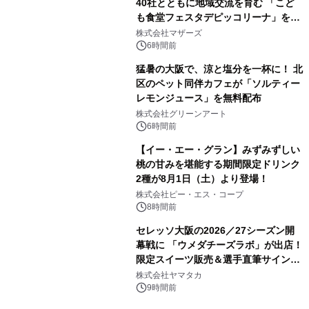
40社とともに地域交流を育む 「こど
も食堂フェスタデピッコリーナ」を9
月5日(土)開催
株式会社マザーズ
6時間前
猛暑の大阪で、涼と塩分を一杯に！ 北
区のペット同伴カフェが「ソルティー
レモンジュース」を無料配布
株式会社グリーンアート
6時間前
【イー・エー・グラン】みずみずしい
桃の甘みを堪能する期間限定ドリンク
2種が8月1日（土）より登場！
株式会社ピー・エス・コープ
8時間前
セレッソ大阪の2026／27シーズン開
幕戦に 「ウメダチーズラボ」が出店！
限定スイーツ販売＆選手直筆サイング
ッズが当たる抽選会を 8月8日に開催
株式会社ヤマタカ
9時間前