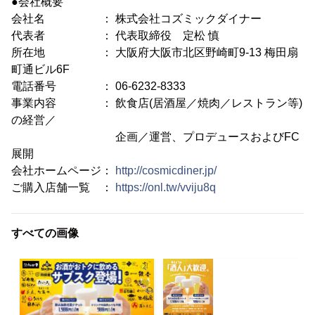
●会社概要
会社名 ： 株式会社コズミックダイナー
代表者 ： 代表取締役 定松 慎
所在地 ： 大阪府大阪市北区野崎町9-13 梅田扇
町通ビル6F
電話番号 ： 06-6232-8333
事業内容 ： 飲食店(居酒屋／焼肉／レストラン等)
の経営／
企画／運営、プロデュースおよびFC
展開
会社ホームページ：
http://cosmicdiner.jp/
ご購入店舗一覧 ：
https://onl.tw/vviju8q
すべての画像