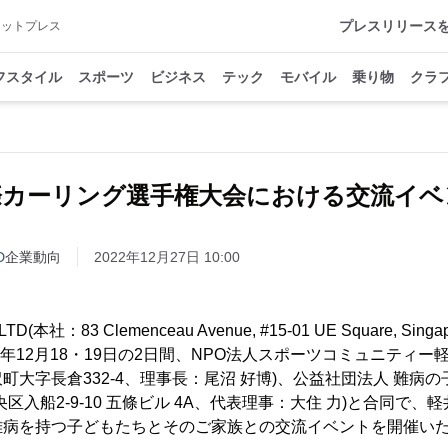
プレスリリース
アットプレス
フスタイル
スポーツ
ビジネス
テック
モバイル
乗り物
クラ
際カーリング選手権大会における交流イベ
D
企業動向
2022年12月27日 10:00
LTD(本社：83 Clemenceau Avenue, #15-01 UE Square, Sing
22年12月18・19日の2日間、NPO法人スポーツコミュニティー
町大字長倉332-4、理事長：尾沼 好博)、公益社団法人 難病
区入船2-9-10 五條ビル 4A、代表理事：大住 力)と合同で
難病を持つ子どもたちとそのご家族との交流イベントを開催い