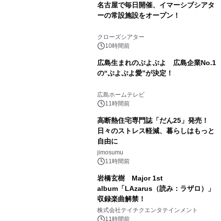
名古屋で毎日開催、イマーシブシアタ
ーの常設施設をオープン！
クローズシアター
10時間前
広島生まれのぷよぷよ 広島企業No.1
の“ぷよぷよ愛”が決定！
広島ホームテレビ
11時間前
高断熱住宅専門誌「だん25」発売！
日々のストレス軽減、暮らしはもっと
自由に
jimosumu
11時間前
岩橋玄樹 Major 1st
album「LAzarus（読み：ラザロ）」
収録楽曲解禁！
株式会社テイチクエンタテインメント
11時間前