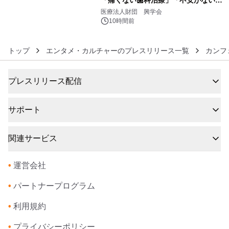
「痛くない歯科治療」「不安がない治
6
療計画」をテーマに専門監修
医療法人財団 興学会
10時間前
トップ
エンタメ・カルチャーのプレスリリース一覧
カンフ
プレスリリース配信
サポート
関連サービス
•
運営会社
•
パートナープログラム
•
利用規約
•
プライバシーポリシー