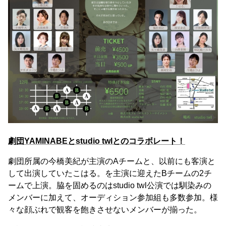
劇団YAMINABEとstudio twlとのコラボレート！
劇団所属の今橋美紀が主演のAチームと、以前にも客演と
して出演していたこはる。を主演に迎えたBチームの2チ
ームで上演。脇を固めるのはstudio twl公演では馴染みの
メンバーに加えて、オーディション参加組も多数参加。様
々な顔ぶれで観客を飽きさせないメンバーが揃った。