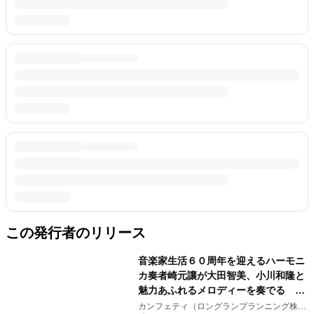
この発行者のリリース
音楽家生活６０周年を迎えるハーモニ
カ奏者崎元讓が大田智美、小川和隆と
魅力あふれるメロディーを奏でる
『ファンタスティック・トリオⅢ』チ
カンフェティ（ロングランプランニング株式