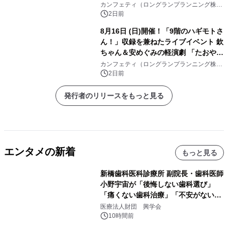
『第4回 堀口はしのお話の会』チケッ
カンフェティ（ロングランプランニング株式
会社）
ト発売中
2日前
8月16日 (日)開催！「9階のハギモトさ
ん！」収録を兼ねたライブイベント 欽
ちゃん＆安めぐみの軽演劇 「たおやか
な心」 チケット販売中
カンフェティ（ロングランプランニング株式
会社）
2日前
発行者のリリースをもっと見る
エンタメの新着
もっと見る
新橋歯科医科診療所 副院長・歯科医師
小野宇宙が「後悔しない歯科選び」
「痛くない歯科治療」「不安がない治
療計画」をテーマに専門監修
医療法人財団 興学会
10時間前