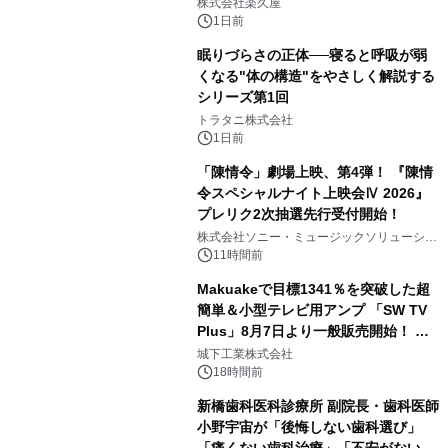
メニューを提供
株式会社楽久屋
1日前
眠りづらさの正体──寝ると呼吸が弱
くなる"体の構造"をやさしく解説する
シリーズ第1回
3
トラタニ株式会社
1日前
「陳情令」劇場上映、第4弾！ 『陳情
令スペシャルナイト上映会Ⅳ 2026』
プレリク2次抽選先行受付開始！
4
株式会社ソニー・ミュージックソリューショ
ンズ
11時間前
Makuakeで目標1341％を突破した超
簡単＆小型テレビ用アンプ 「SW TV
Plus」8月7日より一般販売開始！ ケ
5
ーブル1本つなぐだけ、テレビの音が
城下工業株式会社
ぐっと豊かに
18時間前
新橋歯科医科診療所 副院長・歯科医師
小野宇宙が「後悔しない歯科選び」