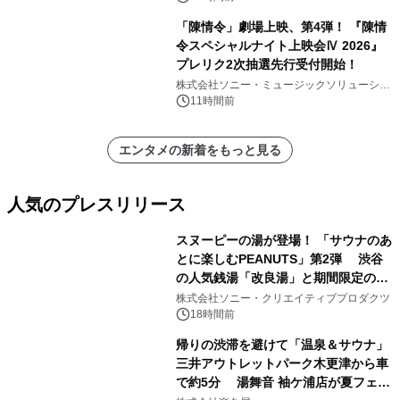
「陳情令」劇場上映、第4弾！ 『陳情
令スペシャルナイト上映会Ⅳ 2026』
プレリク2次抽選先行受付開始！
株式会社ソニー・ミュージックソリューショ
ンズ
11時間前
エンタメの新着をもっと見る
人気のプレスリリース
スヌーピーの湯が登場！ 「サウナのあ
とに楽しむPEANUTS」第2弾 渋谷
の人気銭湯「改良湯」と期間限定のコ
1
ラボレーション サウナイキタイコラ
株式会社ソニー・クリエイティブプロダクツ
ボグッズも発売決定！
18時間前
帰りの渋滞を避けて「温泉＆サウナ」
三井アウトレットパーク木更津から車
で約5分 湯舞音 袖ケ浦店が夏フェア
2