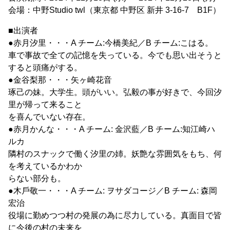
会場：中野Studio twl（東京都 中野区 新井 3-16-7 B1F）
■出演者
●赤月汐里・・・A チーム:今橋美紀／B チーム:こはる。
車で事故で全ての記憶を失っている。今でも思い出そうと
すると頭痛がする。
●金谷梨那・・・⽮ヶ崎花⾳
琢己の妹。大学生。頭がいい。弘毅の事が好きで、今回汐
里が帰って来ること
を喜んでいない存在。
●⾚⽉かんな・・・A チーム: ⾦沢藍／B チーム:知江崎ハ
ルカ
隣村のスナックで働く汐里の姉。妖艶な雰囲気をもち、何
を考えているかわか
らない部分も。
●⽊⼾敬⼀・・・A チーム: ヲサダコージ／B チーム: 森岡
宏治
役場に勤めつつ村の発展の為に尽力している。真面目で皆
に今後の村の未来を