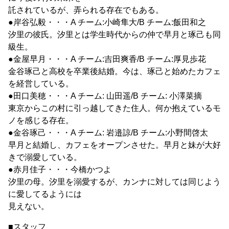
託されているが、弄られる存在でもある。
●岸谷弘毅・・・A チーム:小崎隼大/B チーム:飯田和之
汐里の彼氏。汐里とは学生時代からの仲で早月と琢己も同
級生。
●金屋早月・・・A チーム:吉田爽香/B チーム:厚見歩花
金谷琢己と高校を卒業後結婚。今は、琢己と始めたカフェ
を経営している。
●田口美穂・・・A チーム: 山田遥/B チーム: 小澤菜摘
東京からこの村に引っ越してきた住人。何か抱えているモ
ノを感じる存在。
●金谷琢己・・・A チーム: 岩邉諒/B チーム:小野間啓太
早月と結婚し、カフェをオープンさせた。早月と妹が大好
きで溺愛している。
●赤月佳子・・・今橋かつよ
汐里の母。汐里を溺愛するが、カンナに対しては同じよう
に愛してるようには
見えない。
■スタッフ