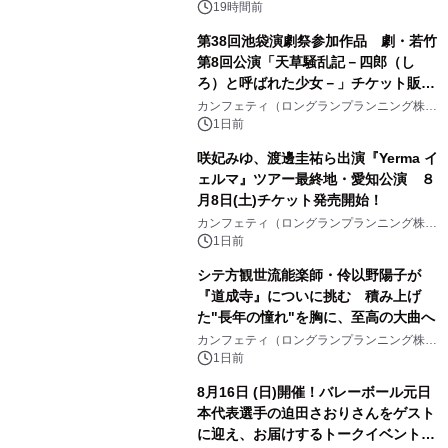
会社）
ケット8月24日(月)～発売開始！
19時間前
第38回池袋演劇祭参加作品 劇・若竹
第8回公演「天草騒乱記－四郎（し
ろ）と呼ばれた少女－」チケット販売
開始
カンフェティ（ロングランプランニング株式
会社）
1日前
咲妃みゆ、渡邊圭祐ら出演『Yerma イ
ェルマ』ツアー最終地・愛知公演 ８
月8日(土)チケット発売開始！
カンフェティ（ロングランプランニング株式
会社）
1日前
シテ方観世流能楽師・伶以野陽子が
『道成寺』についに挑む 積み上げ
た"長年の憧れ"を胸に、至高の大曲へ
カンフェティ（ロングランプランニング株式
会社）
1日前
8月16日 (日)開催！バレーボール元日
本代表選手の迫田さおりさんをゲスト
に迎え、お届けするトークイベント