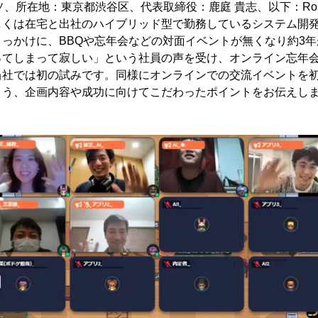
ッソ、所在地：東京都渋谷区、代表取締役：鹿庭 貴志、以下：Ros
しくは在宅と出社のハイブリッド型で勤務しているシステム開
っかけに、BBQや忘年会などの対面イベントが無くなり約3
ってしまって寂しい」という社員の声を受け、オンライン忘年
当社では初の試みです。同様にオンラインでの交流イベントを
よう、企画内容や成功に向けてこだわったポイントをお伝えし