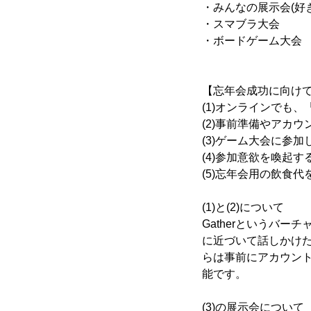
・みんなの展示会(好
・スマブラ大会
・ボードゲーム大会
【忘年会成功に向けて
(1)オンラインでも
(2)事前準備やアカ
(3)ゲーム大会に参
(4)参加意欲を喚起
(5)忘年会用の飲食
(1)と(2)について
Gatherというバ
に近づいて話しかけ
らは事前にアカウント
能です。
(3)の展示会について