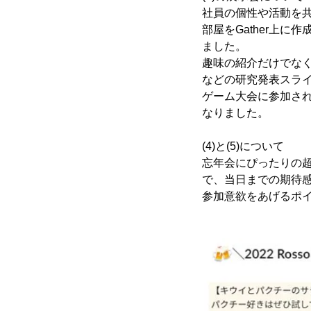
社員の個性や活動を
部屋をGather上
ました。
趣味の紹介だけでな
などの研究発表スラ
ゲーム大会に参加さ
なりました。
(4)と(5)について
忘年会にぴったりの
で、当日までの期待感
参加意欲をあげるポ