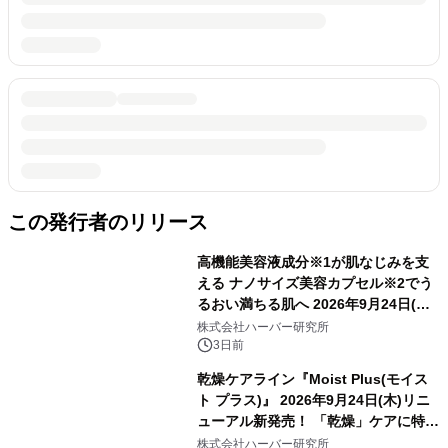
この発行者のリリース
高機能美容液成分※1が肌なじみを支
える ナノサイズ美容カプセル※2でう
るおい満ちる肌へ 2026年9月24日(木)
よりリニューアル新発売 『ディープモ
株式会社ハーバー研究所
イストセラム』
3日前
乾燥ケアライン『Moist Plus(モイス
ト プラス)』 2026年9月24日(木)リニ
ューアル新発売！ 「乾燥」ケアに特化
し、ライン使いで潤いに満ちた肌へ
株式会社ハーバー研究所