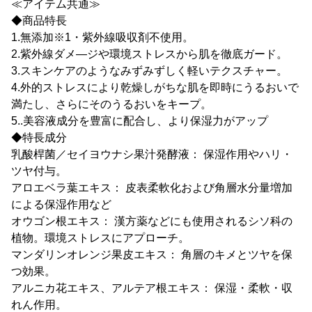
≪アイテム共通≫
◆商品特長
1.無添加※1・紫外線吸収剤不使用。
2.紫外線ダメ―ジや環境ストレスから肌を徹底ガード。
3.スキンケアのようなみずみずしく軽いテクスチャー。
4.外的ストレスにより乾燥しがちな肌を即時にうるおいで
満たし、さらにそのうるおいをキープ。
5..美容液成分を豊富に配合し、より保湿力がアップ
◆特長成分
乳酸桿菌／セイヨウナシ果汁発酵液： 保湿作用やハリ・
ツヤ付与。
アロエベラ葉エキス： 皮表柔軟化および角層水分量増加
による保湿作用など
オウゴン根エキス： 漢方薬などにも使用されるシソ科の
植物。環境ストレスにアプローチ。
マンダリンオレンジ果皮エキス： 角層のキメとツヤを保
つ効果。
アルニカ花エキス、アルテア根エキス： 保湿・柔軟・収
れん作用。