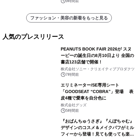
9時間前
ファッション・美容の新着をもっと見る
人気のプレスリリース
PEANUTS BOOK FAIR 2026が スヌ
ーピーの誕生日の8月10日より 全国の
書店123店舗で開催！
1
株式会社ソニー・クリエイティブプロダクツ
7時間前
エリミネーター/SE専用シート
「GOODSEAT “COBRA”」登場 表
皮4種で愛車を自分色に
2
株式会社グッズ
5時間前
『おぱんちゅうさぎ』『んぽちゃむ』
デザインのコスメ＆メイクパフがミル
フィーから登場！見ても使っても楽し
3