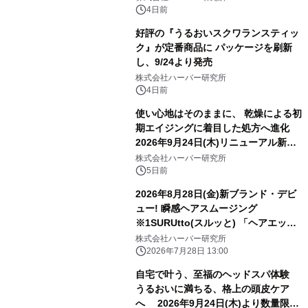
4日前
好評の『うるおいスクワランスティッ
ク』が定番商品に パッケージを刷新
し、9/24より発売
株式会社ハーバー研究所
4日前
使い心地はそのままに、 乾燥による初
期エイジングに着目した処方へ進化
2026年9月24日(木)リニューアル新発
売！ ハリ・つや満ちる、3D成分※1配
株式会社ハーバー研究所
合のジェルクリーム 『モイスチャーエ
5日前
ッセンスリッチジェル』
2026年8月28日(金)新ブランド・デビ
ュー! 瞬感ヘアスムージング
※1SURUtto(スルッと) 「ヘアエッセ
ンスオイル」「ヘアトリートメントミ
株式会社ハーバー研究所
スト」 全国のロフト※2・PLAZA※2
2026年7月28日 13:00
にて販売スタート！
自宅で叶う、至福のヘッドスパ体験
うるおいに満ちる、格上の頭皮ケア
へ 2026年9月24日(木)より数量限定