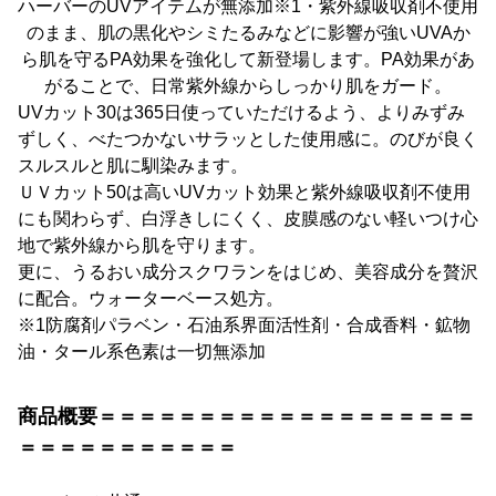
ハーバーのUVアイテムが無添加※1・紫外線吸収剤不使用
のまま、肌の黒化やシミたるみなどに影響が強いUVAか
ら肌を守るPA効果を強化して新登場します。PA効果があ
がることで、日常紫外線からしっかり肌をガード。
UVカット30は365日使っていただけるよう、よりみずみ
ずしく、べたつかないサラッとした使用感に。のびが良く
スルスルと肌に馴染みます。
ＵＶカット50は高いUVカット効果と紫外線吸収剤不使用
にも関わらず、白浮きしにくく、皮膜感のない軽いつけ心
地で紫外線から肌を守ります。
更に、うるおい成分スクワランをはじめ、美容成分を贅沢
に配合。ウォーターベース処方。
※1防腐剤パラベン・石油系界面活性剤・合成香料・鉱物
油・タール系色素は一切無添加
商品概要＝＝＝＝＝＝＝＝＝＝＝＝＝＝＝＝＝＝＝
＝＝＝＝＝＝＝＝＝＝＝