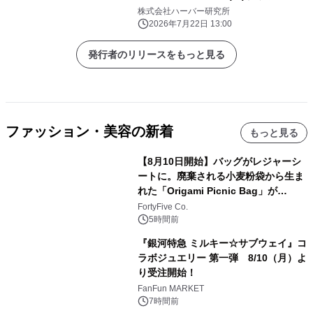
発売！ 『地肌マッサージクレンズ』
株式会社ハーバー研究所
2026年7月22日 13:00
発行者のリリースをもっと見る
ファッション・美容の新着
もっと見る
【8月10日開始】バッグがレジャーシ
ートに。廃棄される小麦粉袋から生ま
れた「Origami Picnic Bag」が
Makuakeに登場
FortyFive Co.
5時間前
『銀河特急 ミルキー☆サブウェイ』コ
ラボジュエリー 第一弾 8/10（月）よ
り受注開始！
FanFun MARKET
7時間前