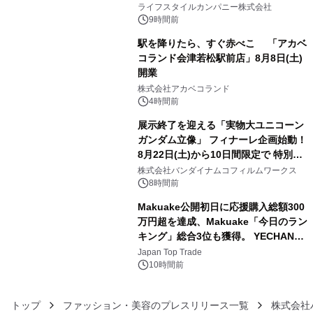
い、ポップでキュートなコレクショ
ライフスタイルカンパニー株式会社
ン。
9時間前
駅を降りたら、すぐ赤べこ 「アカベ
コランド会津若松駅前店」8月8日(土)
開業
4
株式会社アカベコランド
4時間前
展示終了を迎える「実物大ユニコーン
ガンダム立像」 フィナーレ企画始動！
8月22日(土)から10日間限定で 特別映
5
像『UNICORN GUNDAM Statue ―
株式会社バンダイナムコフィルムワークス
BEYOND POSSIBILITY ―』を上映！
8時間前
Makuake公開初日に応援購入総額300
万円超を達成、Makuake「今日のラン
キング」総合3位も獲得。 YECHAN音
6
浴シンギングボウル第2弾の大型サイ
Japan Top Trade
ズ（XL・2XL・3XL）を先行販売中
10時間前
トップ
ファッション・美容のプレスリリース一覧
株式会社