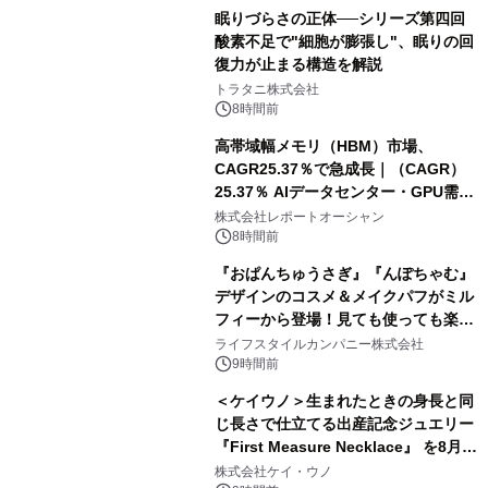
眠りづらさの正体──シリーズ第四回
酸素不足で"細胞が膨張し"、眠りの回
復力が止まる構造を解説
トラタニ株式会社
8時間前
高帯域幅メモリ（HBM）市場、
CAGR25.37％で急成長｜（CAGR）
25.37％ AIデータセンター・GPU需要
拡大が2035年の市場成長を牽引
株式会社レポートオーシャン
8時間前
『おぱんちゅうさぎ』『んぽちゃむ』
デザインのコスメ＆メイクパフがミル
フィーから登場！見ても使っても楽し
い、ポップでキュートなコレクショ
ライフスタイルカンパニー株式会社
ン。
9時間前
＜ケイウノ＞生まれたときの身長と同
じ長さで仕立てる出産記念ジュエリー
『First Measure Necklace』 を8月14
日(金)に発売
株式会社ケイ・ウノ