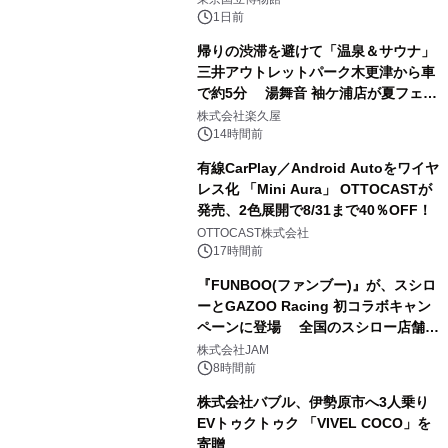
1日前
帰りの渋滞を避けて「温泉＆サウナ」
三井アウトレットパーク木更津から車
で約5分 湯舞音 袖ケ浦店が夏フェア
2
メニューを提供
株式会社楽久屋
14時間前
有線CarPlay／Android Autoをワイヤ
レス化 「Mini Aura」 OTTOCASTが
発売、2色展開で8/31まで40％OFF！
3
OTTOCAST株式会社
17時間前
『FUNBOO(ファンブー)』が、スシロ
ーとGAZOO Racing 初コラボキャン
ペーンに登場 全国のスシロー店舗で
4
GR 4車種の FUNBOO(ミニカー)付き
株式会社JAM
メニューが展開されます
8時間前
株式会社バブル、伊勢原市へ3人乗り
EVトゥクトゥク 「VIVEL COCO」を
寄贈