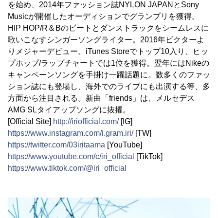
を始め、2014年ファッション誌NYLON JAPANとSony
Musicが開催したオーディションでグランプリを獲得。
HIP HOP/R＆Bのビートとダンストラックをシームレスに
歌いこなすシンガーソングライター。2016年ビクターよ
りメジャーデビュー。iTunes Storeでトップ10入り、ヒッ
プホップ/ラップチャートでは1位を獲得。翌年にはNikeの
キャンペーンソングを手掛け一躍話題に。数多くのファッ
ション誌にも登場し、海外でのライブにも出演する等、多
方面から注目される。新曲「friends」は、メルセデス
AMG SLタイアップソングに抜擢。
[Official Site]
http://iriofficial.com/
[IG]
https://www.instagram.com/i.gram.iri/
[TW]
https://twitter.com/03iritaama
[YouTube]
https://www.youtube.com/c/iri_official
[TikTok]
https://www.tiktok.com/@iri_official_