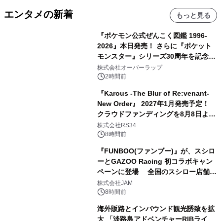
エンタメの新着
もっと見る
『ポケモン公式ぜんこく図鑑 1996-
2026』本日発売！ さらに『ポケット
モンスター』シリーズ30周年を記念し
た画集『ポケットモンスター ビジュア
株式会社オーバーラップ
ルアートブック』の発売決定！ 2026
2時間前
年12月18日（金）、3冊同時発売！
『Karous -The Blur of Re:venant-
New Order』 2027年1月発売予定！
クラウドファンディングを8月8日より
開始
株式会社RS34
8時間前
『FUNBOO(ファンブー)』が、スシロ
ーとGAZOO Racing 初コラボキャン
ペーンに登場 全国のスシロー店舗で
GR 4車種の FUNBOO(ミニカー)付き
株式会社JAM
メニューが展開されます
8時間前
海外販路とインバウンド観光誘致を拡
大 「淡路島アドベンチャーRIBライ