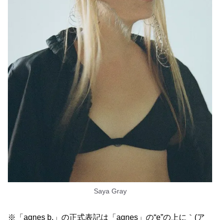
Saya Gray
※「agnes b.」の正式表記は「agnes」の“e”の上に｀(ア