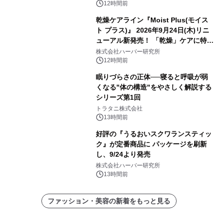
12時間前
乾燥ケアライン『Moist Plus(モイス
ト プラス)』 2026年9月24日(木)リニ
ューアル新発売！ 「乾燥」ケアに特化
し、ライン使いで潤いに満ちた肌へ
株式会社ハーバー研究所
12時間前
眠りづらさの正体──寝ると呼吸が弱
くなる"体の構造"をやさしく解説する
シリーズ第1回
トラタニ株式会社
13時間前
好評の『うるおいスクワランスティッ
ク』が定番商品に パッケージを刷新
し、9/24より発売
株式会社ハーバー研究所
13時間前
ファッション・美容の新着をもっと見る