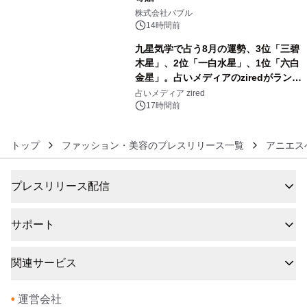
5
株式会社バブル
14時間前
九星気学で占う8月の運勢、3位「三碧
木星」、2位「一白水星」、1位「六白
金星」。占いメディアのziredがランキ
6
ングを発表
占いメディア zired
17時間前
トップ
ファッション・美容のプレスリリース一覧
アニエス
プレスリリース配信
サポート
関連サービス
•
運営会社