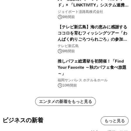
ド」× 「LINKTIVITY」システム連携を
開始！
ジョイポート淡路島株式会社
9時間前
【テレビ新広島】海の恵みに感謝する
ココロを育むフィッシングツアー「わ
んぱく釣りごろつられごろ」の参加小
学生を募集
テレビ新広島
9時間前
推しパフェ総選挙を初開催！「Find
Your Favorite ～秋のパフェ食べ放題
～」
福岡サンパレス ホテル＆ホール
10時間前
エンタメの新着をもっと見る
ビジネスの新着
もっと見る