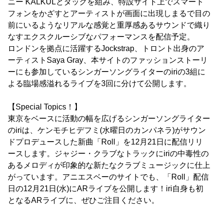
ニー KALKULとタッグを組み、特設サイト上でスマート
フォンをかざすとアーティストが画面に出現しまるで目の
前にいるようなリアルな感覚と重厚感あるサウンドで織り
なすエクスクルーシブなパフォーマンスを配信予定。
ロンドンを拠点に活躍するJockstrap、トロント出身のア
ーティストSaya Gray、本サイトのファッションストーリ
ーにも参加しているシンガーソングライターのiriの3組に
よる臨場感溢れるライブを3回に分けて公開します。
【Special Topics！】
東京をベースに活動の幅を広げるシンガーソングライター
のiriは、ケンモチヒデフミ(水曜日のカンパネラ)がサウン
ドプロデュースした新曲「Roll」を12月21日に配信リリ
ースします。ジャジー・クラブなトラックにiriの中毒性の
あるメロディが印象的な新たなクラブミュージックに仕上
がっています。アニエスベーのサイトでも、「Roll」配信
日の12月21日(水)にARライブを公開します！iri自身も初
となるARライブに、ぜひご注目ください。