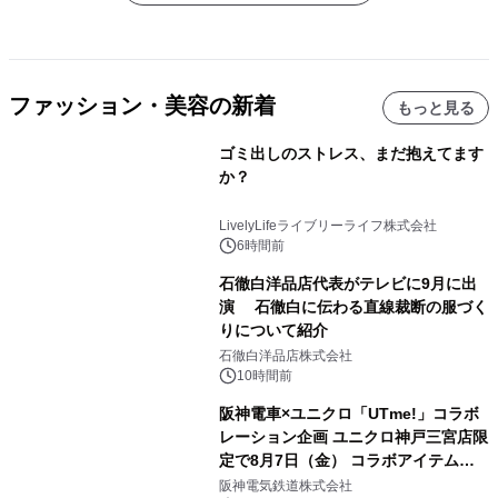
ファッション・美容の新着
もっと見る
ゴミ出しのストレス、まだ抱えてます
か？
LivelyLifeライブリーライフ株式会社
6時間前
石徹白洋品店代表がテレビに9月に出
演 石徹白に伝わる直線裁断の服づく
りについて紹介
石徹白洋品店株式会社
10時間前
阪神電車×ユニクロ「UTme!」コラボ
レーション企画 ユニクロ神戸三宮店限
定で8月7日（金） コラボアイテムが
発売決定！
阪神電気鉄道株式会社