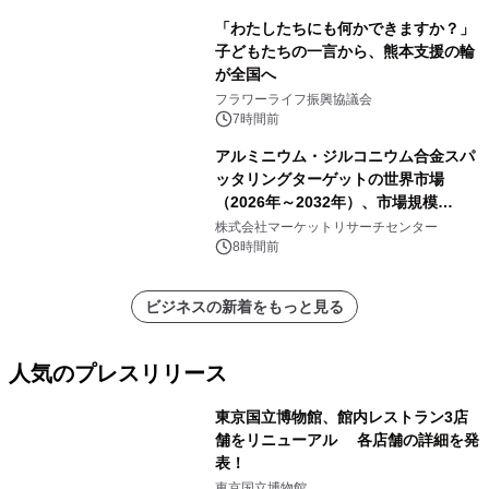
「わたしたちにも何かできますか？」
子どもたちの一言から、熊本支援の輪
が全国へ
フラワーライフ振興協議会
7時間前
アルミニウム・ジルコニウム合金スパ
ッタリングターゲットの世界市場
（2026年～2032年）、市場規模
（0.995、0.999、その他）・分析レポ
株式会社マーケットリサーチセンター
ートを発表
8時間前
ビジネスの新着をもっと見る
人気のプレスリリース
東京国立博物館、館内レストラン3店
舗をリニューアル 各店舗の詳細を発
表！
1
東京国立博物館