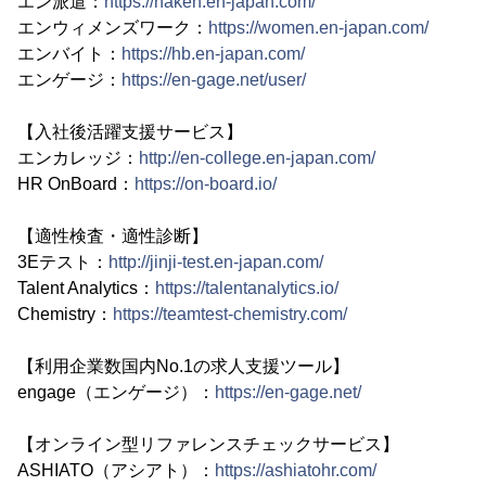
エン派遣：
https://haken.en-japan.com/
エンウィメンズワーク：
https://women.en-japan.com/
エンバイト：
https://hb.en-japan.com/
エンゲージ：
https://en-gage.net/user/
【入社後活躍支援サービス】
エンカレッジ：
http://en-college.en-japan.com/
HR OnBoard：
https://on-board.io/
【適性検査・適性診断】
3Eテスト：
http://jinji-test.en-japan.com/
Talent Analytics：
https://talentanalytics.io/
Chemistry：
https://teamtest-chemistry.com/
【利用企業数国内No.1の求人支援ツール】
engage（エンゲージ）：
https://en-gage.net/
【オンライン型リファレンスチェックサービス】
ASHIATO（アシアト）：
https://ashiatohr.com/