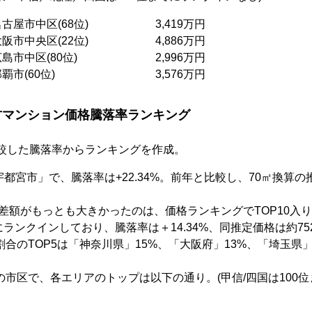
屋市中区(68位) 3,419万円
市中央区(22位) 4,886万円
市中区(80位) 2,996万円
県那覇市(60位) 3,576万円
古マンション価格騰落率ランキング
と比較した騰落率からランキングを作成。
宇都宮市」で、騰落率は+22.34%。前年と比較し、70㎡換算の
の差額がもっとも大きかったのは、価格ランキングでTOP10入
にランクインしており、騰落率は＋14.34%、同推定価格は約7
の割合のTOP5は「神奈川県」15%、「大阪府」13%、「埼玉県」
。
以内の市区で、各エリアのトップは以下の通り。(甲信/四国は100