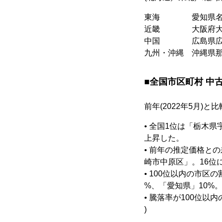
東海 愛知県名古
近畿 大阪府大阪
中国 広島県広島
九州・沖縄 沖縄
■全国市区町村 中
前年(2022年5月)
• 全国1位は「栃木県
上昇した。
• 前年の推定価格と
崎市中原区」。16位
• 100位以内の市区
%、「愛知県」10%
• 騰落率が100位
)