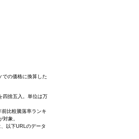
0㎡での価格に換算した
満を四捨五入。単位は万
1年前比較騰落率ランキ
村が対象。
、以下URLのデータ