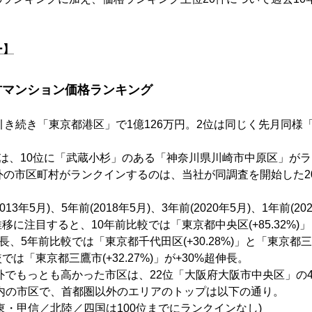
ー】
古マンション価格ランキング
に引き続き「東京都港区」で1億126万円。2位は同じく先月同様
では、10位に「武蔵小杉」のある「神奈川県川崎市中原区」がラ
外の市区町村がランクインするのは、当社が同調査を開始した20
013年5月)、5年前(2018年5月)、3年前(2020年5月)、1年前(20
推移に注目すると、10年前比較では「東京都中央区(+85.32%)
超伸長、5年前比較では「東京都千代田区(+30.28%)」と「東京都三鷹市
では「東京都三鷹市(+32.27%)」が+30%超伸長。
以外でもっとも高かった市区は、22位「大阪府大阪市中央区」の4,
位以内の市区で、首都圏以外のエリアのトップは以下の通り。
東・甲信／北陸／四国は100位までにランクインなし)