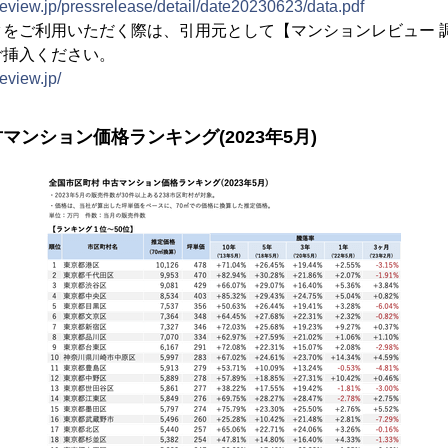
eview.jp/pressrelease/detail/date20230623/data.pdf
タをご利用いただく際は、引用元として【マンションレビュー 
ご挿入ください。
eview.jp/
マンション価格ランキング(2023年5月)