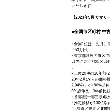
いたします。
【2023年5月 サマリ
■全国市区町村 中
• 全国1位は、先月
,953万円。
• 東京都以外の市区
以内に東京都23区以
。
• 上位20件の10年前(2
23年2月)からの価格
2.94%)」が+80%
0%超伸長、3年前比較
• 首都圏(一都三県)
• 推定価格が100
(北海道／東北／北関