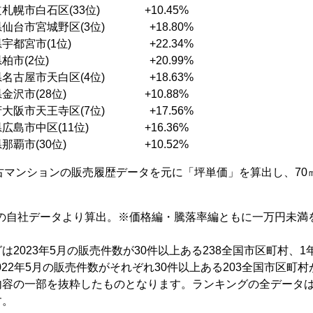
市白石区(33位) +10.45%
宮城野区(3位) +18.80%
都宮市(1位) +22.34%
柏市(2位) +20.99%
市天白区(4位) +18.63%
市(28位) +10.88%
天王寺区(7位) +17.56%
市中区(11位) +16.36%
那覇市(30位) +10.52%
中古マンションの販売履歴データを元に「坪単価」を算出し、7
現在の自社データより算出。※価格編・騰落率編ともに一万円未
は2023年5月の販売件数が30件以上ある238全国市区町村、
2022年5月の販売件数がそれぞれ30件以上ある203全国市区町
容の一部を抜粋したものとなります。ランキングの全データは
す。