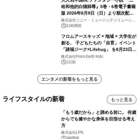
大人気中国BLファンタジー小説 『二
哈和他的白猫師尊』5巻・6巻電子書籍
版 2026年8月9日（日）より順次配信
開始
株式会社ソニー・ミュージックソリューショ
ンズ
21時間前
フロムアースキッズ × 地域 × 大学生が
創る、 子どもたちの「自育」イベント
「諸福ジーク×Lifehug」 を8月23日
(日)開催
株式会社From Earth Kids
1日前
エンタメの新着をもっと見る
ライフスタイルの新着
もっと見る
「もう歳だから」と諦める前に。 何歳
からでも健やかな身体を目指せる考え
方
株式会社LPN
3時間前