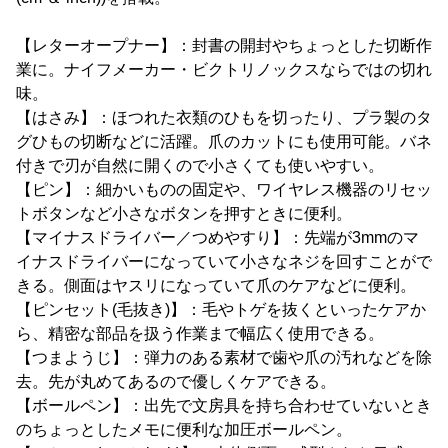
【レターオープナー】：封書の開封やちょっとした切断作
業に。ナイフメーカー・ビクトリノックスならではの切れ
味。
【はさみ】：ほつれた衣類のひもを切ったり、プラ製のタ
グひもの切断などに活躍。爪のカットにも使用可能。バネ
付きで刃が自然に開くので小さくても使いやすい。
【ピン】：細かいものの固定や、ワイヤレス機器のリセッ
トボタンなど小さなボタンを押すときに便利。
【マイナスドライバー／つめやすり】：先端が3mmのマ
イナスドライバーになっていて小さなネジを回すことがで
きる。側面はヤスリになっていて爪のケアなどに便利。
【ピンセット(毛抜き)】：毛やトゲを抜くといったケアか
ら、精密な部品を扱う作業まで幅広く使用できる。
【つまようじ】：弾力のある素材で歯や爪の汚れなどを除
去。先が丸めてあるので優しくケアできる。
【ボールペン】：出先で文房具を持ち合わせていないとき
のちょっとしたメモに便利な加圧ボールペン。