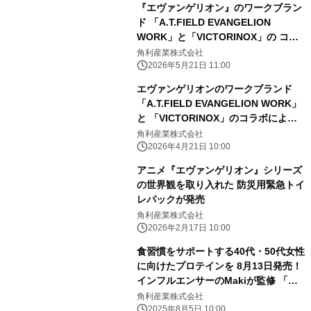
『エヴァンゲリオン』のワークブラン
ド 「A.T.FIELD EVANGELION
WORK」と「VICTORINOX」の コラ
ボによる、エントリープラグ型マルチ
角利産業株式会社
ツールが6月19日発売
2026年5月21日 11:00
エヴァンゲリオンのワークブランド
「A.T.FIELD EVANGELION WORK」
と 「VICTORINOX」のコラボによる
スマートなカード型マルチツールが
角利産業株式会社
2026年5月15日発売
2026年4月21日 10:00
アニメ『エヴァンゲリオン』シリーズ
の世界観を取り入れた 防災用緊急トイ
レパックが発売
角利産業株式会社
2026年2月17日 10:00
食習慣をサポートする40代・50代女性
に向けたプロテインを 8月13日発売！
インフルエンサーのMakiが監修 「ソ
イ ビューティープラス プロテイン(黒
角利産業株式会社
糖きなこ味)」
2025年8月5日 10:00