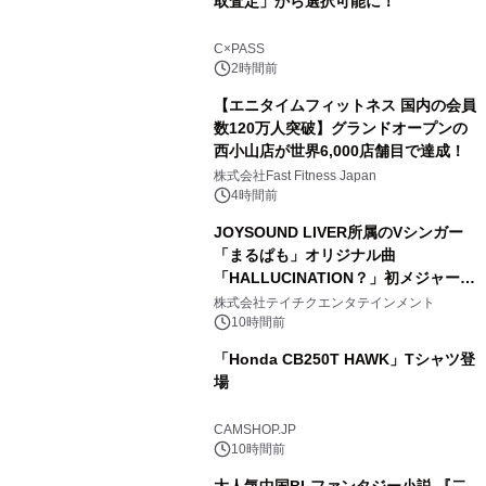
取査定」から選択可能に！
C×PASS
2時間前
【エニタイムフィットネス 国内の会員
数120万人突破】グランドオープンの
西小山店が世界6,000店舗目で達成！
株式会社Fast Fitness Japan
4時間前
JOYSOUND LIVER所属のVシンガー
「まるぱも」オリジナル曲
「HALLUCINATION？」初メジャー配
信リリース決定！
株式会社テイチクエンタテインメント
10時間前
「Honda CB250T HAWK」Tシャツ登
場
CAMSHOP.JP
10時間前