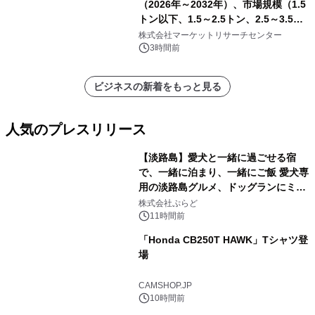
（2026年～2032年）、市場規模（1.5
トン以下、1.5～2.5トン、2.5～3.5ト
ン、3.5～5.0トン、その他）・分析レ
株式会社マーケットリサーチセンター
ポートを発表
3時間前
ビジネスの新着をもっと見る
人気のプレスリリース
【淡路島】愛犬と一緒に過ごせる宿
で、一緒に泊まり、一緒にご飯 愛犬専
用の淡路島グルメ、ドッグランにミニ
1
プール グランピングとトレーラーハウ
株式会社ぷらど
スの2施設で
11時間前
「Honda CB250T HAWK」Tシャツ登
場
2
CAMSHOP.JP
10時間前