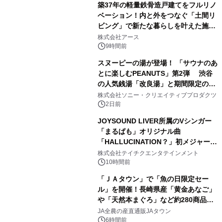
築37年の軽量鉄骨造戸建てをフルリノ
ベーション！内と外をつなぐ「土間リ
ビング」で新たな暮らしを叶えた施工
3
事例を株式会社アースが公開
株式会社アース
9時間前
スヌーピーの湯が登場！ 「サウナのあ
とに楽しむPEANUTS」第2弾 渋谷
の人気銭湯「改良湯」と期間限定のコ
4
ラボレーション サウナイキタイコラ
株式会社ソニー・クリエイティブプロダクツ
ボグッズも発売決定！
2日前
JOYSOUND LIVER所属のVシンガー
「まるぱも」オリジナル曲
「HALLUCINATION？」初メジャー配
5
信リリース決定！
株式会社テイチクエンタテインメント
10時間前
「ＪＡタウン」で「魚の日限定セー
ル」を開催！長崎県産「黄金あなご」
や「天然本まぐろ」など約280商品を
6
販売！～毎月１０日の定例企画～
JA全農の産直通販JAタウン
6時間前