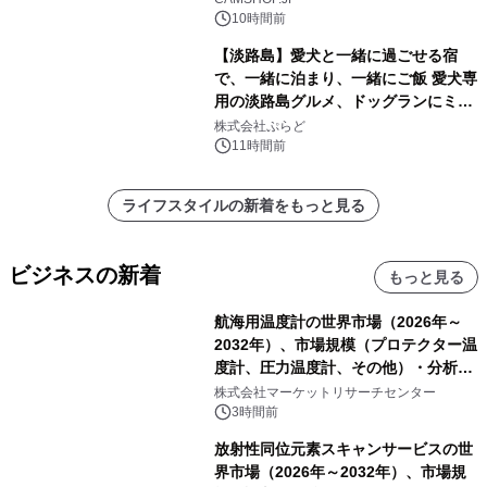
10時間前
【淡路島】愛犬と一緒に過ごせる宿
で、一緒に泊まり、一緒にご飯 愛犬専
用の淡路島グルメ、ドッグランにミニ
プール グランピングとトレーラーハウ
株式会社ぷらど
スの2施設で
11時間前
ライフスタイルの新着をもっと見る
ビジネスの新着
もっと見る
航海用温度計の世界市場（2026年～
2032年）、市場規模（プロテクター温
度計、圧力温度計、その他）・分析レ
ポートを発表
株式会社マーケットリサーチセンター
3時間前
放射性同位元素スキャンサービスの世
界市場（2026年～2032年）、市場規