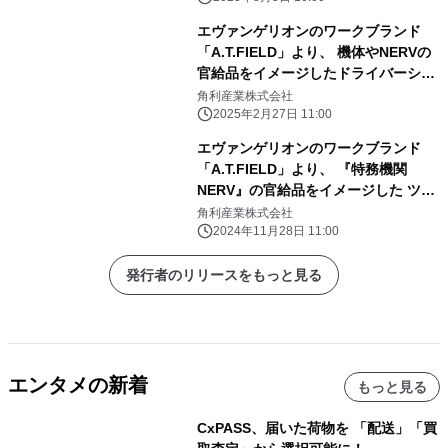
エヴァンゲリオンのワークブランド
「A.T.FIELD」より、 機体やNERVの
官給品をイメージしたドライバーシリ
ーズが 3月17日から販売開始！
角利産業株式会社
2025年2月27日 11:00
エヴァンゲリオンのワークブランド
「A.T.FIELD」より、 『特務機関
NERV』の官給品をイメージした ツー
ルボックスが12月16日に発売
角利産業株式会社
2024年11月28日 11:00
発行者のリリースをもっと見る
エンタメの新着
もっと見る
CxPASS、届いた荷物を 「配送」「買