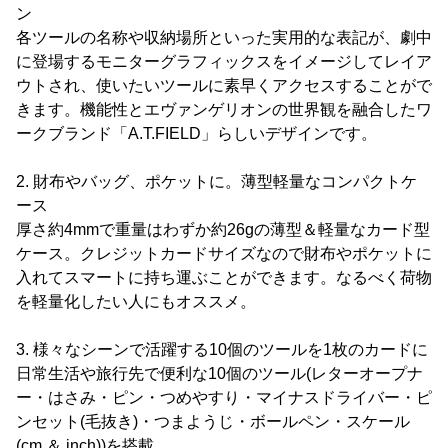
ン
各ツールの名称や収納場所といった実用的な表記が、劇中
に登場するモニターグラフィックスをイメージしてレイア
ウトされ、使いたいツールに素早くアクセスすることがで
きます。機能性とエヴァンゲリオンの世界観を融合したワ
ークブランド「A.T.FIELD」らしいデザインです。
2. 財布やバッグ、ポケットに。薄型軽量なコンパクトケ
ース
厚さ約4mmで重量はわずか約26gの薄型＆軽量なカード型
ケース。クレジットカードサイズなので財布やポケットに
入れてスマートに持ち運ぶことができます。なるべく荷物
を軽量化したい人にもオススメ。
3. 様々なシーンで活躍する10個のツールを1枚のカードに
日常生活や旅行先で便利な10個のツール(レターオープナ
ー・はさみ・ピン・つめやすり・マイナスドライバー・ピ
ンセット(毛抜き)・つまようじ・ボールペン・スケール
(cm ＆ inch))を搭載。