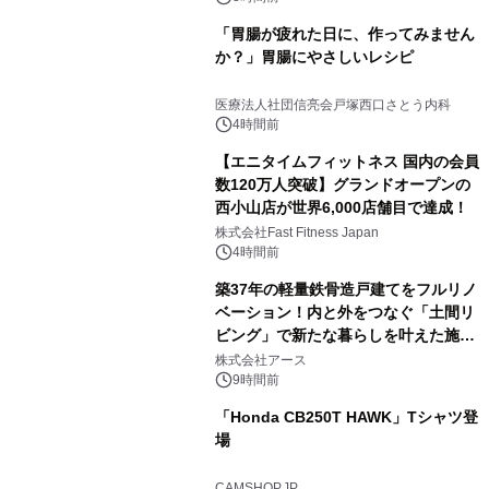
「胃腸が疲れた日に、作ってみません
か？」胃腸にやさしいレシピ
医療法人社団信亮会戸塚西口さとう内科
4時間前
【エニタイムフィットネス 国内の会員
数120万人突破】グランドオープンの
西小山店が世界6,000店舗目で達成！
株式会社Fast Fitness Japan
4時間前
築37年の軽量鉄骨造戸建てをフルリノ
ベーション！内と外をつなぐ「土間リ
ビング」で新たな暮らしを叶えた施工
事例を株式会社アースが公開
株式会社アース
9時間前
「Honda CB250T HAWK」Tシャツ登
場
CAMSHOP.JP