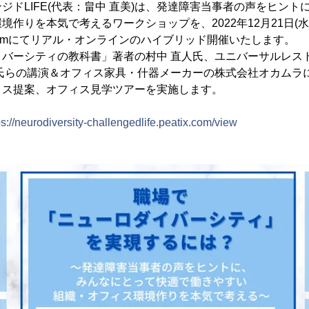
ジドLIFE(代表：畠中 直美)は、発達障害当事者の声をヒント
作りを本気で考えるワークショップを、2022年12月21日(水)14
omにてリアル・オンラインのハイブリッド開催いたします。
バーシティの教科書」著者の村中 直人氏、ユニバーサルレスト
功氏らの講演＆オフィス家具・什器メーカーの株式会社オカムラ
ィス提案、オフィス見学ツアーを実施します。
ps://neurodiversity-challengedlife.peatix.com/view