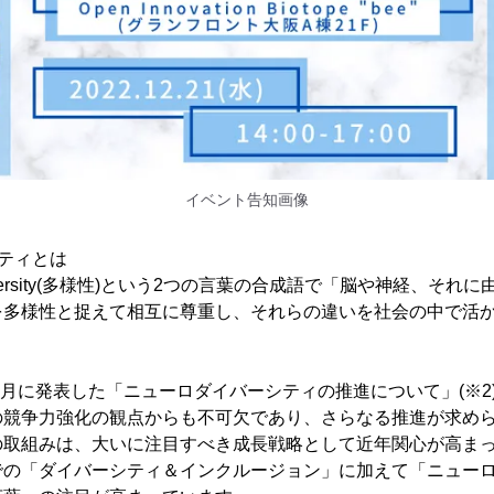
イベント告知画像
ティとは
diversity(多様性)という2つの言葉の合成語で「脳や神経、そ
を多様性と捉えて相互に尊重し、それらの違いを社会の中で活
年4月に発表した「ニューロダイバーシティの推進について」(※2
の競争力強化の観点からも不可欠であり、さらなる推進が求め
の取組みは、大いに注目すべき成長戦略として近年関心が高ま
での「ダイバーシティ＆インクルージョン」に加えて「ニュー