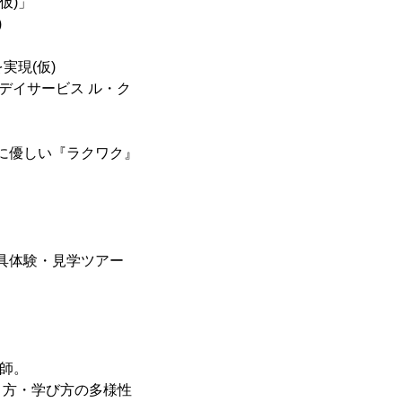
仮)」
)
実現(仮)
等デイサービス ル・ク
なに優しい『ラクワク』
家具体験・見学ツアー
理師。
き方・学び方の多様性