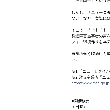
「発達障害」という
しかし、「ニューロ
ない」など、実際に
そこで、「そもそも
発達障害当事者の声
フィス環境作りを本
自身の働く職場にも
い。
※1 「ニューロダイ
※2 経済産業省「ニュ
https://www.meti.go.jp
■開催概要
＜日時＞