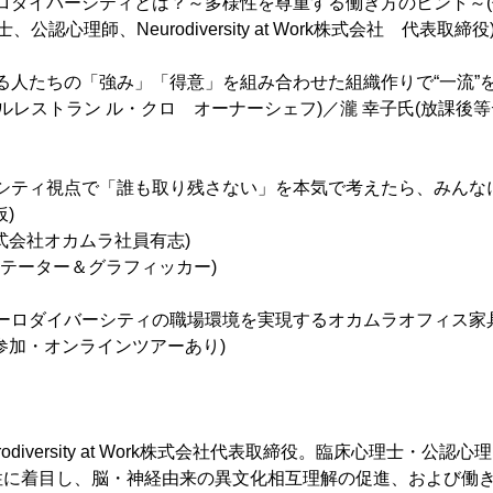
ューロダイバーシティとは？～多様性を尊重する働き方のヒント～(
公認心理師、Neurodiversity at Work株式会社 代表取締役
ある人たちの「強み」「得意」を組み合わせた組織作りで“一流”を
サルレストラン ル・クロ オーナーシェフ)／瀧 幸子氏(放課後
バーシティ視点で「誰も取り残さない」を本気で考えたら、みん
)
式会社オカムラ社員有志)
リテーター＆グラフィッカー)
ニューロダイバーシティの職場環境を実現するオカムラオフィス
 任意参加・オンラインツアーあり)
urodiversity at Work株式会社代表取締役。臨床心理士・公認心
性に着目し、脳・神経由来の異文化相互理解の促進、および働