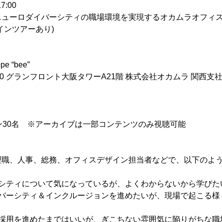
7:00
30に、ニューロダイバーシティの職場環境を実現するオカムラオフ
インツアーあり)
ope “bee”
20 グランフロント大阪タワーA21階 株式会社オカムラ 関西支社
り
ン30名 ※アーカイブは一部コンテンツのみ視聴可能
理職、人事、総務、オフィスデザイン担当者などで、以下のよ
ーシティについて気になっているが、よくわからないから学びた
イバーシティ＆インクルージョンを進めたいが、現場で起こる様
材採用を進めたまではいいが、ぎこちない雰囲気に陥りがちな職