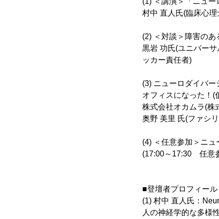
(1) ＜講演＞「ニ
村中 直人氏(臨床心理士、
(2) ＜対談＞障害の
黒岩 功氏(ユニバー
ッカー責任者)
(3) ニューロダイ
オフィスになった！(仮
株式会社オカムラ(株
奥野 美里 氏(ファシ
(4) ＜任意参加＞
(17:00～17:30
■登壇者プロフィール
(1) 村中 直人氏：Ne
人の神経学的な多様