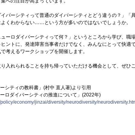
言葉への注目が高まっています。
ダイバーシティって普通のダイバーシティとどう違うの？」「
はよくわからない……という方が多いのではないでしょうか。
ニューロダイバーシティって何？」というところから学び、職
をヒントに、発達障害当事者だけでなく、みんなにとって快適
気で考えるワークショップを開催します。
取り入れられることを持ち帰っていただける機会として、ぜひ
バーシティの教科書」(村中 直人著)より引用
ーロダイバーシティの推進について」(2022年)
/policy/economy/jinzai/diversity/neurodiversity/neurodiversity.ht