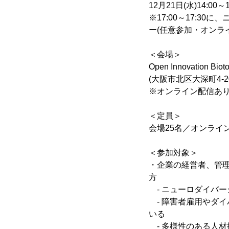
12月21日(水)14:00～1
※17:00～17:
ー(任意参加・オンラ
＜会場＞
Open Innovation Biot
(大阪市北区大深町4-
※オンライン配信あ
＜定員＞
会場25名／オンライ
＜参加対象＞
・企業の経営者、管
方
- ニューロダイバ
- 障害者雇用やダ
いる
- 多様性のある人