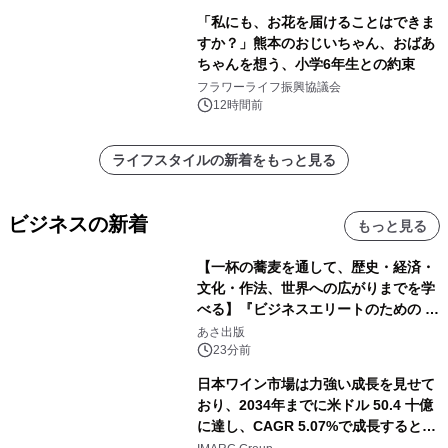
「私にも、お花を届けることはできま
すか？」熊本のおじいちゃん、おばあ
ちゃんを想う、小学6年生との約束
フラワーライフ振興協議会
12時間前
ライフスタイルの新着をもっと見る
ビジネスの新着
もっと見る
【一杯の蕎麦を通して、歴史・経済・
文化・作法、世界への広がりまでを学
べる】『ビジネスエリートのための 教
養としての蕎麦』2026年8月25日
あさ出版
（火）発売
23分前
日本ワイン市場は力強い成長を見せて
おり、2034年までに米ドル 50.4 十億
に達し、CAGR 5.07%で成長すると予
測