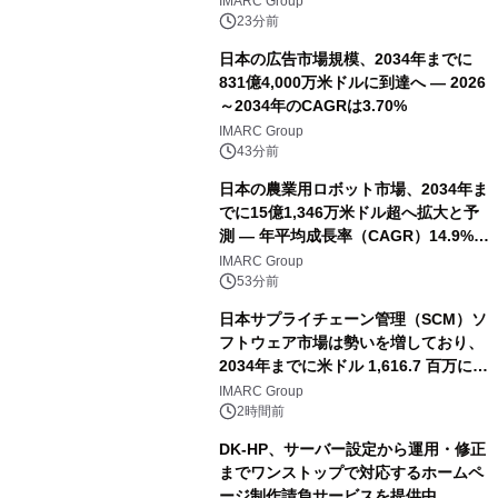
IMARC Group
23分前
日本の広告市場規模、2034年までに
831億4,000万米ドルに到達へ ― 2026
～2034年のCAGRは3.70%
IMARC Group
43分前
日本の農業用ロボット市場、2034年ま
でに15億1,346万米ドル超へ拡大と予
測 ― 年平均成長率（CAGR）14.9%を
記録
IMARC Group
53分前
日本サプライチェーン管理（SCM）ソ
フトウェア市場は勢いを増しており、
2034年までに米ドル 1,616.7 百万に達
し、CAGR 3.42%で成長すると予測
IMARC Group
2時間前
DK-HP、サーバー設定から運用・修正
までワンストップで対応するホームペ
ージ制作請負サービスを提供中