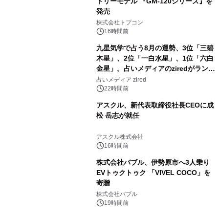
トリーモデル 『GM-120シリーズ』を
発売
3
株式会社トプコン
16時間前
九星気学で占う8月の運勢、3位「三碧
木星」、2位「一白水星」、1位「六白
金星」。占いメディアのziredがランキ
4
ングを発表
占いメディア zired
22時間前
アスクル、新代表取締役社長CEOに成
松 岳志が就任
5
アスクル株式会社
16時間前
株式会社バブル、伊勢原市へ3人乗り
EVトゥクトゥク 「VIVEL COCO」を
寄贈
6
株式会社バブル
19時間前