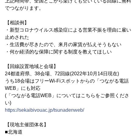
上記時間帯、全国どこから架けても空いている回線に無料
でつながります。
【相談例】
・新型コロナウイルス感染症による営業不振を理由に雇い
止めされた
・生活費が尽きたので、来月の家賃が払えそうもない
・何か経済的な保障に関する制度を教えてほしい
【回線設置地域と会場】
24都道府県、38会場、72回線(2022年10月14日現在)
うち18会場はフリーWi-Fiスポットからの「つながる電話
WEB」にも対応
(「つながる電話WEB」についてはこちらをご参照くださ
い)
https://sekaibivouac.jp/tsunadenweb/
【現地主催団体名】
■北海道