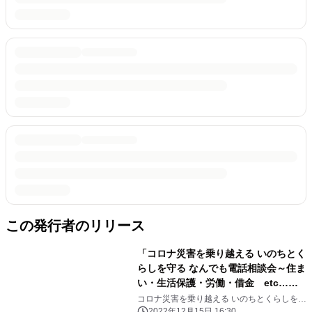
この発行者のリリース
「コロナ災害を乗り越える いのちとく
らしを守る なんでも電話相談会～住ま
い・生活保護・労働・借金 etc…
～」 【第17弾(最終会)】実施のお知ら
コロナ災害を乗り越える いのちとくらしを守
る なんでも電話相談会実行委員会
2022年12月15日 16:30