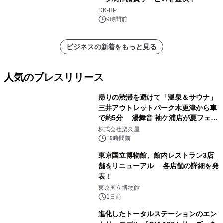
DK-HP
9時間前
ビジネスの新着をもっと見る
人気のプレスリリース
帰りの渋滞を避けて「温泉＆サウナ」
三井アウトレットパーク木更津から車
で約5分 湯舞音 袖ケ浦店が夏フェア
1
メニューを提供
株式会社楽久屋
19時間前
東京国立博物館、館内レストラン3店
舗をリニューアル 各店舗の詳細を発
表！
2
東京国立博物館
1日前
進化したトータルステーションのエン