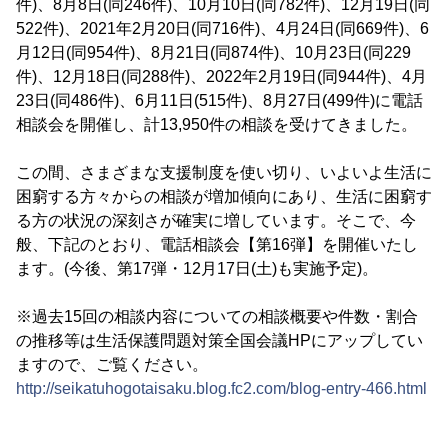
件)、8月8日(同246件)、10月10日(同782件)、12月19日(同
522件)、2021年2月20日(同716件)、4月24日(同669件)、6
月12日(同954件)、8月21日(同874件)、10月23日(同229
件)、12月18日(同288件)、2022年2月19日(同944件)、4月
23日(同486件)、6月11日(515件)、8月27日(499件)に電話
相談会を開催し、計13,950件の相談を受けてきました。
この間、さまざまな支援制度を使い切り、いよいよ生活に
困窮する方々からの相談が増加傾向にあり、生活に困窮す
る方の状況の深刻さが確実に増しています。そこで、今
般、下記のとおり、電話相談会【第16弾】を開催いたし
ます。(今後、第17弾・12月17日(土)も実施予定)。
※過去15回の相談内容についての相談概要や件数・割合
の推移等は生活保護問題対策全国会議HPにアップしてい
ますので、ご覧ください。
http://seikatuhogotaisaku.blog.fc2.com/blog-entry-466.html