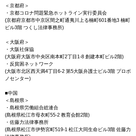
＜京都府＞
・京都コロナ問題緊急ホットライン実行委員会
(京都府京都市中京区間之町通夷川上る楠町601番地3 楠町
ビル3階 つくし法律事務所)
＜大阪府＞
・大阪社保協
(大阪府大阪市中央区南本町2丁目1-8 創建本町ビル2階)
・反貧困ネットワーク
(大阪市北区西天満4丁目6-2 第5大阪弁護士ビル3階 プロボ
ノセンター)
■中国
＜島根県＞
・島根県労働組合総連合
(島根県松江市母衣町55-2 教育会館2階)
・佐藤力法律事務所
(島根県松江市伊勢宮町519-1 松江大同生命ビル3階 佐藤力