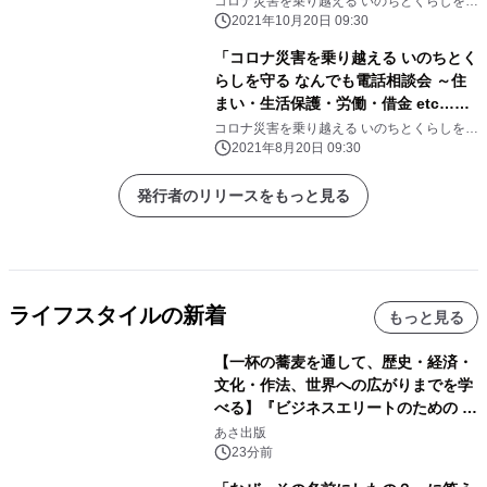
コロナ災害を乗り越える いのちとくらしを守
る なんでも電話相談会実行委員会
2021年10月20日 09:30
「コロナ災害を乗り越える いのちとく
らしを守る なんでも電話相談会 ～住
まい・生活保護・労働・借金 etc…
～」 【第9弾】実施のお知らせ
コロナ災害を乗り越える いのちとくらしを守
る なんでも電話相談会実行委員会
2021年8月20日 09:30
発行者のリリースをもっと見る
ライフスタイルの新着
もっと見る
【一杯の蕎麦を通して、歴史・経済・
文化・作法、世界への広がりまでを学
べる】『ビジネスエリートのための 教
養としての蕎麦』2026年8月25日
あさ出版
（火）発売
23分前