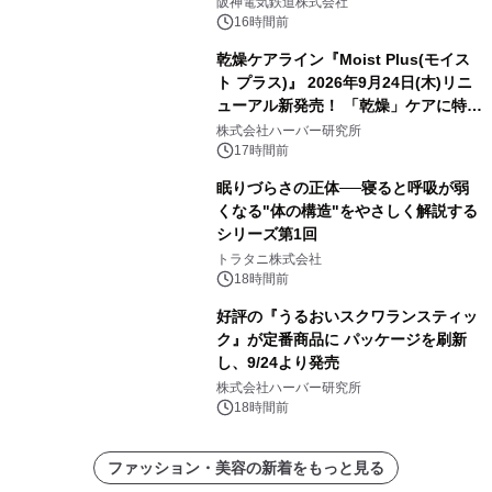
発売決定！
阪神電気鉄道株式会社
16時間前
乾燥ケアライン『Moist Plus(モイス
ト プラス)』 2026年9月24日(木)リニ
ューアル新発売！ 「乾燥」ケアに特化
し、ライン使いで潤いに満ちた肌へ
株式会社ハーバー研究所
17時間前
眠りづらさの正体──寝ると呼吸が弱
くなる"体の構造"をやさしく解説する
シリーズ第1回
トラタニ株式会社
18時間前
好評の『うるおいスクワランスティッ
ク』が定番商品に パッケージを刷新
し、9/24より発売
株式会社ハーバー研究所
18時間前
ファッション・美容の新着をもっと見る