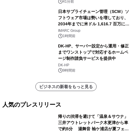
41分前
日本サプライチェーン管理（SCM）ソ
フトウェア市場は勢いを増しており、
2034年までに米ドル 1,616.7 百万に達
し、CAGR 3.42%で成長すると予測
IMARC Group
1時間前
DK-HP、サーバー設定から運用・修正
までワンストップで対応するホームペ
ージ制作請負サービスを提供中
DK-HP
9時間前
ビジネスの新着をもっと見る
人気のプレスリリース
帰りの渋滞を避けて「温泉＆サウナ」
三井アウトレットパーク木更津から車
で約5分 湯舞音 袖ケ浦店が夏フェア