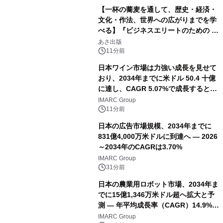
【一杯の蕎麦を通して、歴史・経済・
文化・作法、世界への広がりまでを学
べる】『ビジネスエリートのための 教
養としての蕎麦』2026年8月25日
あさ出版
（火）発売
11分前
日本ワイン市場は力強い成長を見せて
おり、2034年までに米ドル 50.4 十億
に達し、CAGR 5.07%で成長すると予
測
IMARC Group
11分前
日本の広告市場規模、2034年までに
831億4,000万米ドルに到達へ ― 2026
～2034年のCAGRは3.70%
IMARC Group
31分前
日本の農業用ロボット市場、2034年ま
でに15億1,346万米ドル超へ拡大と予
測 ― 年平均成長率（CAGR）14.9%を
記録
IMARC Group