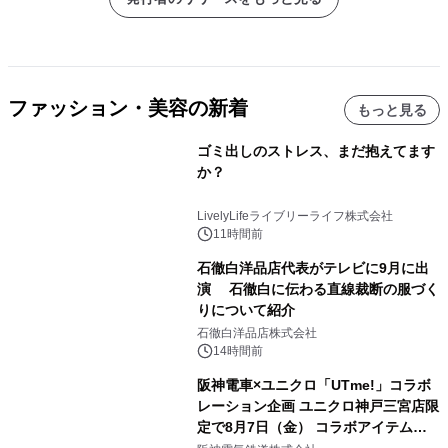
ファッション・美容の新着
もっと見る
ゴミ出しのストレス、まだ抱えてます
か？
LivelyLifeライブリーライフ株式会社
11時間前
石徹白洋品店代表がテレビに9月に出
演 石徹白に伝わる直線裁断の服づく
りについて紹介
石徹白洋品店株式会社
14時間前
阪神電車×ユニクロ「UTme!」コラボ
レーション企画 ユニクロ神戸三宮店限
定で8月7日（金） コラボアイテムが