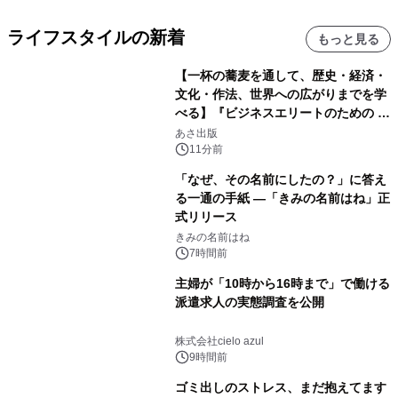
ライフスタイルの新着
もっと見る
【一杯の蕎麦を通して、歴史・経済・
文化・作法、世界への広がりまでを学
べる】『ビジネスエリートのための 教
養としての蕎麦』2026年8月25日
あさ出版
（火）発売
11分前
「なぜ、その名前にしたの？」に答え
る一通の手紙 ―「きみの名前はね」正
式リリース
きみの名前はね
7時間前
主婦が「10時から16時まで」で働ける
派遣求人の実態調査を公開
株式会社cielo azul
9時間前
ゴミ出しのストレス、まだ抱えてます