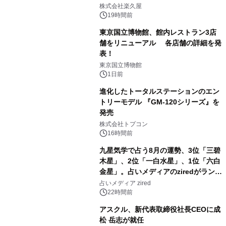
1
メニューを提供
株式会社楽久屋
19時間前
東京国立博物館、館内レストラン3店
舗をリニューアル 各店舗の詳細を発
表！
2
東京国立博物館
1日前
進化したトータルステーションのエン
トリーモデル 『GM-120シリーズ』を
発売
3
株式会社トプコン
16時間前
九星気学で占う8月の運勢、3位「三碧
木星」、2位「一白水星」、1位「六白
金星」。占いメディアのziredがランキ
4
ングを発表
占いメディア zired
22時間前
アスクル、新代表取締役社長CEOに成
松 岳志が就任