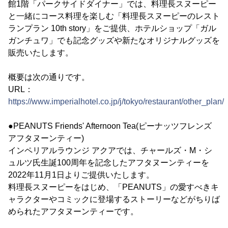
館1階「パークサイドダイナー」では、料理長スヌーピー
と一緒にコース料理を楽しむ「料理長スヌーピーのレスト
ランプラン 10th story」をご提供、ホテルショップ「ガル
ガンチュワ」でも記念グッズや新たなオリジナルグッズを
販売いたします。
概要は次の通りです。
URL：
https://www.imperialhotel.co.jp/j/tokyo/restaurant/other_plan
●PEANUTS Friends' Afternoon Tea(ピーナッツフレンズ
アフタヌーンティー)
インペリアルラウンジ アクアでは、チャールズ・M・シ
ュルツ氏生誕100周年を記念したアフタヌーンティーを
2022年11月1日よりご提供いたします。
料理長スヌーピーをはじめ、「PEANUTS」の愛すべきキ
ャラクターやコミックに登場するストーリーなどがちりば
められたアフタヌーンティーです。