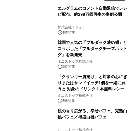
エルグラムのコメント自動返信でレシ
ピ配布、約298万回再生の事例公開
株式会社ミショナ
4時間前
韓国で人気の「ブルダック炒め麺」と
コラボした「ブルダックチーズハット
グ」を新発売
ミニストップ株式会社
5時間前
「クランキー唐揚げ」と対象のおにぎ
りまたはサンドイッチ1個を一緒に買
うと 対象のドリンク１本無料レシート
クーポンもらえる！※1
ミニストップ株式会社
5時間前
桃の香り広がる、幸せパフェ。完熟白
桃パフェ／得盛白桃パフェ
ミニストップ株式会社