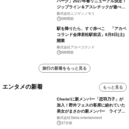
パーク」2027年春リニューアル決定！
ジップライン＆アスレチックが遊べる
のは今年が最後！ 「ラスト！ドキがム
株式会社ニジゲンノモリ
ネムネ～大作戦！」始動
6時間前
駅を降りたら、すぐ赤べこ 「アカベ
コランド会津若松駅前店」8月8日(土)
開業
株式会社アカベコランド
6時間前
旅行の新着をもっと見る
エンタメの新着
もっと見る
Cherie!に新メンバー「恋羽乃子」が
加入！野外フェスの客席に紛れていた
美女がまさかの新メンバー ライブ中
のサプライズ発表に会場騒然
株式会社Stella entertainment
37分前