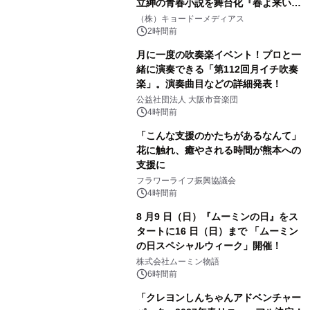
立紳の青春小説を舞台化『春よ来い、
マジで来い』キービジュアル解禁！
（株）キョードーメディアス
2時間前
月に一度の吹奏楽イベント！プロと一
緒に演奏できる「第112回月イチ吹奏
楽」。演奏曲目などの詳細発表！
公益社団法人 大阪市音楽団
4時間前
「こんな支援のかたちがあるなんて」
花に触れ、癒やされる時間が熊本への
支援に
フラワーライフ振興協議会
4時間前
8 月9 日（日）『ムーミンの日』をス
タートに16 日（日）まで 「ムーミン
の日スペシャルウィーク」開催！
株式会社ムーミン物語
6時間前
「クレヨンしんちゃんアドベンチャー