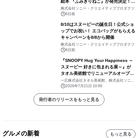
絵本 『ふみきりねこ』が発売決定！
LINEスタンプも同時リリース！
株式会社ソニー・クリエイティブプロダクツ
6日前
8/10はスヌーピーの誕生日！公式ショ
ップでお祝い！ エコバッグがもらえる
キャンペーンを8/8から開催
株式会社ソニー・クリエイティブプロダクツ
6日前
『SNOOPY Hug Your Happiness ～
スヌーピー 好きに包まれる展～』が
タオル美術館でリニューアルオープ
ン！
一広株式会社タオル美術館、株式会社ソニ
ー・クリエイティブプロダクツ
2026年7月21日 10:00
発行者のリリースをもっと見る
グルメの新着
もっと見る