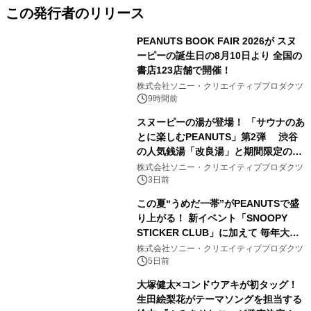
この発行者のリリース
PEANUTS BOOK FAIR 2026が スヌ
ーピーの誕生日の8月10日より 全国の
書店123店舗で開催！
株式会社ソニー・クリエイティブプロダクツ
9時間前
スヌーピーの湯が登場！ 「サウナのあ
とに楽しむPEANUTS」第2弾 渋谷
の人気銭湯「改良湯」と期間限定のコ
ラボレーション サウナイキタイコラ
株式会社ソニー・クリエイティブプロダクツ
ボグッズも発売決定！
3日前
この夏“うめだ一帯”がPEANUTSで盛
り上がる！ 新イベント「SNOOPY
STICKER CLUB」に加えて 毎年大好
評阪急の「うめだスヌーピーフェステ
株式会社ソニー・クリエイティブプロダクツ
ィバル」、 グラングリーン大阪 ショ
5日前
ップ&レストランでは 「I LIKE
大塚健太×コンドウアキが初タッグ！
SUMMER TIME with PEANUTS」を
生田絵梨花がテーマソングを担当する
初開催！