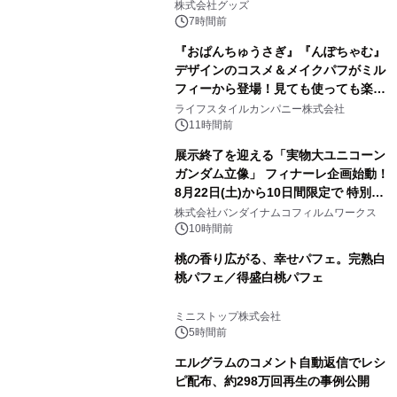
株式会社グッズ
7時間前
『おぱんちゅうさぎ』『んぽちゃむ』
デザインのコスメ＆メイクパフがミル
フィーから登場！見ても使っても楽し
3
い、ポップでキュートなコレクショ
ライフスタイルカンパニー株式会社
ン。
11時間前
展示終了を迎える「実物大ユニコーン
ガンダム立像」 フィナーレ企画始動！
8月22日(土)から10日間限定で 特別映
4
像『UNICORN GUNDAM Statue ―
株式会社バンダイナムコフィルムワークス
BEYOND POSSIBILITY ―』を上映！
10時間前
桃の香り広がる、幸せパフェ。完熟白
桃パフェ／得盛白桃パフェ
5
ミニストップ株式会社
5時間前
エルグラムのコメント自動返信でレシ
ピ配布、約298万回再生の事例公開