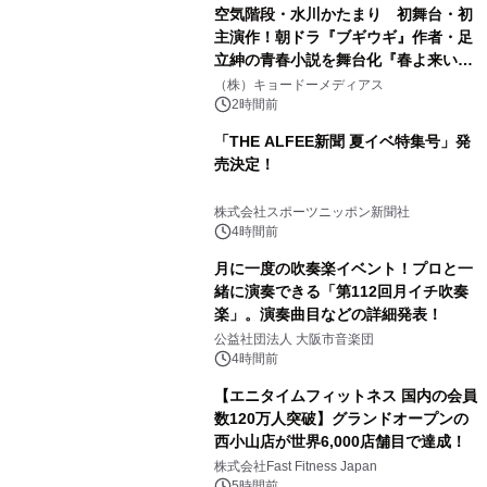
空気階段・水川かたまり 初舞台・初
主演作！朝ドラ『ブギウギ』作者・足
立紳の青春小説を舞台化『春よ来い、
マジで来い』キービジュアル解禁！
（株）キョードーメディアス
2時間前
「THE ALFEE新聞 夏イベ特集号」発
売決定！
株式会社スポーツニッポン新聞社
4時間前
月に一度の吹奏楽イベント！プロと一
緒に演奏できる「第112回月イチ吹奏
楽」。演奏曲目などの詳細発表！
公益社団法人 大阪市音楽団
4時間前
【エニタイムフィットネス 国内の会員
数120万人突破】グランドオープンの
西小山店が世界6,000店舗目で達成！
株式会社Fast Fitness Japan
5時間前