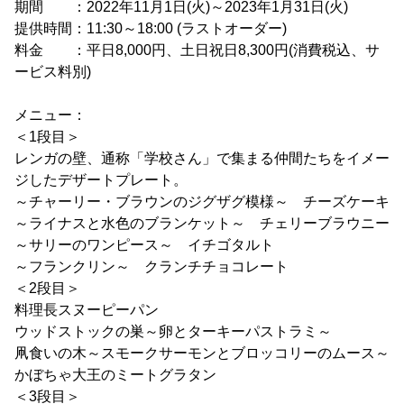
期間 ：2022年11月1日(火)～2023年1月31日(火)
提供時間：11:30～18:00 (ラストオーダー)
料金 ：平日8,000円、土日祝日8,300円(消費税込、サ
ービス料別)
メニュー：
＜1段目＞
レンガの壁、通称「学校さん」で集まる仲間たちをイメー
ジしたデザートプレート。
～チャーリー・ブラウンのジグザグ模様～ チーズケーキ
～ライナスと水色のブランケット～ チェリーブラウニー
～サリーのワンピース～ イチゴタルト
～フランクリン～ クランチチョコレート
＜2段目＞
料理長スヌーピーパン
ウッドストックの巣～卵とターキーパストラミ～
凧食いの木～スモークサーモンとブロッコリーのムース～
かぼちゃ大王のミートグラタン
＜3段目＞