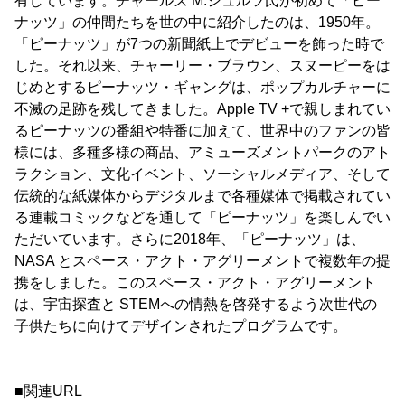
有しています。チャールズ M.シュルツ氏が初めて「ピー
ナッツ」の仲間たちを世の中に紹介したのは、1950年。
「ピーナッツ」が7つの新聞紙上でデビューを飾った時で
した。それ以来、チャーリー・ブラウン、スヌーピーをは
じめとするピーナッツ・ギャングは、ポップカルチャーに
不滅の足跡を残してきました。Apple TV +で親しまれてい
るピーナッツの番組や特番に加えて、世界中のファンの皆
様には、多種多様の商品、アミューズメントパークのアト
ラクション、文化イベント、ソーシャルメディア、そして
伝統的な紙媒体からデジタルまで各種媒体で掲載されてい
る連載コミックなどを通して「ピーナッツ」を楽しんでい
ただいています。さらに2018年、「ピーナッツ」は、
NASA とスペース・アクト・アグリーメントで複数年の提
携をしました。このスペース・アクト・アグリーメント
は、宇宙探査と STEMへの情熱を啓発するよう次世代の
子供たちに向けてデザインされたプログラムです。
■関連URL