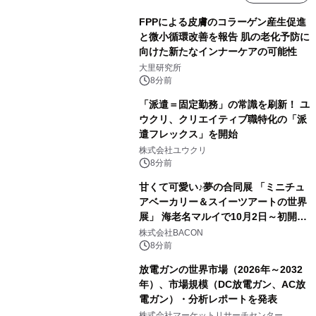
FPPによる皮膚のコラーゲン産生促進
と微小循環改善を報告 肌の老化予防に
向けた新たなインナーケアの可能性
大里研究所
8分前
「派遣＝固定勤務」の常識を刷新！ ユ
ウクリ、クリエイティブ職特化の「派
遣フレックス」を開始
株式会社ユウクリ
8分前
甘くて可愛い♪夢の合同展 「ミニチュ
アベーカリー＆スイーツアートの世界
展」 海老名マルイで10月2日～初開
催！
株式会社BACON
8分前
放電ガンの世界市場（2026年～2032
年）、市場規模（DC放電ガン、AC放
電ガン）・分析レポートを発表
株式会社マーケットリサーチセンター