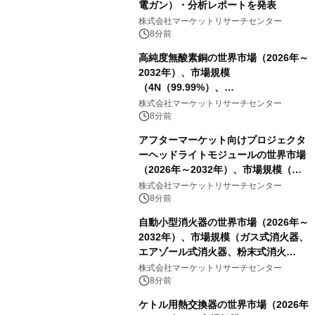
電ガン）・分析レポートを発表
株式会社マーケットリサーチセンター
8分前
高純度無酸素銅の世界市場（2026年～
2032年）、市場規模
（4N（99.99%）、
4N5（99.995%）、5N（99.999%）、
株式会社マーケットリサーチセンター
5N5（99.9995%））・分析レポート
8分前
を発表
アフターマーケット向けプロジェクタ
ーヘッドライトモジュールの世界市場
（2026年～2032年）、市場規模（シ
ングルダイレクトビーム、デュアルダ
株式会社マーケットリサーチセンター
イレクトビーム、その他）・分析レポ
8分前
ートを発表
自動小型消火器の世界市場（2026年～
2032年）、市場規模（ガス式消火器、
エアゾール式消火器、粉末式消火
器）・分析レポートを発表
株式会社マーケットリサーチセンター
8分前
ケトル用熱交換器の世界市場（2026年