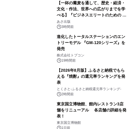
【一杯の蕎麦を通して、歴史・経済・
文化・作法、世界への広がりまでを学
べる】『ビジネスエリートのための 教
2
養としての蕎麦』2026年8月25日
あさ出版
（火）発売
3時間前
進化したトータルステーションのエン
トリーモデル 『GM-120シリーズ』を
発売
3
株式会社トプコン
19時間前
【2026年8月版】ふるさと納税でもら
える『焼酎』の還元率ランキングを発
表
4
とくさと-ふるさと納税還元率ランキング-
2時間前
東京国立博物館、館内レストラン3店
舗をリニューアル 各店舗の詳細を発
表！
5
東京国立博物館
1日前