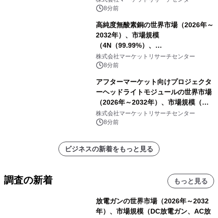
8分前
高純度無酸素銅の世界市場（2026年～
2032年）、市場規模
（4N（99.99%）、
4N5（99.995%）、5N（99.999%）、
株式会社マーケットリサーチセンター
5N5（99.9995%））・分析レポート
8分前
を発表
アフターマーケット向けプロジェクタ
ーヘッドライトモジュールの世界市場
（2026年～2032年）、市場規模（シ
ングルダイレクトビーム、デュアルダ
株式会社マーケットリサーチセンター
イレクトビーム、その他）・分析レポ
8分前
ートを発表
ビジネスの新着をもっと見る
調査の新着
もっと見る
放電ガンの世界市場（2026年～2032
年）、市場規模（DC放電ガン、AC放