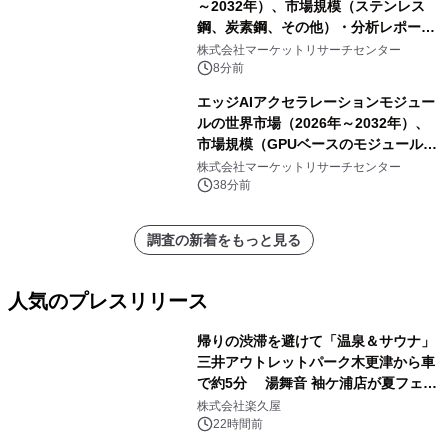
～2032年）、市場規模（ステンレス
鋼、炭素鋼、その他）・分析レポート
を発表
株式会社マーケットリサーチセンター
8分前
エッジAIアクセラレーションモジュー
ルの世界市場（2026年～2032年）、
市場規模（GPUベースのモジュール、
NPU/TPUベースのモジュール、FPGA
株式会社マーケットリサーチセンター
ベースのモジュール、ASICベースのモ
38分前
ジュール）・分析レポートを発表
調査の新着をもっと見る
人気のプレスリリース
帰りの渋滞を避けて「温泉＆サウナ」
三井アウトレットパーク木更津から車
で約5分 湯舞音 袖ケ浦店が夏フェア
1
メニューを提供
株式会社楽久屋
22時間前