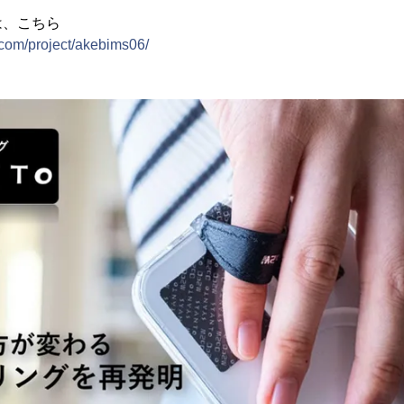
は、こちら
com/project/akebims06/