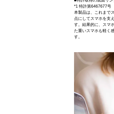
■特許取得の底面リ
*1 特許第6467677号
本製品は、これまで
点にしてスマホを支
す。結果的に、スマ
た重いスマホも軽く
す。