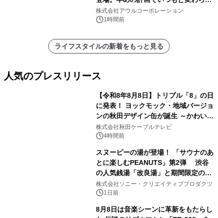
大人の冬旅を。ー夕日ヶ浦温泉「佳松
株式会社アウルコーポレーション
苑 別邸ふうか」ー
1時間前
ライフスタイルの新着をもっと見る
人気のプレスリリース
【令和8年8月8日】トリプル「8」の日
に発表！ ヨックモック・地域バージョ
ンの秋田デザイン缶が誕生 ～かわいい
1
秋田犬の子犬と秋田の四季と名所を巡
株式会社秋田ケーブルテレビ
るパッケージ～ 9月1日(火)秋田県内で
4時間前
販売開始
スヌーピーの湯が登場！ 「サウナのあ
とに楽しむPEANUTS」第2弾 渋谷
の人気銭湯「改良湯」と期間限定のコ
2
ラボレーション サウナイキタイコラ
株式会社ソニー・クリエイティブプロダクツ
ボグッズも発売決定！
1日前
8月8日は音楽シーンに革新をもたらし