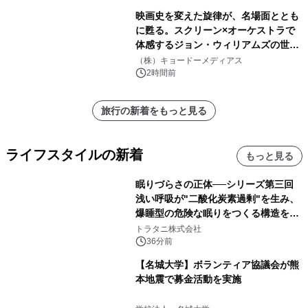
映画史を変えた旋律が、名場面ととも
に甦る。スクリーン×オーケストラで
体感するジョン・ウィリアムズの世
界。ジョン・ウィリアムズ：シネマ・
（株）キョードーメディアス
スペクタキュラー・コンサート 開催決
2時間前
定！
旅行の新着をもっと見る
ライフスタイルの新着
もっと見る
眠りづらさの正体──シリーズ第三回
浅い呼吸が"二酸化炭素過剰"を生み、
爆睡型の危険な眠りをつくる構造を解
説
トラタニ株式会社
36分前
【名城大学】ボランティア協議会が熊
本地震で募金活動を実施