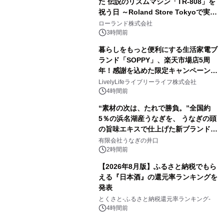
た 伝説のリズムマシン「TR-808」を
祝う日 ～Roland Store Tokyoで実機
3
を展示しての 記念キャンペーンを開
ローランド株式会社
催 英国ラジオ「NTS」の 特別プログ
3時間前
ラムや、「TR-808」を愛する伝説的
暮らしをもっと便利にする生活家電ブ
アーティストを フィーチャーしたアニ
ランド「SOPPY」、楽天市場店5周
メーションを公開～
年！感謝を込めた限定キャンペーンを
4
8月10日より開催
LivelyLifeライブリーライフ株式会社
4時間前
“素材の次は、たれで勝負。”全国約
5％の浜名湖産うなぎを、 うなぎの頭
の旨味エキスで仕上げた新ブランド
5
「井口の誉」誕生
有限会社うなぎの井口
2時間前
【2026年8月版】ふるさと納税でもら
える『日本酒』の還元率ランキングを
発表
6
とくさと-ふるさと納税還元率ランキング-
4時間前