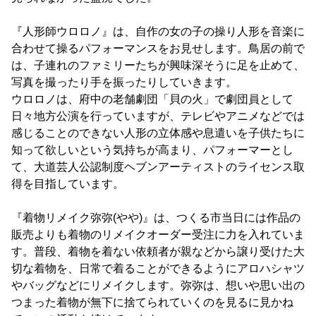
『人形師ウロロノ』は、自作の女の子の操り人形を音楽に
合わせて操るパフォーマンスをお見せします。鳥居の前で
は、子連れのファミリーたちが興味深そうに足を止めて、
写真を撮ったり手を振ったりしていきます。
ウロロノは、府中の老舗劇団「貝の火」で劇団員として
日々地方公演を行っていますが、テレビやアニメなどでは
感じることのできない人形の立体感や息遣いを子供たちに
知って欲しいという気持ちが高まり、パフォーマーとし
て、大道芸人公認制度ヘブンアーティストのライセンス取
得を目指しています。
『着物リメイク弥弥(やや)』は、つくる市当日には作品の
販売よりも着物のリメイクオーダー受注に力を入れていま
す。普段、着物を着ない依頼者が親などから譲り受けた大
切な着物を、日常で着ることができるようにアロハシャツ
やバッグなどにリメイクします。弥弥は、想いや思い出の
つまった着物が無下に捨てられていくのを見るに見かね