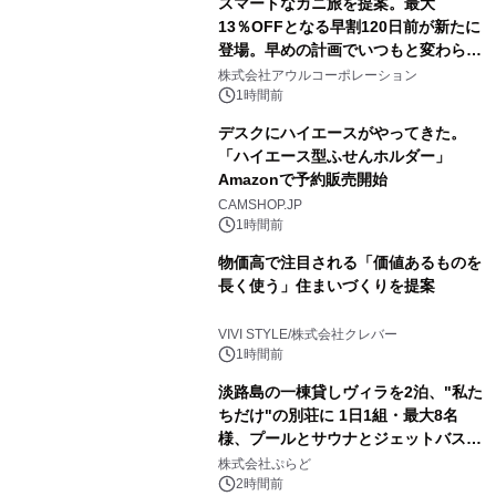
スマートなカニ旅を提案。最大
13％OFFとなる早割120日前が新たに
登場。早めの計画でいつもと変わらぬ
大人の冬旅を。ー夕日ヶ浦温泉「佳松
株式会社アウルコーポレーション
苑 別邸ふうか」ー
1時間前
デスクにハイエースがやってきた。
「ハイエース型ふせんホルダー」
Amazonで予約販売開始
CAMSHOP.JP
1時間前
物価高で注目される「価値あるものを
長く使う」住まいづくりを提案
VIVI STYLE/株式会社クレバー
1時間前
淡路島の一棟貸しヴィラを2泊、"私た
ちだけ"の別荘に 1日1組・最大8名
様、プールとサウナとジェットバス付
きで Villa Mon Temps AWAJIの連泊
株式会社ぷらど
素泊りプラン
2時間前