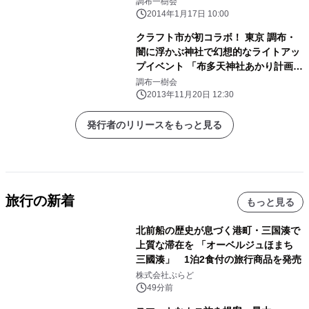
市」2014年開催のお知らせ
調布一樹会
2014年1月17日 10:00
クラフト市が初コラボ！ 東京 調布・
闇に浮かぶ神社で幻想的なライトアッ
プイベント 「布多天神社あかり計画」
が12月1日、布多天神社にて開催
調布一樹会
2013年11月20日 12:30
発行者のリリースをもっと見る
旅行の新着
もっと見る
北前船の歴史が息づく港町・三国湊で
上質な滞在を 「オーベルジュほまち
三國湊」 1泊2食付の旅行商品を発売
株式会社ぷらど
49分前