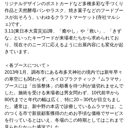
リジナルデザインのポストカードなど多種多彩な手づくり
作品と天然酵母パンやラスク、焼き菓子などのフードブー
スが出そろう、いわゆるクラフトマーケット(寺社マルシ
ェ)です。
3.11(東日本大震災)以降、「癒やし」や「救い」、「きず
な」といったキーワードが来場者たちから求められてお
り、現在そのニーズに応えるように出展内容にも変化が起
きています。
＜各ブースについて＞
2013年1月、調布市にある布多天神社の境内では新年早々
の寒空にも関わらず、カイロプラクティック『ムラマサ』
ブースには「出張整体」の順番を待つ列が途切れませんで
した。施術を受ける来場者は男女問わず、10代前半から
80代までと年代の幅は広く、特に20～30代が目立ちまし
た。通常は、新中野の本店で診療しているムラマサは、こ
のつくる市で新規顧客獲得のためお手頃な価格でサービス
を行っているとはいえ、冬場のこの時期としてはこれまで
見られなかった盛況でした。