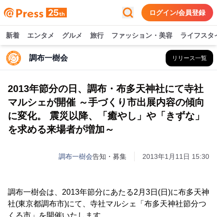
ログイン/会員登録
新着
エンタメ
グルメ
旅行
ファッション・美容
ライフスタ
調布一樹会
リリース一覧
2013年節分の日、調布・布多天神社にて寺社
マルシェが開催 ～手づくり市出展内容の傾向
に変化。 震災以降、「癒やし」や「きずな」
を求める来場者が増加～
調布一樹会
告知・募集
2013年1月11日 15:30
調布一樹会は、2013年節分にあたる2月3日(日)に布多天神
社(東京都調布市)にて、寺社マルシェ「布多天神社節分つ
くる市」を開催いたします。