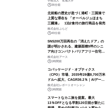
学校法人 名城大学
36分前
北前船の歴史が息づく港町・三国湊で
上質な滞在を 「オーベルジュほまち
三國湊」 1泊2食付の旅行商品を発売
株式会社ぷらど
49分前
SNS200万回再生の「消えたドア」の
謎が明かされる、建築面積9坪のシニ
ア向けコンパクトバリアフリー住宅が
誕生
株式会社アース
1時間前
コパッケージド・オプティクス
（CPO）市場、2035年28億8,700万米
ドルへ拡大、CAGR36.2％｜AIデータ
センター・高速光通信需要が成長を加
株式会社レポートオーシャン
速
1時間前
スマートなカニ旅を提案。最大
13％OFFとなる早割120日前が新たに
登場。早めの計画でいつもと変わらぬ