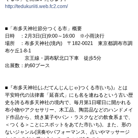
http://tedukuriiti.web.fc2.com/
■「布多天神社節分つくる市」概要
日時 ：2月3日(日)9:00～16:00 ※小雨決行
場所 ：布多天神社(境内) 〒182-0021 東京都調布市調
布ケ丘1-8-1
京王線・調布駅北口下車 徒歩5分
出展数：約60ブース
■『布多天神社(ふだてんじんじゃ)つくる市(いち)』とは
平安時代の法律書「延喜式」にも名を連ねるという古い歴
史を誇る布多天神社の境内で、毎月第1日曜日に開かれる
布小物やアクセサリー、木工品、陶芸品などのハンドメイ
ド作品から、焼き菓子やパン・ラスクなどの飲食系まで、
＜つくる＞ことにスポットをあてた市(いち)。また、形の
ないジャンル(演奏やパフォーマンス、占いやマッサージ