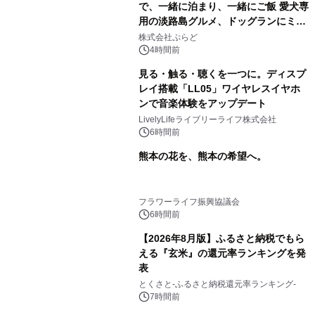
で、一緒に泊まり、一緒にご飯 愛犬専
用の淡路島グルメ、ドッグランにミニ
プール グランピングとトレーラーハウ
株式会社ぷらど
スの2施設で
4時間前
見る・触る・聴くを一つに。ディスプ
レイ搭載「LL05」ワイヤレスイヤホ
ンで音楽体験をアップデート
LivelyLifeライブリーライフ株式会社
6時間前
熊本の花を、熊本の希望へ。
フラワーライフ振興協議会
6時間前
【2026年8月版】ふるさと納税でもら
える『玄米』の還元率ランキングを発
表
とくさと-ふるさと納税還元率ランキング-
7時間前