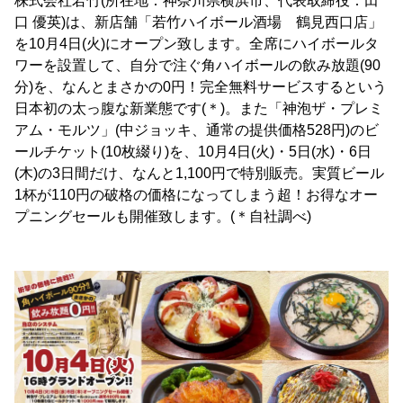
株式会社若竹(所在地：神奈川県横浜市、代表取締役：田
口 優英)は、新店舗「若竹ハイボール酒場 鶴見西口店」
を10月4日(火)にオープン致します。全席にハイボールタ
ワーを設置して、自分で注ぐ角ハイボールの飲み放題(90
分)を、なんとまさかの0円！完全無料サービスするという
日本初の太っ腹な新業態です(＊)。また「神泡ザ・プレミ
アム・モルツ」(中ジョッキ、通常の提供価格528円)のビ
ールチケット(10枚綴り)を、10月4日(火)・5日(水)・6日
(木)の3日間だけ、なんと1,100円で特別販売。実質ビール
1杯が110円の破格の価格になってしまう超！お得なオー
プニングセールも開催致します。(＊自社調べ)