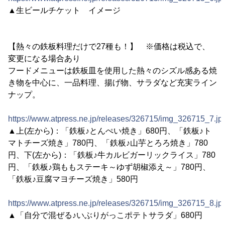
▲生ビールチケット イメージ
【熱々の鉄板料理だけで27種も！】 ※価格は税込で、
変更になる場合あり
フードメニューは鉄板皿を使用した熱々のシズル感ある焼
き物を中心に、一品料理、揚げ物、サラダなど充実ライン
ナップ。
https://www.atpress.ne.jp/releases/326715/img_326715_7.jp
▲上(左から)：「鉄板♪とんぺい焼き」680円、「鉄板♪ト
マトチーズ焼き」780円、「鉄板♪山芋とろろ焼き」780
円、下(左から)：「鉄板♪牛カルビガーリックライス」780
円、「鉄板♪鶏ももステーキ～ゆず胡椒添え～」780円、
「鉄板♪豆腐マヨチーズ焼き」580円
https://www.atpress.ne.jp/releases/326715/img_326715_8.jp
▲「自分で混ぜる♪いぶりがっこポテトサラダ」680円