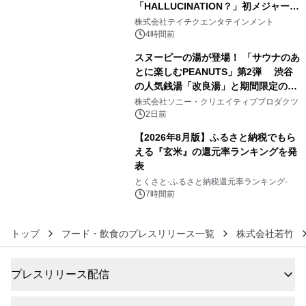
「HALLUCINATION？」初メジャー配
4
信リリース決定！
株式会社テイチクエンタテインメント
4時間前
スヌーピーの湯が登場！ 「サウナのあ
とに楽しむPEANUTS」第2弾 渋谷
の人気銭湯「改良湯」と期間限定のコ
5
ラボレーション サウナイキタイコラ
株式会社ソニー・クリエイティブプロダクツ
ボグッズも発売決定！
2日前
【2026年8月版】ふるさと納税でもら
える『玄米』の還元率ランキングを発
表
6
とくさと-ふるさと納税還元率ランキング-
7時間前
トップ
フード・飲食のプレスリリース一覧
株式会社若竹
プレスリリース配信