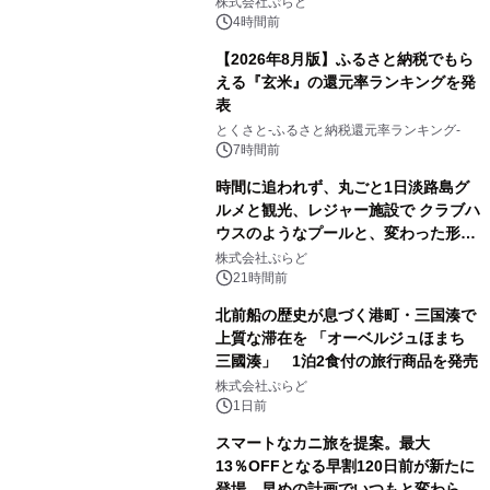
株式会社ぷらど
スの2施設で
4時間前
【2026年8月版】ふるさと納税でもら
える『玄米』の還元率ランキングを発
表
とくさと-ふるさと納税還元率ランキング-
7時間前
時間に追われず、丸ごと1日淡路島グ
ルメと観光、レジャー施設で クラブハ
ウスのようなプールと、変わった形の
サウナも 「THE BOXY AWAJI」のお
株式会社ぷらど
得な素泊まり連泊プランで
21時間前
北前船の歴史が息づく港町・三国湊で
上質な滞在を 「オーベルジュほまち
三國湊」 1泊2食付の旅行商品を発売
株式会社ぷらど
1日前
スマートなカニ旅を提案。最大
13％OFFとなる早割120日前が新たに
登場。早めの計画でいつもと変わらぬ