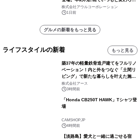
大人の冬旅を。ー夕日ヶ浦温泉「佳松
株式会社アウルコーポレーション
苑 別邸ふうか」ー
1日前
グルメの新着をもっと見る
ライフスタイルの新着
もっと見る
築37年の軽量鉄骨造戸建てをフルリノ
ベーション！内と外をつなぐ「土間リ
ビング」で新たな暮らしを叶えた施工
事例を株式会社アースが公開
株式会社アース
3時間前
「Honda CB250T HAWK」Tシャツ登
場
CAMSHOP.JP
4時間前
【淡路島】愛犬と一緒に過ごせる宿