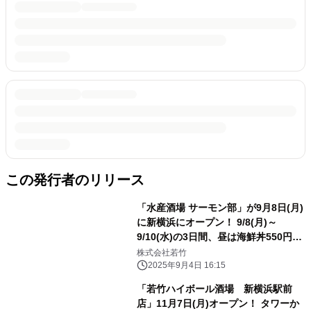
この発行者のリリース
「水産酒場 サーモン部」が9月8日(月)
に新横浜にオープン！ 9/8(月)～
9/10(水)の3日間、昼は海鮮丼550円、
夜はビール1杯5円！ 毎日直送で仕入
株式会社若竹
れる極上「青森サーモン」をお得に堪
2025年9月4日 16:15
能
「若竹ハイボール酒場 新横浜駅前
店」11月7日(月)オープン！ タワーか