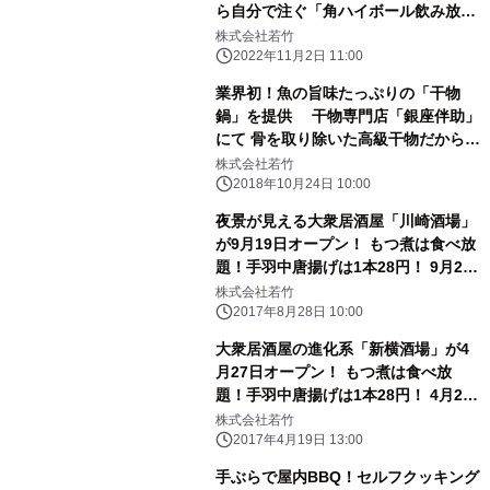
ら自分で注ぐ「角ハイボール飲み放
題」が無料！ という衝撃の店が、早く
株式会社若竹
も2店舗目に！ 11月9日までオープニ
2022年11月2日 11:00
ングセールも開催
業界初！魚の旨味たっぷりの「干物
鍋」を提供 干物専門店「銀座伴助」
にて 骨を取り除いた高級干物だからこ
そ美味！
株式会社若竹
2018年10月24日 10:00
夜景が見える大衆居酒屋「川崎酒場」
が9月19日オープン！ もつ煮は食べ放
題！手羽中唐揚げは1本28円！ 9月24
日までお得なオープニングセールを実
株式会社若竹
施！
2017年8月28日 10:00
大衆居酒屋の進化系「新横酒場」が4
月27日オープン！ もつ煮は食べ放
題！手羽中唐揚げは1本28円！ 4月28
日プレミアムフライデーは15時開店
株式会社若竹
2017年4月19日 13:00
手ぶらで屋内BBQ！セルフクッキング