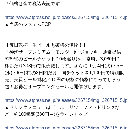
＊価格は全て税込表記です
https://www.atpress.ne.jp/releases/326715/img_326715_4.jp
▲当店のシステムPOP
【毎日乾杯！生ビールも破格の値段！】
「神泡ザ・プレミアム・モルツ」(中ジョッキ、通常提供
528円)のビールチケット(10枚綴り)を、常時、3,080円(1
杯あたり308円)で販売致します。さらに10月4日(火)・5日
(水)・6日(木)の3日間だけ、同チケットを1,100円で特別販
売。実質ビール1杯が110円の破格の価格になってしまう
超！お得なオープニングセールも開催致します。
https://www.atpress.ne.jp/releases/326715/img_326715_5.jp
▲ドリンクメニューはビール・サワーソフトドリンクな
ど、約100種類(380円～)をラインアップ
https://www.atpress.ne.jp/releases/326715/img_326715_6.jp