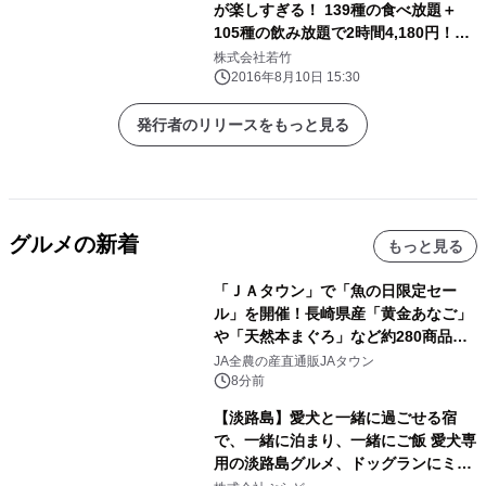
が楽しすぎる！ 139種の食べ放題＋
105種の飲み放題で2時間4,180円！
「お好み焼 若竹」が 「Kanagawa笑
株式会社若竹
顔100倍プロジェクト」を始動！
2016年8月10日 15:30
発行者のリリースをもっと見る
グルメの新着
もっと見る
「ＪＡタウン」で「魚の日限定セー
ル」を開催！長崎県産「黄金あなご」
や「天然本まぐろ」など約280商品を
販売！～毎月１０日の定例企画～
JA全農の産直通販JAタウン
8分前
【淡路島】愛犬と一緒に過ごせる宿
で、一緒に泊まり、一緒にご飯 愛犬専
用の淡路島グルメ、ドッグランにミニ
プール グランピングとトレーラーハウ