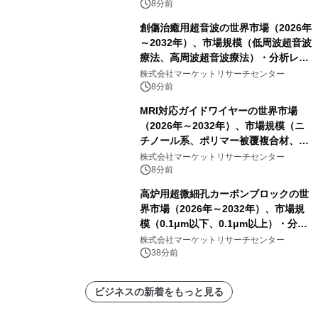
8分前
創傷治癒用超音波の世界市場（2026年
～2032年）、市場規模（低周波超音波
療法、高周波超音波療法）・分析レポ
ートを発表
株式会社マーケットリサーチセンター
8分前
MRI対応ガイドワイヤーの世界市場
（2026年～2032年）、市場規模（ニ
チノール系、ポリマー被覆複合材、そ
の他）・分析レポートを発表
株式会社マーケットリサーチセンター
8分前
高炉用超微細孔カーボンブロックの世
界市場（2026年～2032年）、市場規
模（0.1μm以下、0.1μm以上）・分析
レポートを発表
株式会社マーケットリサーチセンター
38分前
ビジネスの新着をもっと見る