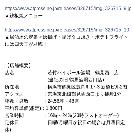
https://www.atpress.ne.jp/releases/326715/img_326715_9.jp
▲鉄板焼メニュー
https://www.atpress.ne.jp/releases/326715/img_326715_10.j
▲居酒屋の定番＜唐揚げ・揚げタコ焼き・ポテトフライ＞
には四天王が君臨！
【店舗概要】
店名 ：若竹ハイボール酒場 鶴見西口店
(当社の旧 鶴見酒場西口店)
所在地 ：横浜市鶴見区豊岡町17-3 新橋ビル2階
アクセス ：京浜東北線鶴見駅西口より徒歩1分
坪数・席数 ：24.56坪・48席
平均客単価(想定)：1,800円
営業時間 ：16時～24時(23時ラストオーダー)
定休日 ：日曜(月曜日が祝日の場合は月曜日定
休)