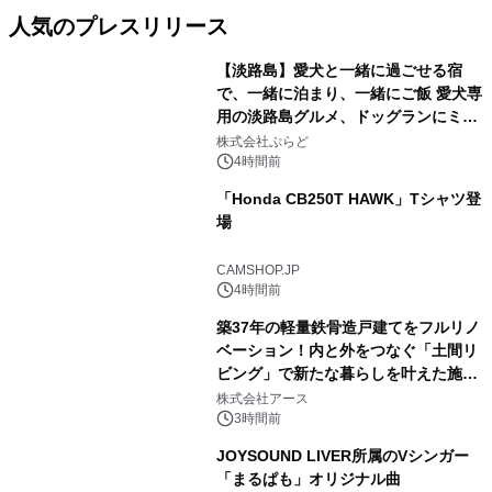
人気のプレスリリース
【淡路島】愛犬と一緒に過ごせる宿
で、一緒に泊まり、一緒にご飯 愛犬専
用の淡路島グルメ、ドッグランにミニ
1
プール グランピングとトレーラーハウ
株式会社ぷらど
スの2施設で
4時間前
「Honda CB250T HAWK」Tシャツ登
場
2
CAMSHOP.JP
4時間前
築37年の軽量鉄骨造戸建てをフルリノ
ベーション！内と外をつなぐ「土間リ
ビング」で新たな暮らしを叶えた施工
3
事例を株式会社アースが公開
株式会社アース
3時間前
JOYSOUND LIVER所属のVシンガー
「まるぱも」オリジナル曲