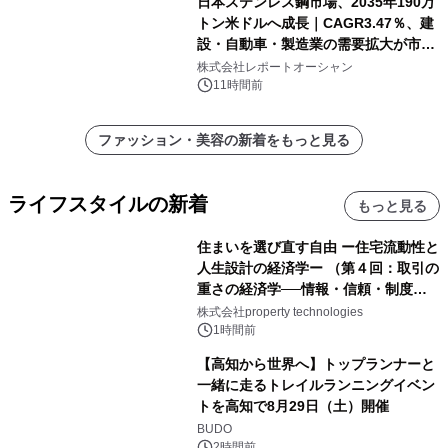
日本ステンレス鋼市場、2035年190万
トン米ドルへ成長｜CAGR3.47％、建
設・自動車・製造業の需要拡大が市場
を牽引
株式会社レポートオーシャン
11時間前
ファッション・美容の新着をもっと見る
ライフスタイルの新着
もっと見る
住まいを選び直す自由 ー住宅流動性と
人生設計の経済学ー （第４回：取引の
重さの経済学──情報・信頼・制度を
PropTechはどう組み替えるか）｜
株式会社property technologies
PropTech-Lab
1時間前
【高知から世界へ】トップランナーと
一緒に走るトレイルランニングイベン
トを高知で8月29日（土）開催
BUDO
2時間前