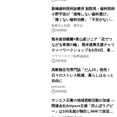
新橋歯科医科診療所 副院長・歯科医師
小野宇宙が「後悔しない歯科選び」
「痛くない歯科治療」「不安がない治
療計画」をテーマに専門監修
医療法人財団 興学会
3時間前
熊本産胡蝶蘭×富山産ジニア「花でつ
ながる希望の輪」 熊本復興支援チャリ
ティーワークショップを8月9日、富
山・射水で開催
フラワーライフ振興協議会
3時間前
高断熱住宅専門誌「だん25」発売！
日々のストレス軽減、暮らしはもっと
自由に
jimosumu
4時間前
サンエス石膏の地域貢献活動が加速 ―
関連会社Attipect主催「田んぼラグビ
ー」は100名超が熱狂しNHKで放送さ
れました。