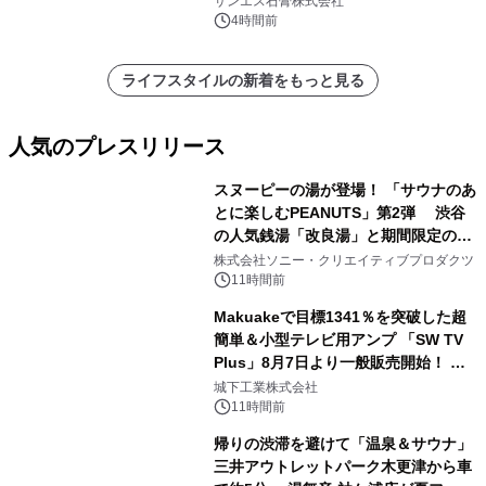
サンエス石膏株式会社
4時間前
ライフスタイルの新着をもっと見る
人気のプレスリリース
スヌーピーの湯が登場！ 「サウナのあ
とに楽しむPEANUTS」第2弾 渋谷
の人気銭湯「改良湯」と期間限定のコ
1
ラボレーション サウナイキタイコラ
株式会社ソニー・クリエイティブプロダクツ
ボグッズも発売決定！
11時間前
Makuakeで目標1341％を突破した超
簡単＆小型テレビ用アンプ 「SW TV
Plus」8月7日より一般販売開始！ ケ
2
ーブル1本つなぐだけ、テレビの音が
城下工業株式会社
ぐっと豊かに
11時間前
帰りの渋滞を避けて「温泉＆サウナ」
三井アウトレットパーク木更津から車