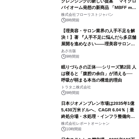
クレンジングの新しい提案 マイクロ
バイオーム発想の新商品 「MBFF mb
クレンジングPRO」を2026年8月6日
株式会社フローリストジャパン
発売
8時間前
【理美容・サロン業界の人手不足を解
決！】著 『人手不足に悩んだら多店舗
展開を進めなさい――理美容サロン
「多店舗展開」の教科書』2026年8月
あさ出版
24日（月）発売
9時間前
眠りづらさの正体──シリーズ第2回 人
は寝ると「腹腔の余白」が消える──
呼吸が弱まる本当の構造的理由
トラタニ株式会社
9時間前
日本ジオメンブレン市場は2035年1億
5,430万米ドルへ、CAGR 6.04％｜最
終処分場・水処理・インフラ整備向け
需要拡大
株式会社レポートオーシャン
10時間前