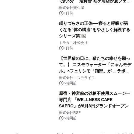
で約5分 湯舞音 袖ケ浦店が夏フェア
3
メニューを提供
株式会社楽久屋
1日前
眠りづらさの正体──寝ると呼吸が弱
くなる"体の構造"をやさしく解説する
シリーズ第1回
4
トラタニ株式会社
1日前
【世界猫の日に、猫たちの幸せを願っ
て。】 コスモウォーター「にゃんモデ
ル」×フェリシモ「猫部」が コラボキ
5
ャンペーンを実施
株式会社コスモライフ
5時間前
原宿・神宮前の砂糖不使用スムージー
専門店 「WELLNESS CAFE
SAPRO」が8月8日グランドオープン
6
株式会社RSF
5時間前