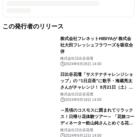
この発行者のリリース
株式会社フレネットHIBIYAが 株式会
社大田フレッシュフラワーズを吸収合
併
株式会社日比谷花壇
2024年9月26日 14:00
日比谷花壇「サステナチャレンジショ
ップ」の “1日店長”に歌手・海蔵亮太
さんがチャレンジ！ 9月21日（土）
Hibiya-Kadan Style 渋谷ヒカリエ
株式会社日比谷花壇
ShinQs店内
2024年9月18日 14:00
～見頃のコスモスに囲まれてリラック
ス！日帰り花体験ツアー～ 「花旅コー
ディネーター舩山純さんとめぐる花散
歩」 千葉・あけぼの山農業公園で10
株式会社日比谷花壇
月18日（金）開催
2024年9月12日 14:00