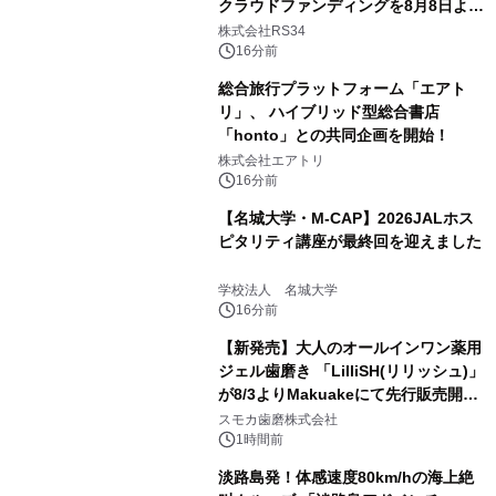
クラウドファンディングを8月8日より
開始
株式会社RS34
16分前
総合旅行プラットフォーム「エアト
リ」、 ハイブリッド型総合書店
「honto」との共同企画を開始！
株式会社エアトリ
16分前
【名城大学・M-CAP】2026JALホス
ピタリティ講座が最終回を迎えました
学校法人 名城大学
16分前
【新発売】大人のオールインワン薬用
ジェル歯磨き 「LilliSH(リリッシュ)」
が8/3よりMakuakeにて先行販売開
始！
スモカ歯磨株式会社
1時間前
淡路島発！体感速度80km/hの海上絶