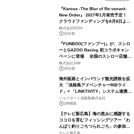
『Karous -The Blur of Re:venant-
New Order』 2027年1月発売予定！
クラウドファンディングを8月8日より
開始
株式会社RS34
16分前
『FUNBOO(ファンブー)』が、スシロ
ーとGAZOO Racing 初コラボキャン
ペーンに登場 全国のスシロー店舗で
GR 4車種の FUNBOO(ミニカー)付き
株式会社JAM
メニューが展開されます
16分前
海外販路とインバウンド観光誘致を拡
大 「淡路島アドベンチャーRIBライ
ド」× 「LINKTIVITY」システム連携を
開始！
ジョイポート淡路島株式会社
1時間前
【テレビ新広島】海の恵みに感謝する
ココロを育むフィッシングツアー「わ
んぱく釣りごろつられごろ」の参加小
学生を募集
テレビ新広島