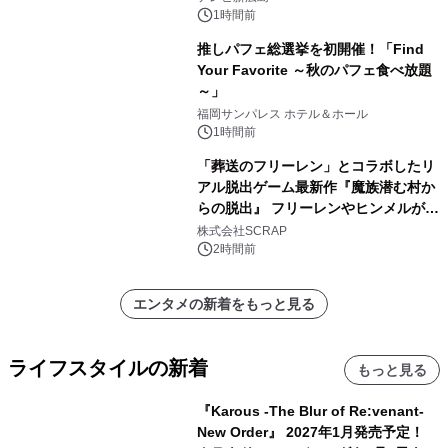
1時間前
推しパフェ総選挙を初開催！「Find
Your Favorite ～秋のパフェ食べ放題
～」
福岡サンパレス ホテル＆ホール
1時間前
「葬送のフリーレン」とコラボしたリ
アル脱出ゲーム最新作『魔族潜む村か
らの脱出』 フリーレンやヒンメルが武
器を手に魔族を見据える描き下ろしメ
株式会社SCRAP
インビジュアル公開
2時間前
エンタメの新着をもっと見る
ライフスタイルの新着
もっと見る
『Karous -The Blur of Re:venant-
New Order』 2027年1月発売予定！