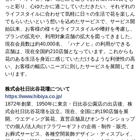
っと彩り、心ゆたかに過ごしていただきたい、それぞれの
ライフスタイルに合わせて気軽に日々の生活で花を楽しん
でもらいたいという想いを込めたサービスで、サービス開
始以来、お客様の様々なライフスタイルや嗜好を考慮し、
プランの拡充や、利用対象店舗の拡大を図ってきました。
現在会員数は約40,000名、「ハナノヒ」の利用ができる
店舗は、現在全国約210店舗となっています。これからも
花のある生活を身近に感じていただけるような利便性の高
い、お客様の幅広いニーズに則したサービスを展開してま
いります。
株式会社日比谷花壇について
https://www.hibiya.co.jp/
1872年創業、1950年に東京・日比谷公園店の出店後、株
式会社日比谷花壇を設立。現在、全国に約190店舗を展
開。ウエディング装花、直営店舗及びオンラインショップ
での個人/法人向けフラワーギフトの企画・制作・販売、
お葬式サービス、各種空間装飾デザイン・ディスプレイ、