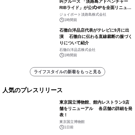
叫クルーズ 「淡路島アドベンチャー
RIBライド」が公式HPを全面リニュー
アル！ ～スマホで即予約完了の「スマ
ジョイポート淡路島株式会社
ート設計」へ刷新～
1時間前
石徹白洋品店代表がテレビに9月に出
演 石徹白に伝わる直線裁断の服づく
りについて紹介
石徹白洋品店株式会社
1時間前
ライフスタイルの新着をもっと見る
人気のプレスリリース
東京国立博物館、館内レストラン3店
舗をリニューアル 各店舗の詳細を発
表！
1
東京国立博物館
1日前