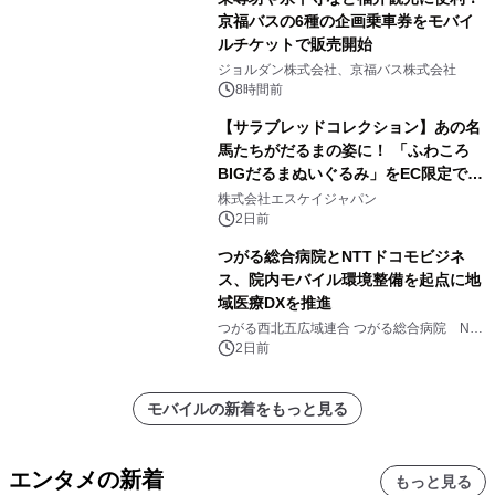
京福バスの6種の企画乗車券をモバイ
ルチケットで販売開始
ジョルダン株式会社、京福バス株式会社
8時間前
【サラブレッドコレクション】あの名
馬たちがだるまの姿に！ 「ふわころ
BIGだるまぬいぐるみ」をEC限定で受
注販売開始
株式会社エスケイジャパン
2日前
つがる総合病院とNTTドコモビジネ
ス、院内モバイル環境整備を起点に地
域医療DXを推進
つがる西北五広域連合 つがる総合病院 NTT
ドコモビジネス株式会社
2日前
モバイルの新着をもっと見る
エンタメの新着
もっと見る