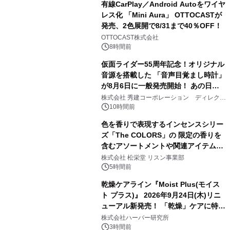
有線CarPlay／Android Autoをワイヤ
レス化 「Mini Aura」 OTTOCASTが
発売、2色展開で8/31まで40％OFF！
2
OTTOCAST株式会社
8時間前
仮面ライダー55周年記念！オリジナル
音源を搭載した 「音声目覚まし時計」
が8月6日に一般発売開始！ あの日の
3
大興奮が今甦る
株式会社 秀建コーポレーション ディレクト
アートギャラリー
10時間前
色を香りで表現するインセンスシリー
ズ「The COLORS」の 限定の香りを
含むアソートメントや関連アイテムを
4
8月6日発売
株式会社 松栄堂 リスン事業部
5時間前
乾燥ケアライン『Moist Plus(モイス
ト プラス)』 2026年9月24日(木)リニ
ューアル新発売！ 「乾燥」ケアに特化
5
し、ライン使いで潤いに満ちた肌へ
株式会社ハーバー研究所
3時間前