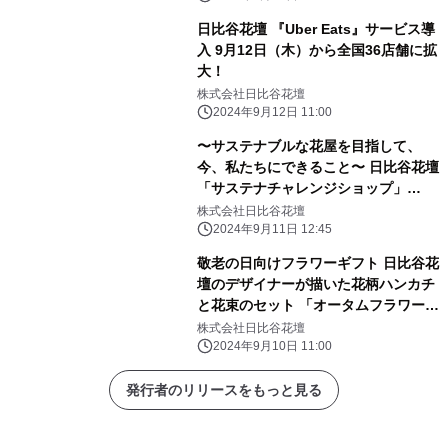
日比谷花壇 『Uber Eats』サービス導
入 9月12日（木）から全国36店舗に拡
大！
株式会社日比谷花壇
2024年9月12日 11:00
〜サステナブルな花屋を目指して、
今、私たちにできること〜 日比谷花壇
「サステナチャレンジショップ」
Hibiya-Kadan Style 渋谷ヒカリエ
株式会社日比谷花壇
ShinQs店内に 9月11日（水）から25
2024年9月11日 12:45
日（水）期間限定展開。
敬老の日向けフラワーギフト 日比谷花
壇のデザイナーが描いた花柄ハンカチ
と花束のセット 「オータムフラワーシ
ュシュフルール」 9月10日（火）から
株式会社日比谷花壇
日比谷花壇の店頭限定で販売開始
2024年9月10日 11:00
発行者のリリースをもっと見る