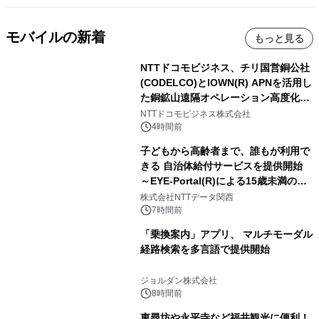
モバイルの新着
もっと見る
NTTドコモビジネス、チリ国営銅公社
(CODELCO)とIOWN(R) APNを活用し
た銅鉱山遠隔オペレーション高度化に
向けた調査・実証を開始
NTTドコモビジネス株式会社
4時間前
子どもから高齢者まで、誰もが利用で
きる 自治体給付サービスを提供開始
～EYE-Portal(R)による15歳未満の本
人認証と デジタルデバイド対策で実現
株式会社NTTデータ関西
～
7時間前
「乗換案内」アプリ、 マルチモーダル
経路検索を多言語で提供開始
ジョルダン株式会社
8時間前
東尋坊や永平寺など福井観光に便利！