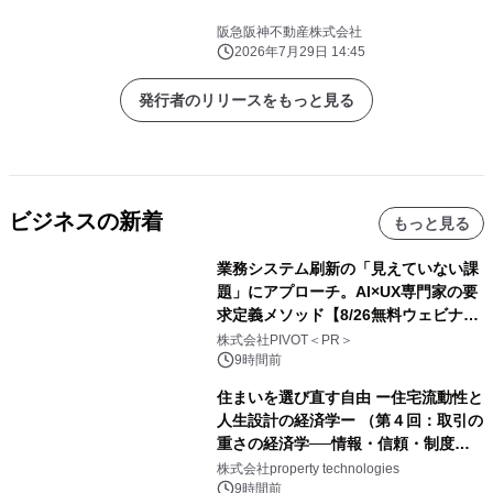
阪急阪神不動産株式会社
2026年7月29日 14:45
発行者のリリースをもっと見る
ビジネスの新着
もっと見る
業務システム刷新の「見えていない課
題」にアプローチ。AI×UX専門家の要
求定義メソッド【8/26無料ウェビナ
ー】株式会社PIVOT
株式会社PIVOT＜PR＞
9時間前
住まいを選び直す自由 ー住宅流動性と
人生設計の経済学ー （第４回：取引の
重さの経済学──情報・信頼・制度を
PropTechはどう組み替えるか）｜
株式会社property technologies
PropTech-Lab
9時間前