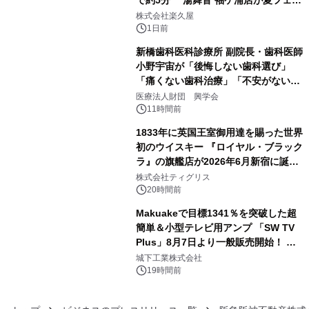
3
メニューを提供
株式会社楽久屋
1日前
新橋歯科医科診療所 副院長・歯科医師
小野宇宙が「後悔しない歯科選び」
「痛くない歯科治療」「不安がない治
4
療計画」をテーマに専門監修
医療法人財団 興学会
11時間前
1833年に英国王室御用達を賜った世界
初のウイスキー 『ロイヤル・ブラック
ラ』の旗艦店が2026年6月新宿に誕
5
生 バカルディ ジャパンと連携した
株式会社ティグリス
没入型バー「BAR Arca」
20時間前
Makuakeで目標1341％を突破した超
簡単＆小型テレビ用アンプ 「SW TV
Plus」8月7日より一般販売開始！ ケ
6
ーブル1本つなぐだけ、テレビの音が
城下工業株式会社
ぐっと豊かに
19時間前