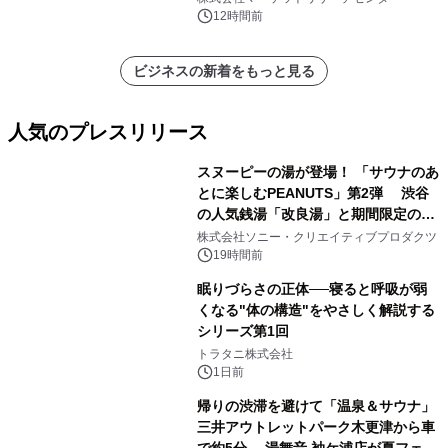
他）・分析レポートを発表
12時間前
ビジネスの新着をもっと見る
人気のプレスリリース
スヌーピーの湯が登場！ 「サウナのあ
とに楽しむPEANUTS」第2弾 渋谷
の人気銭湯「改良湯」と期間限定のコ
1
ラボレーション サウナイキタイコラ
株式会社ソニー・クリエイティブプロダクツ
ボグッズも発売決定！
19時間前
眠りづらさの正体──寝ると呼吸が弱
くなる"体の構造"をやさしく解説する
シリーズ第1回
2
トラタニ株式会社
1日前
帰りの渋滞を避けて「温泉＆サウナ」
三井アウトレットパーク木更津から車
で約5分 湯舞音 袖ケ浦店が夏フェア