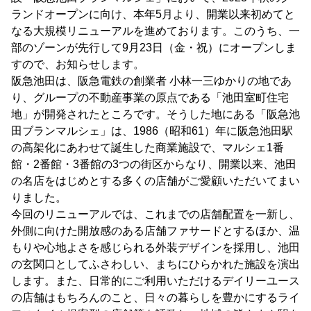
ランドオープンに向け、本年5月より、開業以来初めてと
なる大規模リニューアルを進めております。このうち、一
部のゾーンが先行して9月23日（金・祝）にオープンしま
すので、お知らせします。
阪急池田は、阪急電鉄の創業者 小林一三ゆかりの地であ
り、グループの不動産事業の原点である「池田室町住宅
地」が開発されたところです。そうした地にある「阪急池
田ブランマルシェ」は、1986（昭和61）年に阪急池田駅
の高架化にあわせて誕生した商業施設で、マルシェ1番
館・2番館・3番館の3つの街区からなり、開業以来、池田
の名店をはじめとする多くの店舗がご愛顧いただいてまい
りました。
今回のリニューアルでは、これまでの店舗配置を一新し、
外側に向けた開放感のある店舗ファサードとするほか、温
もりや心地よさを感じられる外装デザインを採用し、池田
の玄関口としてふさわしい、まちにひらかれた施設を演出
します。また、日常的にご利用いただけるデイリーユース
の店舗はもちろんのこと、日々の暮らしを豊かにするライ