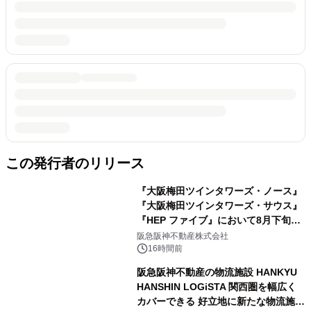
この発行者のリリース
『大阪梅田ツインタワーズ・ノース』
『大阪梅田ツインタワーズ・サウス』
『HEP ファイブ』において8月下旬か
ら 「オフサイト型コーポレートPPA」
阪急阪神不動産株式会社
による 再生可能エネルギー電力の使用
16時間前
を開始します
阪急阪神不動産の物流施設 HANKYU
HANSHIN LOGiSTA 関西圏を幅広く
カバーできる 好立地に新たな物流施設