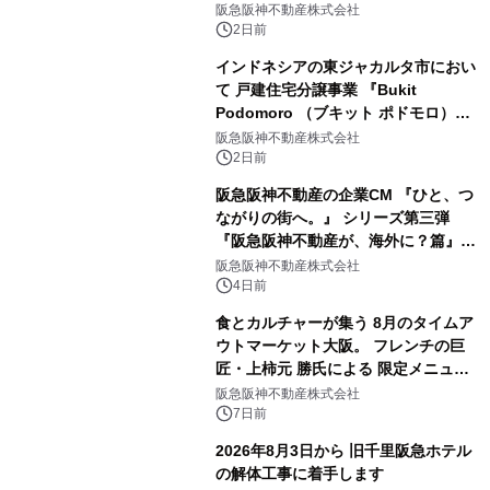
が誕生 「ロジスタ北伊丹」と「ロジス
阪急阪神不動産株式会社
タ京都伏見」が 竣工しました
2日前
インドネシアの東ジャカルタ市におい
て 戸建住宅分譲事業 『Bukit
Podomoro （ブキット ポドモロ）』
に参画します タウンハウスとショップ
阪急阪神不動産株式会社
ハウスを合わせた 総戸数432戸のプロ
2日前
ジェクト
阪急阪神不動産の企業CM 『ひと、つ
ながりの街へ。』 シリーズ第三弾
『阪急阪神不動産が、海外に？篇』を
8月4日（火）から放映開始 今田美桜
阪急阪神不動産株式会社
さんがインドネシア・ジャカルタの セ
4日前
ントラルパークモールへ！
食とカルチャーが集う 8月のタイムア
ウトマーケット大阪。 フレンチの巨
匠・上柿元 勝氏による 限定メニュー
が登場。 限定かき氷、アートイベント
阪急阪神不動産株式会社
や盆踊りイベントも開催。
7日前
2026年8月3日から 旧千里阪急ホテル
の解体工事に着手します