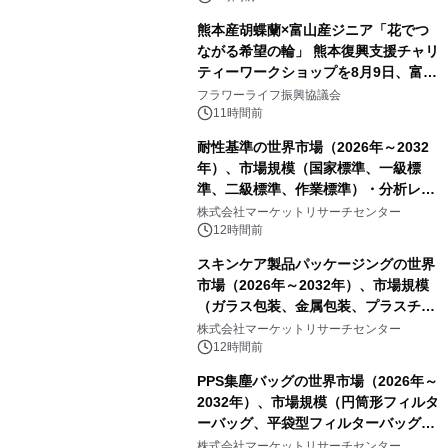
熊本産胡蝶蘭×富山産ジニア「花でつ
ながる希望の輪」 熊本復興支援チャリ
ティーワークショップを8月9日、富
山・射水で開催
フラワーライフ振興協議会
11時間前
耐性基準の世界市場（2026年～2032
年）、市場規模（国家標準、一級標
準、二級標準、作業標準）・分析レポ
ートを発表
株式会社マーケットリサーチセンター
12時間前
スキンケア製品パッケージングの世界
市場（2026年～2032年）、市場規模
（ガラス包装、金属包装、プラスチッ
ク包装、その他）・分析レポートを発
株式会社マーケットリサーチセンター
表
12時間前
PPS集塵バッグの世界市場（2026年～
2032年）、市場規模（円筒形フィルタ
ーバッグ、平袋型フィルターバッグ、
プリーツフィルターバッグ、その
株式会社マーケットリサーチセンター