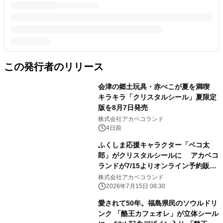
この発行者のリリース
会津の郷土玩具・赤べこが夏を満喫
キラキラ「クリスタルシール」夏限定
版を8月7日発売
株式会社アカベコランド
4日前
ふくしま応援キャラクター「ベコ太
郎」がクリスタルシールに アカベコ
ランドが7/15よりオンライン予約販売
を開始
株式会社アカベコランド
2026年7月15日 08:30
愛されて50年。福島県民のソウルドリ
ンク 「酪王カフェオレ」が立体シール