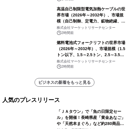
高温自己制限型電気加熱ケーブルの世
界市場（2026年～2032年）、市場規
模（自己制御、定電力、鉱物絶縁、表
皮効果）・分析レポートを発表
株式会社マーケットリサーチセンター
2時間前
燃料電池式フォークリフトの世界市場
（2026年～2032年）、市場規模（1.5
トン以下、1.5～2.5トン、2.5～3.5ト
ン、3.5～5.0トン、その他）・分析レ
株式会社マーケットリサーチセンター
ポートを発表
2時間前
ビジネスの新着をもっと見る
人気のプレスリリース
「ＪＡタウン」で「魚の日限定セー
ル」を開催！長崎県産「黄金あなご」
や「天然本まぐろ」など約280商品を
1