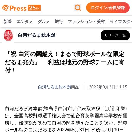
ログイン/会員登録
新着
エンタメ
グルメ
旅行
ファッション・美容
ライフスタ
白河だるま総本舗
リリース一覧
「祝 白河の関越え！まるで野球ボールな限定
だるま発売」 利益は地元の野球チームに寄
付！
白河だるま総本舗
商品
2022年9月2日 11:15
白河だるま総本舗(福島県白河市、代表取締役：渡辺 守栄)
は、全国高校野球選手権大会で仙台育英学園高等学校が優
勝し、優勝旗が初めて白河の関を越えたことを祝い、野球
ボール柄の白河だるまを2022年8月31日(水)から9月30日