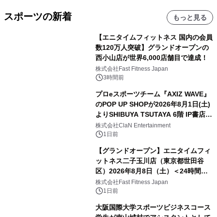
スポーツの新着
もっと見る
【エニタイムフィットネス 国内の会員
数120万人突破】グランドオープンの
西小山店が世界6,000店舗目で達成！
株式会社Fast Fitness Japan
3時間前
プロeスポーツチーム『AXIZ WAVE』
のPOP UP SHOPが2026年8月1日(土)
よりSHIBUYA TSUTAYA 6階 IP書店で
開催決定！！
株式会社ClaN Entertainment
1日前
【グランドオープン】エニタイムフィ
ットネス二子玉川店（東京都世田谷
区）2026年8月8日（土）＜24時間年
中無休のフィットネスジム＞
株式会社Fast Fitness Japan
1日前
大阪国際大学スポーツビジネスコース