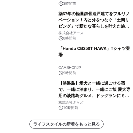
3時間前
築37年の軽量鉄骨造戸建てをフルリノ
ベーション！内と外をつなぐ「土間リ
ビング」で新たな暮らしを叶えた施工
事例を株式会社アースが公開
株式会社アース
8時間前
「Honda CB250T HAWK」Tシャツ登
場
CAMSHOP.JP
9時間前
【淡路島】愛犬と一緒に過ごせる宿
で、一緒に泊まり、一緒にご飯 愛犬専
用の淡路島グルメ、ドッグランにミニ
プール グランピングとトレーラーハウ
株式会社ぷらど
スの2施設で
10時間前
ライフスタイルの新着をもっと見る