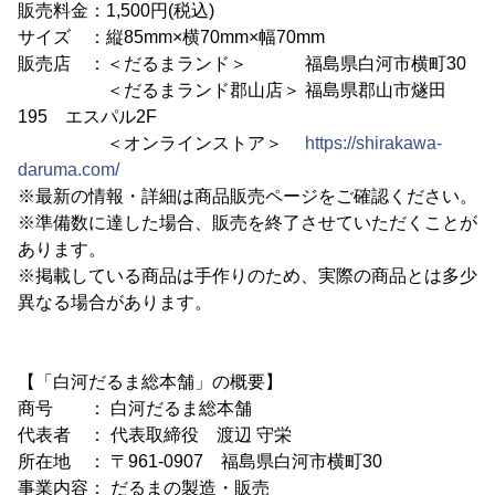
販売料金：1,500円(税込)
サイズ ：縦85mm×横70mm×幅70mm
販売店 ：＜だるまランド＞ 福島県白河市横町30
＜だるまランド郡山店＞ 福島県郡山市燧田
195 エスパル2F
＜オンラインストア＞
https://shirakawa-
daruma.com/
※最新の情報・詳細は商品販売ページをご確認ください。
※準備数に達した場合、販売を終了させていただくことが
あります。
※掲載している商品は手作りのため、実際の商品とは多少
異なる場合があります。
【「白河だるま総本舗」の概要】
商号 ： 白河だるま総本舗
代表者 ： 代表取締役 渡辺 守栄
所在地 ： 〒961-0907 福島県白河市横町30
事業内容： だるまの製造・販売