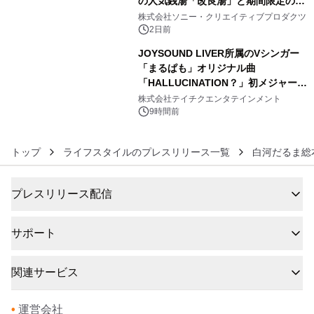
の人気銭湯「改良湯」と期間限定のコ
5
ラボレーション サウナイキタイコラ
株式会社ソニー・クリエイティブプロダクツ
ボグッズも発売決定！
2日前
JOYSOUND LIVER所属のVシンガー
「まるぱも」オリジナル曲
「HALLUCINATION？」初メジャー配
6
信リリース決定！
株式会社テイチクエンタテインメント
9時間前
トップ
ライフスタイルのプレスリリース一覧
白河だるま総
プレスリリース配信
サポート
関連サービス
•
運営会社