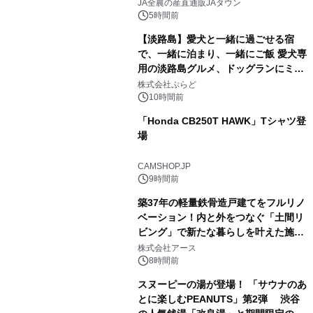
販売！～毎月１０日の定例企画～
JA全農の産直通販JAタウン
5時間前
【淡路島】愛犬と一緒に過ごせる宿
で、一緒に泊まり、一緒にご飯 愛犬専
用の淡路島グルメ、ドッグランにミニ
2
プール グランピングとトレーラーハウ
株式会社ぷらど
スの2施設で
10時間前
「Honda CB250T HAWK」Tシャツ登
場
3
CAMSHOP.JP
9時間前
築37年の軽量鉄骨造戸建てをフルリノ
ベーション！内と外をつなぐ「土間リ
ビング」で新たな暮らしを叶えた施工
4
事例を株式会社アースが公開
株式会社アース
8時間前
スヌーピーの湯が登場！ 「サウナのあ
とに楽しむPEANUTS」第2弾 渋谷