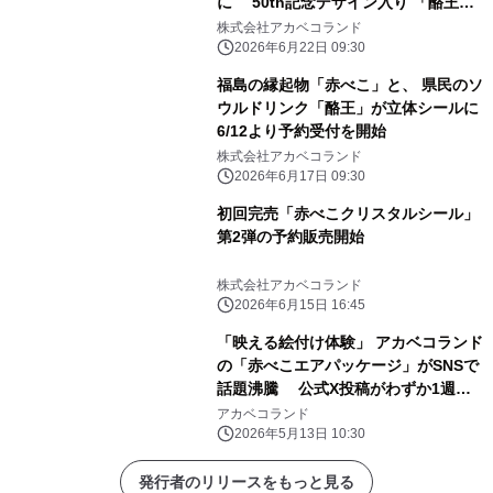
に 50th記念デザイン入り 「酪王協
同乳業クリスタルシール
株式会社アカベコランド
Volume.2」 6月22日(月)より予約受
2026年6月22日 09:30
付開始
福島の縁起物「赤べこ」と、 県民のソ
ウルドリンク「酪王」が立体シールに
6/12より予約受付を開始
株式会社アカベコランド
2026年6月17日 09:30
初回完売「赤べこクリスタルシール」
第2弾の予約販売開始
株式会社アカベコランド
2026年6月15日 16:45
「映える絵付け体験」 アカベコランド
の「赤べこエアパッケージ」がSNSで
話題沸騰 公式X投稿がわずか1週間
で231万インプレッションを突破！
アカベコランド
2026年5月13日 10:30
発行者のリリースをもっと見る