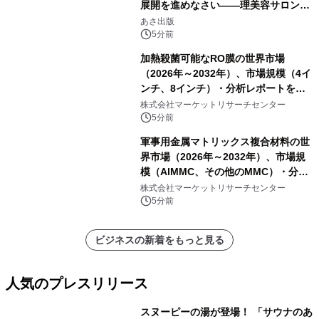
展開を進めなさい――理美容サロン
「多店舗展開」の教科書』2026年8月
あさ出版
24日（月）発売
5分前
加熱殺菌可能なRO膜の世界市場
（2026年～2032年）、市場規模（4イ
ンチ、8インチ）・分析レポートを発
表
株式会社マーケットリサーチセンター
5分前
軍事用金属マトリックス複合材料の世
界市場（2026年～2032年）、市場規
模（AlMMC、その他のMMC）・分析
レポートを発表
株式会社マーケットリサーチセンター
5分前
ビジネスの新着をもっと見る
人気のプレスリリース
スヌーピーの湯が登場！ 「サウナのあ