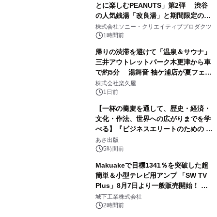
とに楽しむPEANUTS」第2弾 渋谷
の人気銭湯「改良湯」と期間限定のコ
1
ラボレーション サウナイキタイコラ
株式会社ソニー・クリエイティブプロダクツ
ボグッズも発売決定！
1時間前
帰りの渋滞を避けて「温泉＆サウナ」
三井アウトレットパーク木更津から車
で約5分 湯舞音 袖ケ浦店が夏フェア
2
メニューを提供
株式会社楽久屋
1日前
【一杯の蕎麦を通して、歴史・経済・
文化・作法、世界への広がりまでを学
べる】『ビジネスエリートのための 教
3
養としての蕎麦』2026年8月25日
あさ出版
（火）発売
5時間前
Makuakeで目標1341％を突破した超
簡単＆小型テレビ用アンプ 「SW TV
Plus」8月7日より一般販売開始！ ケ
4
ーブル1本つなぐだけ、テレビの音が
城下工業株式会社
ぐっと豊かに
2時間前