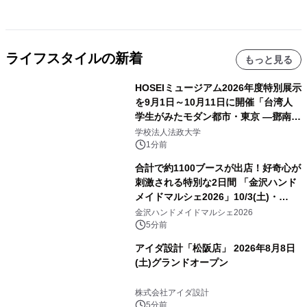
ライフスタイルの新着
もっと見る
HOSEIミュージアム2026年度特別展示
を9月1日～10月11日に開催「台湾人
学生がみたモダン都市・東京 ―鄧南光
と法政大学の1930年代―」
学校法人法政大学
1分前
合計で約1100ブースが出店！好奇心が
刺激される特別な2日間 「金沢ハンド
メイドマルシェ2026」10/3(土)・
10/4(日)開催
金沢ハンドメイドマルシェ2026
5分前
アイダ設計「松阪店」 2026年8月8日
(土)グランドオープン
株式会社アイダ設計
5分前