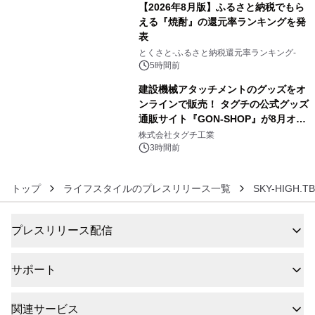
【2026年8月版】ふるさと納税でもら
える『焼酎』の還元率ランキングを発
表
5
とくさと-ふるさと納税還元率ランキング-
5時間前
建設機械アタッチメントのグッズをオ
ンラインで販売！ タグチの公式グッズ
通販サイト『GON-SHOP』が8月オー
6
プン
株式会社タグチ工業
3時間前
トップ
ライフスタイルのプレスリリース一覧
SKY-HIGH.
プレスリリース配信
サポート
関連サービス