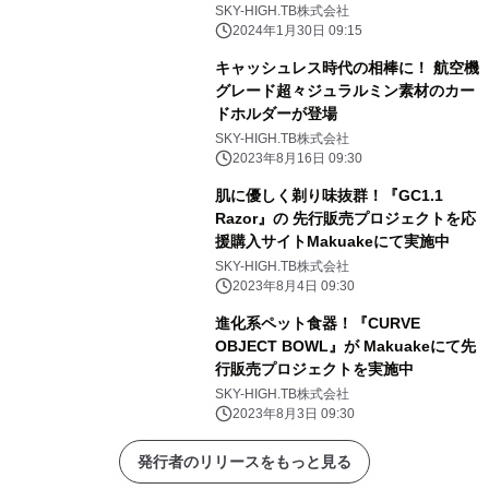
ェーバー「DAWN RAZOR」先行予約
SKY-HIGH.TB株式会社
販売開始
2024年1月30日 09:15
キャッシュレス時代の相棒に！ 航空機
グレード超々ジュラルミン素材のカー
ドホルダーが登場
SKY-HIGH.TB株式会社
2023年8月16日 09:30
肌に優しく剃り味抜群！『GC1.1
Razor』の 先行販売プロジェクトを応
援購入サイトMakuakeにて実施中
SKY-HIGH.TB株式会社
2023年8月4日 09:30
進化系ペット食器！『CURVE
OBJECT BOWL』が Makuakeにて先
行販売プロジェクトを実施中
SKY-HIGH.TB株式会社
2023年8月3日 09:30
発行者のリリースをもっと見る