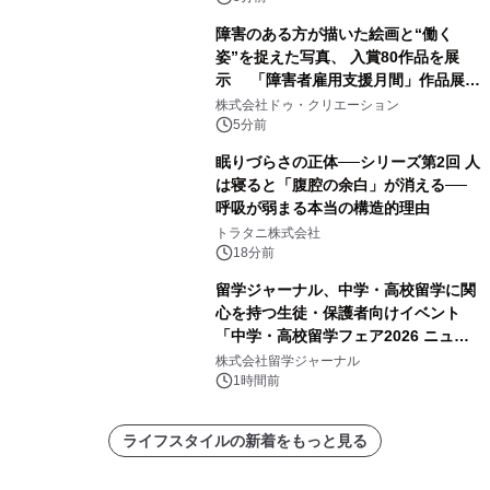
障害のある方が描いた絵画と“働く
姿”を捉えた写真、 入賞80作品を展
示 「障害者雇用支援月間」作品展示
会を 東京・愛知で開催
株式会社ドゥ・クリエーション
5分前
眠りづらさの正体──シリーズ第2回 人
は寝ると「腹腔の余白」が消える──
呼吸が弱まる本当の構造的理由
トラタニ株式会社
18分前
留学ジャーナル、中学・高校留学に関
心を持つ生徒・保護者向けイベント
「中学・高校留学フェア2026 ニュー
ジーランド＆オーストラリア」を
株式会社留学ジャーナル
9/12(土)に開催
1時間前
ライフスタイルの新着をもっと見る