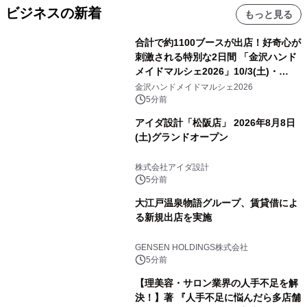
ビジネスの新着
もっと見る
合計で約1100ブースが出店！好奇心が
刺激される特別な2日間 「金沢ハンド
メイドマルシェ2026」10/3(土)・
10/4(日)開催
金沢ハンドメイドマルシェ2026
5分前
アイダ設計「松阪店」 2026年8月8日
(土)グランドオープン
株式会社アイダ設計
5分前
大江戸温泉物語グループ、賃貸借によ
る新規出店を実施
GENSEN HOLDINGS株式会社
5分前
【理美容・サロン業界の人手不足を解
決！】著 『人手不足に悩んだら多店舗